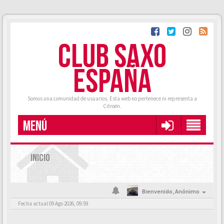
CLUB SAXO
ESPAÑA
Somos una comunidad de usuarios. Esta web no pertenece ni representa a
Citroën.
MENÚ
INICIO
Bienvenido,
Anónimo
Fecha actual 09 Ago 2026, 09:59