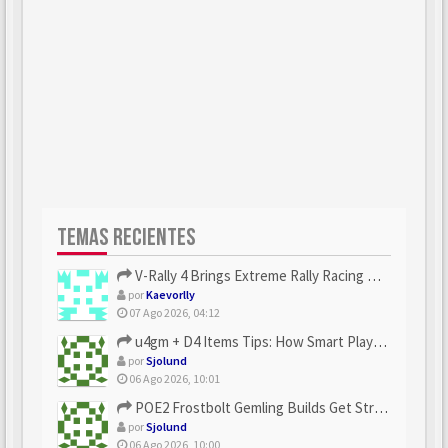
TEMAS RECIENTES
V-Rally 4 Brings Extreme Rally Racing With Challenging Track...
por
Kaevorlly
07 Ago 2026, 04:12
u4gm + D4 Items Tips: How Smart Players Optimize Gear, Build...
por
Sjolund
06 Ago 2026, 10:01
POE2 Frostbolt Gemling Builds Get Stronger With u4gm’s Ice C...
por
Sjolund
06 Ago 2026, 10:00