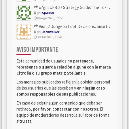
u4gm CFB 27 Strategy Guide: The Toxic Offensive Scheme Your ...
por
Sjolund
06 Ago 2026, 09:58
Aion 2 Dungeon Loot Decisions: Smarter Runs With U4N
por
JackWalker
30 Jul 2026, 10:41
AVISO IMPORTANTE
Esta comunidad de usuarios
no pertenece,
representa o guarda relación alguna con la marca
Citroën o su grupo matriz Stellantis
.
Los mensajes publicados reflejan la opinión personal
de los usuarios que las escriben y
en ningún caso
somos responsables de sus publicaciones
.
En caso de existir algún contenido que deba ser
retirado,
por favor, contactar con nosotros
. El
equipo de moderadores desarrolla su labor de forma
altruista.