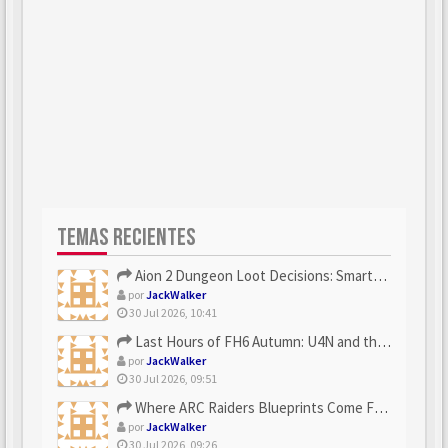
TEMAS RECIENTES
Aion 2 Dungeon Loot Decisions: Smarter Runs With U4N
por
JackWalker
30 Jul 2026, 10:41
Last Hours of FH6 Autumn: U4N and the Best Rewards to Grab
por
JackWalker
30 Jul 2026, 09:51
Where ARC Raiders Blueprints Come From and How U4N Can Help
por
JackWalker
30 Jul 2026, 09:26