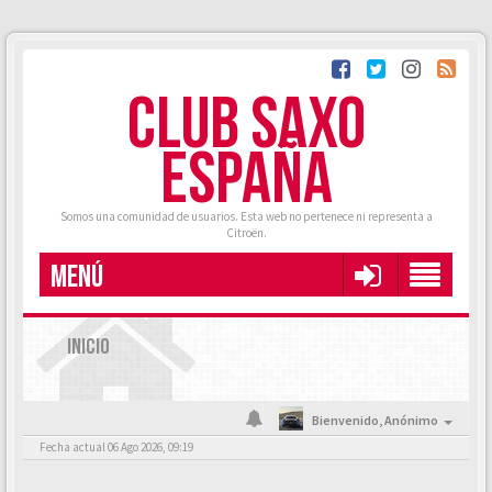
CLUB SAXO
ESPAÑA
Somos una comunidad de usuarios. Esta web no pertenece ni representa a
Citroën.
MENÚ
INICIO
Bienvenido,
Anónimo
Fecha actual 06 Ago 2026, 09:19