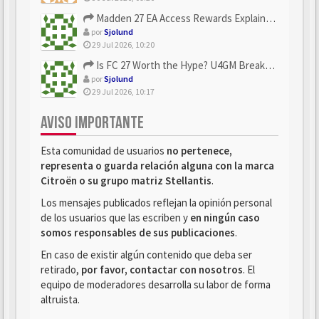
Madden 27 EA Access Rewards Explained | U4GM Early Game Surv...
por
Sjolund
29 Jul 2026, 10:20
Is FC 27 Worth the Hype? U4GM Breaks Down Every Major Reveal
por
Sjolund
29 Jul 2026, 10:17
AVISO IMPORTANTE
Esta comunidad de usuarios
no pertenece,
representa o guarda relación alguna con la marca
Citroën o su grupo matriz Stellantis
.
Los mensajes publicados reflejan la opinión personal
de los usuarios que las escriben y
en ningún caso
somos responsables de sus publicaciones
.
En caso de existir algún contenido que deba ser
retirado,
por favor, contactar con nosotros
. El
equipo de moderadores desarrolla su labor de forma
altruista.