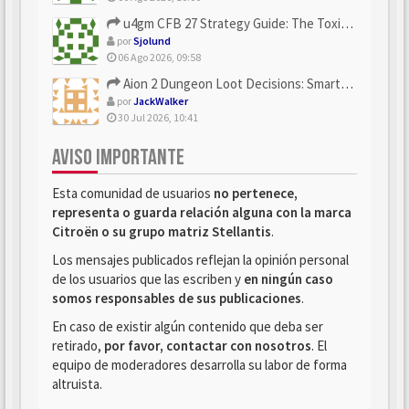
u4gm CFB 27 Strategy Guide: The Toxic Offensive Scheme Your ...
por
Sjolund
06 Ago 2026, 09:58
Aion 2 Dungeon Loot Decisions: Smarter Runs With U4N
por
JackWalker
30 Jul 2026, 10:41
AVISO IMPORTANTE
Esta comunidad de usuarios
no pertenece,
representa o guarda relación alguna con la marca
Citroën o su grupo matriz Stellantis
.
Los mensajes publicados reflejan la opinión personal
de los usuarios que las escriben y
en ningún caso
somos responsables de sus publicaciones
.
En caso de existir algún contenido que deba ser
retirado,
por favor, contactar con nosotros
. El
equipo de moderadores desarrolla su labor de forma
altruista.