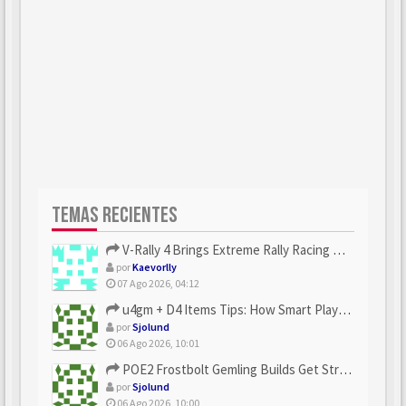
TEMAS RECIENTES
V-Rally 4 Brings Extreme Rally Racing With Challenging Track...
por
Kaevorlly
07 Ago 2026, 04:12
u4gm + D4 Items Tips: How Smart Players Optimize Gear, Build...
por
Sjolund
06 Ago 2026, 10:01
POE2 Frostbolt Gemling Builds Get Stronger With u4gm’s Ice C...
por
Sjolund
06 Ago 2026, 10:00