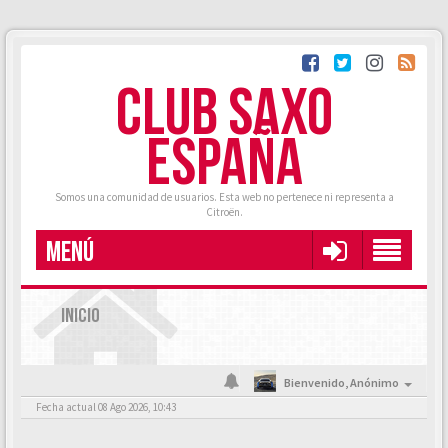
CLUB SAXO
ESPAÑA
Somos una comunidad de usuarios. Esta web no pertenece ni representa a
Citroën.
MENÚ
INICIO
Bienvenido,
Anónimo
Fecha actual 08 Ago 2026, 10:43