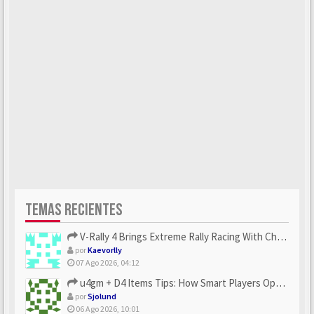
TEMAS RECIENTES
V-Rally 4 Brings Extreme Rally Racing With Challenging Track...
por
Kaevorlly
07 Ago 2026, 04:12
u4gm + D4 Items Tips: How Smart Players Optimize Gear, Build...
por
Sjolund
06 Ago 2026, 10:01