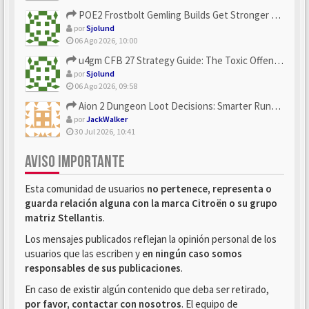
POE2 Frostbolt Gemling Builds Get Stronger With u4gm’s Ice C...
por
Sjolund
06 Ago 2026, 10:00
u4gm CFB 27 Strategy Guide: The Toxic Offensive Scheme Your ...
por
Sjolund
06 Ago 2026, 09:58
Aion 2 Dungeon Loot Decisions: Smarter Runs With U4N
por
JackWalker
30 Jul 2026, 10:41
AVISO IMPORTANTE
Esta comunidad de usuarios
no pertenece, representa o
guarda relación alguna con la marca Citroën o su grupo
matriz Stellantis
.
Los mensajes publicados reflejan la opinión personal de los
usuarios que las escriben y
en ningún caso somos
responsables de sus publicaciones
.
En caso de existir algún contenido que deba ser retirado,
por favor, contactar con nosotros
. El equipo de