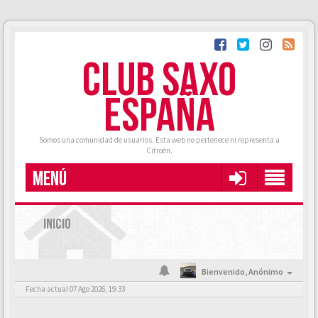
CLUB SAXO
ESPAÑA
Somos una comunidad de usuarios. Esta web no pertenece ni representa a
Citroën.
MENÚ
INICIO
Bienvenido,
Anónimo
Fecha actual 07 Ago 2026, 19:33