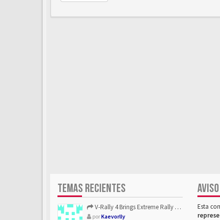
TEMAS RECIENTES
AVISO
Esta co
V-Rally 4 Brings Extreme Rally Racing With Challenging Track...
represe
por
Kaevorlly