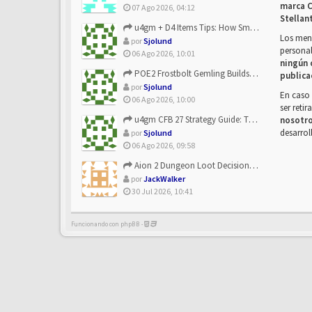
marca C
07 Ago 2026, 04:12
Stellan
u4gm + D4 Items Tips: How Smart Players Optimize Gear, Build...
Los mens
por
Sjolund
personal
06 Ago 2026, 10:01
ningún 
POE2 Frostbolt Gemling Builds Get Stronger With u4gm’s Ice C...
publica
por
Sjolund
En caso 
06 Ago 2026, 10:00
ser reti
u4gm CFB 27 Strategy Guide: The Toxic Offensive Scheme Your ...
nosotr
desarrol
por
Sjolund
06 Ago 2026, 09:58
Aion 2 Dungeon Loot Decisions: Smarter Runs With U4N
por
JackWalker
30 Jul 2026, 10:41
Funcionando con phpBB -