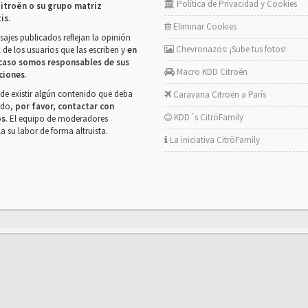
Política de Privacidad y Cookies
itroën o su grupo matriz
tis
.
Eliminar Cookies
ajes publicados reflejan la opinión
Chevronazos: ¡Sube tus fotos!
 de los usuarios que las escriben y
en
caso somos responsables de sus
Macro KDD Citroën
ciones
.
de existir algún contenido que deba
Caravana Citroën a París
rado,
por favor, contactar con
KDD´s CitröFamily
os
. El equipo de moderadores
la su labor de forma altruista.
La iniciativa CitröFamily