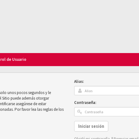
trol de Usuario
Alias:
 solo unos pocos segundos y le
el Sitio puede además otorgar
Contraseña:
ntificarse asegúrese de estar
onadas. Por favor lea las reglas de los
Iniciar sesión
Olvidé mi contraseña
|
Reenviar email