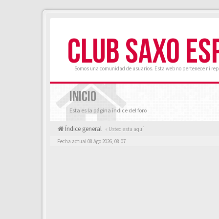
CLUB SAXO ES
Somos una comunidad de usuarios. Esta web no pertenece ni rep
INICIO
Esta es la página índice del foro
Índice general
« Usted esta aquí
Fecha actual 08 Ago 2026, 08:07