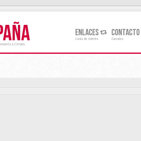
PAÑA
ENLACES
CONTACTO
Links de interés
Canales
resenta a Citroën.