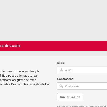
trol de Usuario
Alias:
 solo unos pocos segundos y le
el Sitio puede además otorgar
Contraseña:
ntificarse asegúrese de estar
onadas. Por favor lea las reglas de los
Iniciar sesión
Olvidé mi contraseña
|
Reenviar email