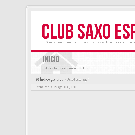
CLUB SAXO ES
Somos una comunidad de usuarios. Esta web no pertenece ni rep
INICIO
Esta es la página índice del foro
Índice general
« Usted esta aquí
Fecha actual 09 Ago 2026, 07:09