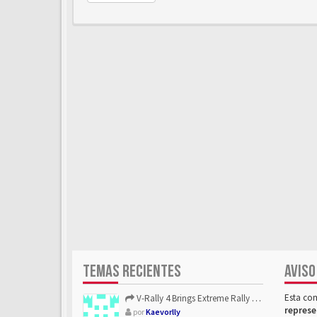
TEMAS RECIENTES
AVISO
Esta co
V-Rally 4 Brings Extreme Rally Racing With Challenging Track...
represe
por
Kaevorlly