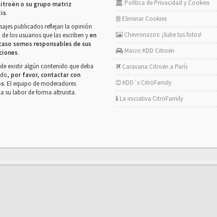
Política de Privacidad y Cookies
itroën o su grupo matriz
tis
.
Eliminar Cookies
ajes publicados reflejan la opinión
Chevronazos: ¡Sube tus fotos!
 de los usuarios que las escriben y
en
caso somos responsables de sus
Macro KDD Citroën
ciones
.
de existir algún contenido que deba
Caravana Citroën a París
rado,
por favor, contactar con
KDD´s CitröFamily
os
. El equipo de moderadores
la su labor de forma altruista.
La iniciativa CitröFamily