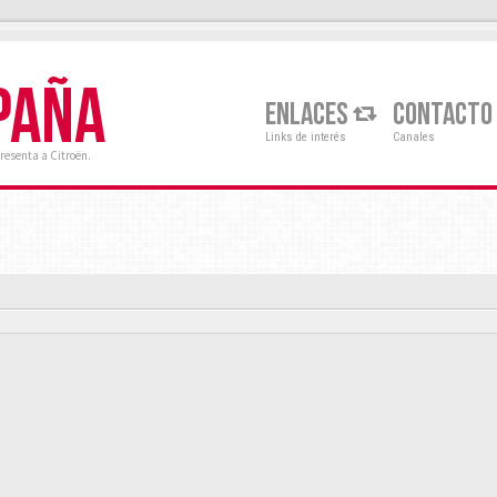
PAÑA
ENLACES
CONTACTO
Links de interés
Canales
resenta a Citroën.