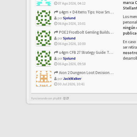
marca C
07 Ago 2026, 04:12
Stellan
u4gm + D4 Items Tips: How Smart Players Optimize Gear, Build...
Los mens
por
Sjolund
personal
06 Ago 2026, 10:01
ningún 
POE2 Frostbolt Gemling Builds Get Stronger With u4gm’s Ice C...
publica
por
Sjolund
En caso 
06 Ago 2026, 10:00
ser reti
u4gm CFB 27 Strategy Guide: The Toxic Offensive Scheme Your ...
nosotr
desarrol
por
Sjolund
06 Ago 2026, 09:58
Aion 2 Dungeon Loot Decisions: Smarter Runs With U4N
por
JackWalker
30 Jul 2026, 10:41
Funcionando con phpBB -