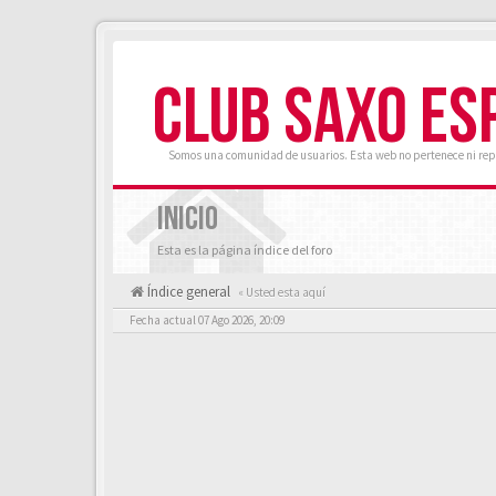
CLUB SAXO ES
Somos una comunidad de usuarios. Esta web no pertenece ni rep
INICIO
Esta es la página índice del foro
Índice general
« Usted esta aquí
Fecha actual 07 Ago 2026, 20:09