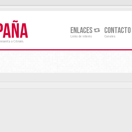
PAÑA
ENLACES
CONTACTO
Links de interés
Canales
resenta a Citroën.