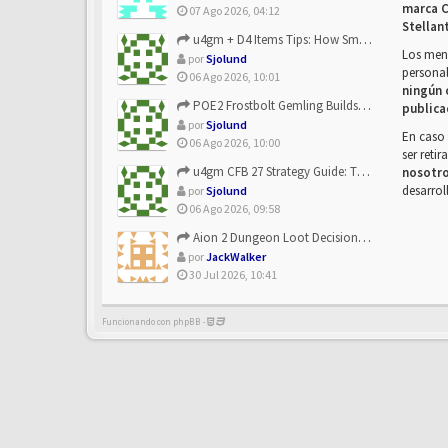
marca C
07 Ago 2026, 04:12
Stellan
u4gm + D4 Items Tips: How Smart Players Optimize Gear, Build...
Los mens
por
Sjolund
personal
06 Ago 2026, 10:01
ningún 
POE2 Frostbolt Gemling Builds Get Stronger With u4gm’s Ice C...
publica
por
Sjolund
En caso 
06 Ago 2026, 10:00
ser reti
u4gm CFB 27 Strategy Guide: The Toxic Offensive Scheme Your ...
nosotr
desarrol
por
Sjolund
06 Ago 2026, 09:58
Aion 2 Dungeon Loot Decisions: Smarter Runs With U4N
por
JackWalker
30 Jul 2026, 10:41
Funcionando con phpBB -