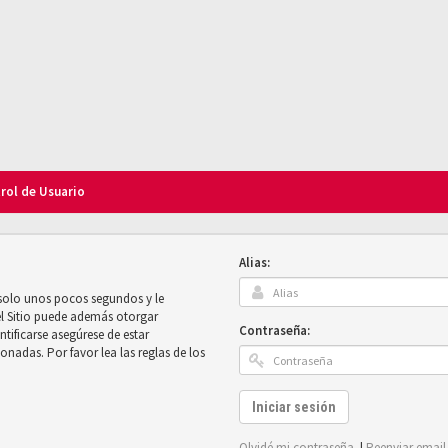
trol de Usuario
Alias:
 solo unos pocos segundos y le
el Sitio puede además otorgar
Contraseña:
ntificarse asegúrese de estar
onadas. Por favor lea las reglas de los
Iniciar sesión
Olvidé mi contraseña
|
Reenviar email