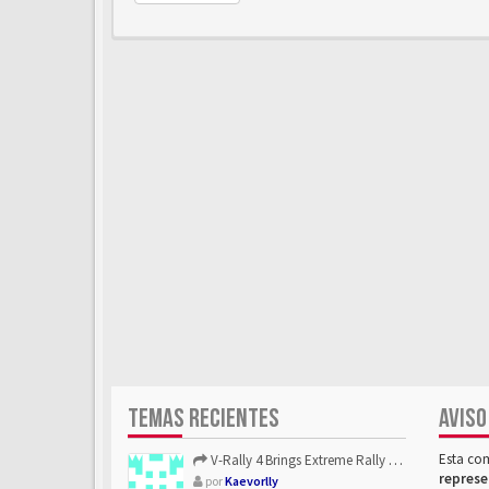
TEMAS RECIENTES
AVISO
Esta co
V-Rally 4 Brings Extreme Rally Racing With Challenging Track...
represe
por
Kaevorlly