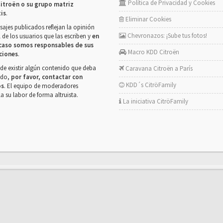
Política de Privacidad y Cookies
itroën o su grupo matriz
tis
.
Eliminar Cookies
ajes publicados reflejan la opinión
Chevronazos: ¡Sube tus fotos!
 de los usuarios que las escriben y
en
caso somos responsables de sus
Macro KDD Citroën
ciones
.
de existir algún contenido que deba
Caravana Citroën a París
rado,
por favor, contactar con
KDD´s CitröFamily
os
. El equipo de moderadores
la su labor de forma altruista.
La iniciativa CitröFamily