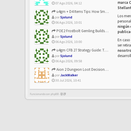
marca C
07 Ago 2026, 04:12
Stellan
u4gm + D4 Items Tips: How Smart Players Optimize Gear, Build...
Los mens
por
Sjolund
personal
06 Ago 2026, 10:01
ningún 
POE2 Frostbolt Gemling Builds Get Stronger With u4gm’s Ice C...
publica
por
Sjolund
En caso 
06 Ago 2026, 10:00
ser reti
u4gm CFB 27 Strategy Guide: The Toxic Offensive Scheme Your ...
nosotr
desarrol
por
Sjolund
06 Ago 2026, 09:58
Aion 2 Dungeon Loot Decisions: Smarter Runs With U4N
por
JackWalker
30 Jul 2026, 10:41
Funcionando con phpBB -