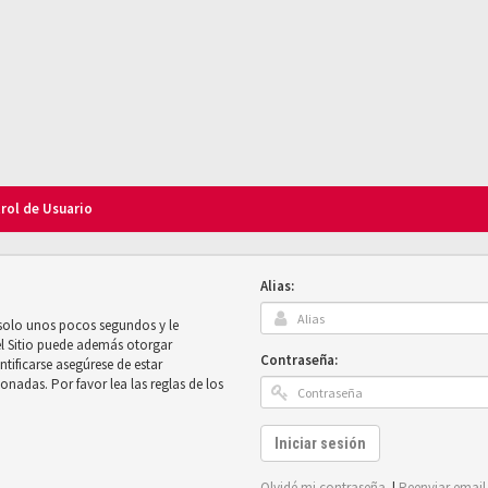
trol de Usuario
Alias:
 solo unos pocos segundos y le
el Sitio puede además otorgar
Contraseña:
ntificarse asegúrese de estar
onadas. Por favor lea las reglas de los
Iniciar sesión
Olvidé mi contraseña
|
Reenviar email