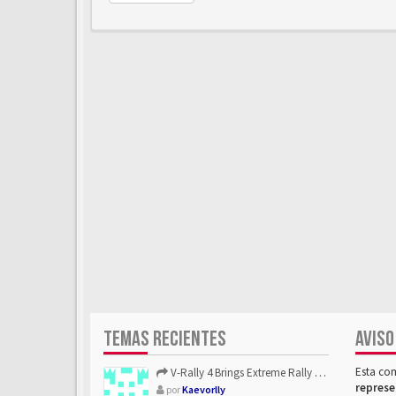
TEMAS RECIENTES
AVISO
Esta co
V-Rally 4 Brings Extreme Rally Racing With Challenging Track...
represe
por
Kaevorlly