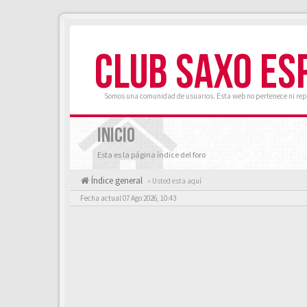
CLUB SAXO ES
Somos una comunidad de usuarios. Esta web no pertenece ni rep
INICIO
Esta es la página índice del foro
Índice general
« Usted esta aquí
Fecha actual 07 Ago 2026, 10:43