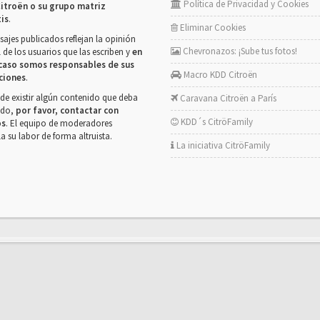
Política de Privacidad y Cookies
itroën o su grupo matriz
tis
.
Eliminar Cookies
ajes publicados reflejan la opinión
Chevronazos: ¡Sube tus fotos!
 de los usuarios que las escriben y
en
caso somos responsables de sus
Macro KDD Citroën
ciones
.
de existir algún contenido que deba
Caravana Citroën a París
rado,
por favor, contactar con
KDD´s CitröFamily
os
. El equipo de moderadores
la su labor de forma altruista.
La iniciativa CitröFamily