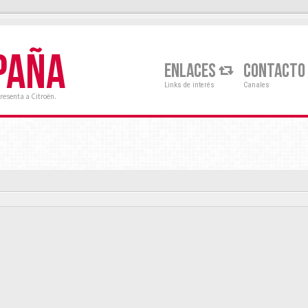
PAÑA
ENLACES
CONTACTO
Links de interés
Canales
resenta a Citroën.