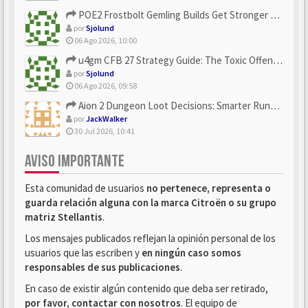
POE2 Frostbolt Gemling Builds Get Stronger With u4gm’s Ice C...
por
Sjolund
06 Ago 2026, 10:00
u4gm CFB 27 Strategy Guide: The Toxic Offensive Scheme Your ...
por
Sjolund
06 Ago 2026, 09:58
Aion 2 Dungeon Loot Decisions: Smarter Runs With U4N
por
JackWalker
30 Jul 2026, 10:41
AVISO IMPORTANTE
Esta comunidad de usuarios
no pertenece, representa o
guarda relación alguna con la marca Citroën o su grupo
matriz Stellantis
.
Los mensajes publicados reflejan la opinión personal de los
usuarios que las escriben y
en ningún caso somos
responsables de sus publicaciones
.
En caso de existir algún contenido que deba ser retirado,
por favor, contactar con nosotros
. El equipo de