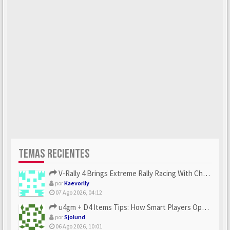
TEMAS RECIENTES
V-Rally 4 Brings Extreme Rally Racing With Challenging Track...
por
Kaevorlly
07 Ago 2026, 04:12
u4gm + D4 Items Tips: How Smart Players Optimize Gear, Build...
por
Sjolund
06 Ago 2026, 10:01