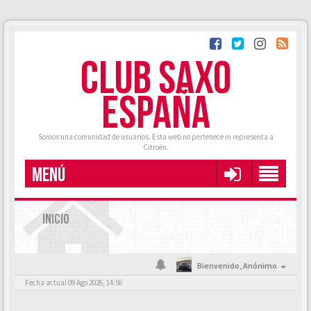
CLUB SAXO
ESPAÑA
Somos una comunidad de usuarios. Esta web no pertenece ni representa a
Citroën.
MENÚ
INICIO
Bienvenido,
Anónimo
Fecha actual 09 Ago 2026, 14:56