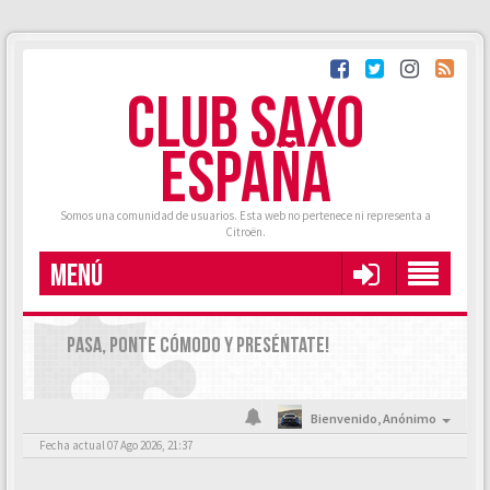
CLUB SAXO
ESPAÑA
Somos una comunidad de usuarios. Esta web no pertenece ni representa a
Citroën.
MENÚ
PASA, PONTE CÓMODO Y PRESÉNTATE!
Bienvenido,
Anónimo
Fecha actual 07 Ago 2026, 21:37