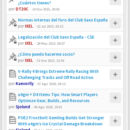
¿Cuántos tienes?
por
DT20C
-
10 Ene 2016, 20:56
Normas internas del foro del Club Saxo España
por
IXEL
-
22 Jul 2015, 05:15
Legalización del Club Saxo España - CSE
por
IXEL
-
28 May 2015, 06:07
¿Cómo puedo hacerme socio?
por
IXEL
-
31 Ene 2013, 13:38
V-Rally 4 Brings Extreme Rally Racing With
Challenging Tracks and Off Road Action
por
Kaevorlly
-
07 Ago 2026, 04:12
u4gm + D4 Items Tips: How Smart Players
Optimize Gear, Builds, and Resources
por
Sjolund
-
06 Ago 2026, 10:01
POE2 Frostbolt Gemling Builds Get Stronger
With u4gm’s Ice Crystal Damage Breakdown
por
Sjolund