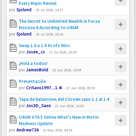
Every Major Reveal
por
Sjolund
-
29 Jul 2026, 10:17
The Secret to Unlimited Wealth in Forza
Horizon 6 According to U4GM
por
Sjolund
-
29 Jul 2026, 10:16
Swap 1.0 a 1.6 8v nfz 90cv
por
Josee_cs
-
11 Jul 2026, 22:36
¡Hola a todos!
por
JamesBold
-
22 Jun 2026, 10:04
Presentación
por
CriSaxo1997...1.4i
-
17 Jun 2026, 00:55
Tapa de balancines del Citroën saxo 1.1 al 1.4
por
Jos3D_Saxo
-
11 Jun 2026, 16:42
U4GM GTA 5 Online What's New in Motor
Madness Update
por
Andrew736
-
21 May 2026, 09:14