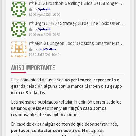
POE2 Frostbolt Gemling Builds Get Stronger With u4gm’s Ice C...
por
Sjolund
06 Ago 2026, 10:00
u4gm CFB 27 Strategy Guide: The Toxic Offensive Scheme Your ...
por
Sjolund
06 Ago 2026, 09:58
Aion 2 Dungeon Loot Decisions: Smarter Runs With U4N
por
JackWalker
30 Jul 2026, 10:41
AVISO IMPORTANTE
Esta comunidad de usuarios
no pertenece, representa o
guarda relación alguna con la marca Citroën o su grupo
matriz Stellantis
.
Los mensajes publicados reflejan la opinión personal de los
usuarios que las escriben y
en ningún caso somos
responsables de sus publicaciones
.
En caso de existir algún contenido que deba ser retirado,
por favor, contactar con nosotros
. El equipo de