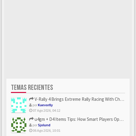
TEMAS RECIENTES
V-Rally 4 Brings Extreme Rally Racing With Challenging Track...
por
Kaevorlly
07 Ago 2026, 04:12
u4gm + D4 Items Tips: How Smart Players Optimize Gear, Build...
por
Sjolund
06 Ago 2026, 10:01