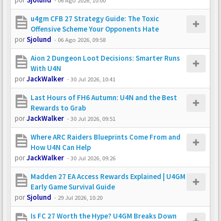
-
06 Ago 2026, 10:00
u4gm CFB 27 Strategy Guide: The Toxic
Offensive Scheme Your Opponents Hate
por
Sjolund
-
06 Ago 2026, 09:58
Aion 2 Dungeon Loot Decisions: Smarter Runs
With U4N
por
JackWalker
-
30 Jul 2026, 10:41
Last Hours of FH6 Autumn: U4N and the Best
Rewards to Grab
por
JackWalker
-
30 Jul 2026, 09:51
Where ARC Raiders Blueprints Come From and
How U4N Can Help
por
JackWalker
-
30 Jul 2026, 09:26
Madden 27 EA Access Rewards Explained | U4GM
Early Game Survival Guide
por
Sjolund
-
29 Jul 2026, 10:20
Is FC 27 Worth the Hype? U4GM Breaks Down