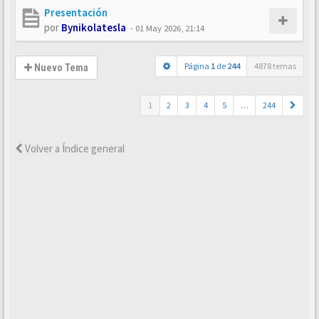
Presentación
por
Bynikolatesla
-
01 May 2026, 21:14
Página
1
de
244
4878 temas
Nuevo Tema
1
2
3
4
5
…
244
Volver a Índice general