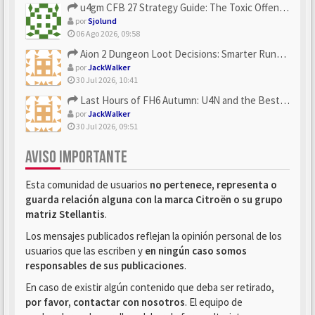
u4gm CFB 27 Strategy Guide: The Toxic Offensive Scheme Your ...
por
Sjolund
06 Ago 2026, 09:58
Aion 2 Dungeon Loot Decisions: Smarter Runs With U4N
por
JackWalker
30 Jul 2026, 10:41
Last Hours of FH6 Autumn: U4N and the Best Rewards to Grab
por
JackWalker
30 Jul 2026, 09:51
AVISO IMPORTANTE
Esta comunidad de usuarios
no pertenece, representa o
guarda relación alguna con la marca Citroën o su grupo
matriz Stellantis
.
Los mensajes publicados reflejan la opinión personal de los
usuarios que las escriben y
en ningún caso somos
responsables de sus publicaciones
.
En caso de existir algún contenido que deba ser retirado,
por favor, contactar con nosotros
. El equipo de