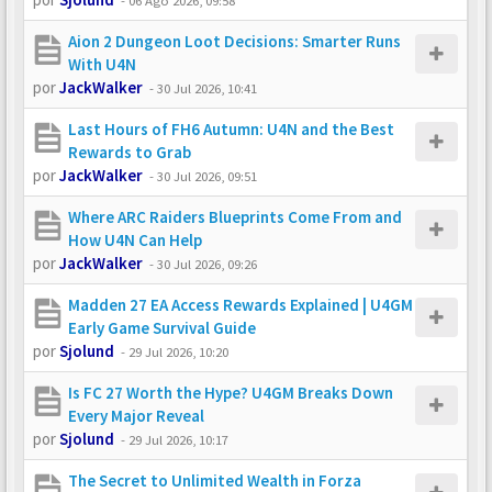
-
06 Ago 2026, 09:58
Aion 2 Dungeon Loot Decisions: Smarter Runs
With U4N
por
JackWalker
-
30 Jul 2026, 10:41
Last Hours of FH6 Autumn: U4N and the Best
Rewards to Grab
por
JackWalker
-
30 Jul 2026, 09:51
Where ARC Raiders Blueprints Come From and
How U4N Can Help
por
JackWalker
-
30 Jul 2026, 09:26
Madden 27 EA Access Rewards Explained | U4GM
Early Game Survival Guide
por
Sjolund
-
29 Jul 2026, 10:20
Is FC 27 Worth the Hype? U4GM Breaks Down
Every Major Reveal
por
Sjolund
-
29 Jul 2026, 10:17
The Secret to Unlimited Wealth in Forza