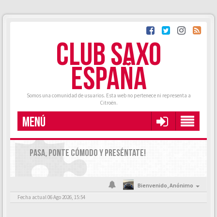
CLUB SAXO
ESPAÑA
Somos una comunidad de usuarios. Esta web no pertenece ni representa a
Citroën.
MENÚ
PASA, PONTE CÓMODO Y PRESÉNTATE!
Bienvenido,
Anónimo
Fecha actual 06 Ago 2026, 15:54