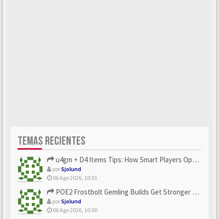
TEMAS RECIENTES
u4gm + D4 Items Tips: How Smart Players Optimize Gear, Build...
por
Sjolund
06 Ago 2026, 10:01
POE2 Frostbolt Gemling Builds Get Stronger With u4gm’s Ice C...
por
Sjolund
06 Ago 2026, 10:00