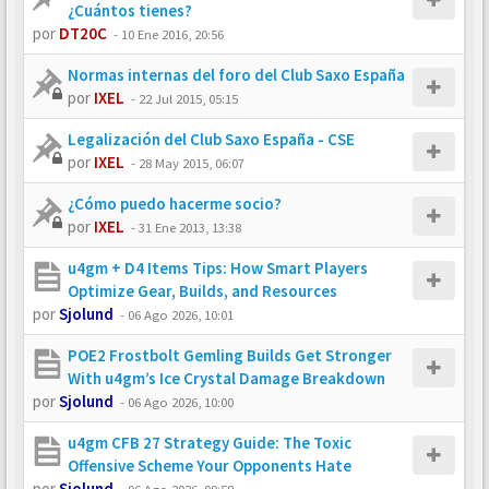
¿Cuántos tienes?
por
DT20C
-
10 Ene 2016, 20:56
Normas internas del foro del Club Saxo España
por
IXEL
-
22 Jul 2015, 05:15
Legalización del Club Saxo España - CSE
por
IXEL
-
28 May 2015, 06:07
¿Cómo puedo hacerme socio?
por
IXEL
-
31 Ene 2013, 13:38
u4gm + D4 Items Tips: How Smart Players
Optimize Gear, Builds, and Resources
por
Sjolund
-
06 Ago 2026, 10:01
POE2 Frostbolt Gemling Builds Get Stronger
With u4gm’s Ice Crystal Damage Breakdown
por
Sjolund
-
06 Ago 2026, 10:00
u4gm CFB 27 Strategy Guide: The Toxic
Offensive Scheme Your Opponents Hate
por
Sjolund