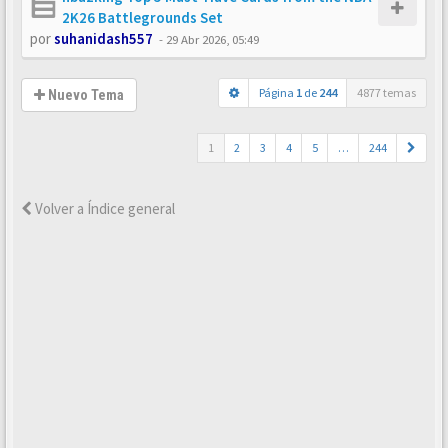
2K26 Battlegrounds Set
por
suhanidash557
-
29 Abr 2026, 05:49
Página
1
de
244
4877 temas
Nuevo Tema
1
2
3
4
5
…
244
Volver a Índice general