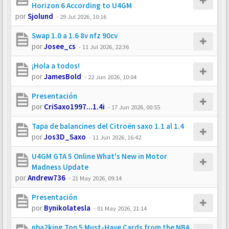
Horizon 6 According to U4GM
por
Sjolund
-
29 Jul 2026, 10:16
Swap 1.0 a 1.6 8v nfz 90cv
por
Josee_cs
-
11 Jul 2026, 22:36
¡Hola a todos!
por
JamesBold
-
22 Jun 2026, 10:04
Presentación
por
CriSaxo1997...1.4i
-
17 Jun 2026, 00:55
Tapa de balancines del Citroën saxo 1.1 al 1.4
por
Jos3D_Saxo
-
11 Jun 2026, 16:42
U4GM GTA 5 Online What's New in Motor
Madness Update
por
Andrew736
-
21 May 2026, 09:14
Presentación
por
Bynikolatesla
-
01 May 2026, 21:14
nba2king Top 5 Must-Have Cards from the NBA