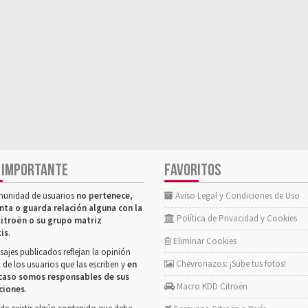
 IMPORTANTE
FAVORITOS
munidad de usuarios
no pertenece,
Aviso Legal y Condiciones de Uso
nta o guarda relación alguna con la
Política de Privacidad y Cookies
itroën o su grupo matriz
tis
.
Eliminar Cookies
ajes publicados reflejan la opinión
Chevronazos: ¡Sube tus fotos!
 de los usuarios que las escriben y
en
caso somos responsables de sus
Macro KDD Citroën
ciones
.