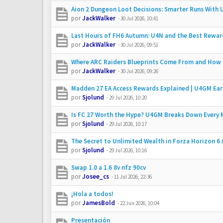
Aion 2 Dungeon Loot Decisions: Smarter Runs With
por
JackWalker
-
30 Jul 2026, 10:41
Last Hours of FH6 Autumn: U4N and the Best Rewar
por
JackWalker
-
30 Jul 2026, 09:51
Where ARC Raiders Blueprints Come From and How
por
JackWalker
-
30 Jul 2026, 09:26
Madden 27 EA Access Rewards Explained | U4GM Ear
por
Sjolund
-
29 Jul 2026, 10:20
Is FC 27 Worth the Hype? U4GM Breaks Down Every 
por
Sjolund
-
29 Jul 2026, 10:17
The Secret to Unlimited Wealth in Forza Horizon 6
por
Sjolund
-
29 Jul 2026, 10:16
Swap 1.0 a 1.6 8v nfz 90cv
por
Josee_cs
-
11 Jul 2026, 22:36
¡Hola a todos!
por
JamesBold
-
22 Jun 2026, 10:04
Presentación