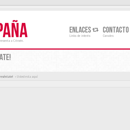
PAÑA
ENLACES
CONTACTO
Links de interés
Canales
resenta a Citroën.
ATE!
reséntate!
« Usted esta aquí