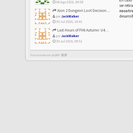
En caso 
06 Ago 2026, 09:58
ser reti
Aion 2 Dungeon Loot Decisions: Smarter Runs With U4N
nosotr
desarrol
por
JackWalker
30 Jul 2026, 10:41
Last Hours of FH6 Autumn: U4N and the Best Rewards to Grab
por
JackWalker
30 Jul 2026, 09:51
Funcionando con phpBB -