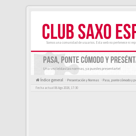
CLUB SAXO ES
Somos una comunidad de usuarios. Esta web no pertenece ni rep
PASA, PONTE CÓMODO Y PRESÉNT
Una vez leídas las normas, ya puedes presentarte!
Índice general
Presentación y Normas
Pasa, ponte cómodo y p
Fecha actual 06 Ago 2026, 17:30