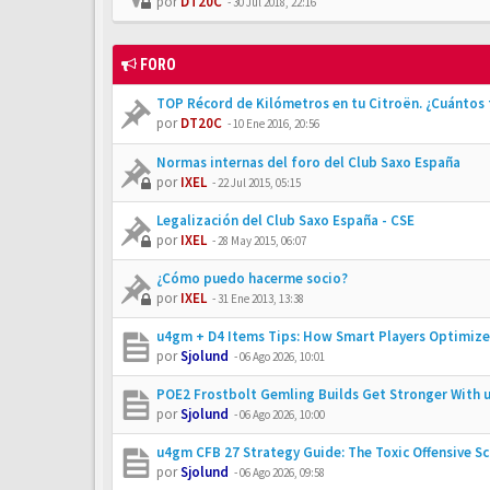
por
DT20C
-
30 Jul 2018, 22:16
FORO
TOP Récord de Kilómetros en tu Citroën. ¿Cuántos 
por
DT20C
-
10 Ene 2016, 20:56
Normas internas del foro del Club Saxo España
por
IXEL
-
22 Jul 2015, 05:15
Legalización del Club Saxo España - CSE
por
IXEL
-
28 May 2015, 06:07
¿Cómo puedo hacerme socio?
por
IXEL
-
31 Ene 2013, 13:38
u4gm + D4 Items Tips: How Smart Players Optimize 
por
Sjolund
-
06 Ago 2026, 10:01
POE2 Frostbolt Gemling Builds Get Stronger With 
por
Sjolund
-
06 Ago 2026, 10:00
u4gm CFB 27 Strategy Guide: The Toxic Offensive 
por
Sjolund
-
06 Ago 2026, 09:58