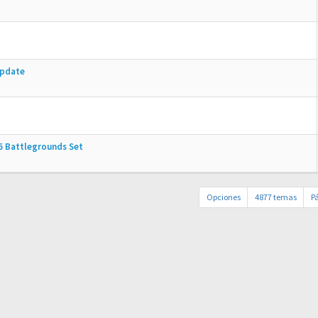
Update
6 Battlegrounds Set
Opciones
4877 temas
P