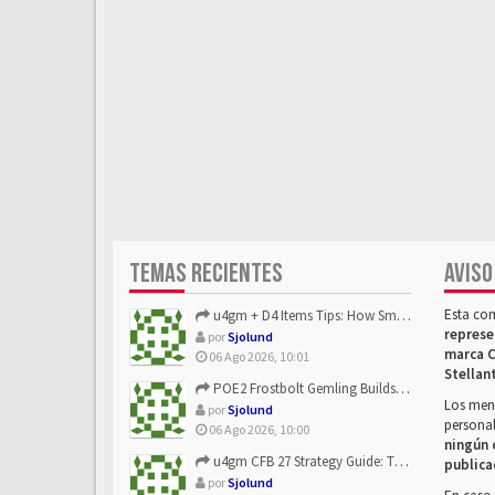
TEMAS RECIENTES
AVISO
Esta co
u4gm + D4 Items Tips: How Smart Players Optimize Gear, Build...
represe
por
Sjolund
marca C
06 Ago 2026, 10:01
Stellan
POE2 Frostbolt Gemling Builds Get Stronger With u4gm’s Ice C...
Los mens
por
Sjolund
personal
06 Ago 2026, 10:00
ningún 
u4gm CFB 27 Strategy Guide: The Toxic Offensive Scheme Your ...
publica
por
Sjolund