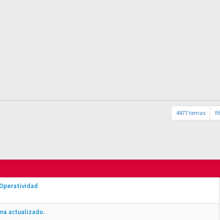
4877 temas
P
 Operatividad
ma actualizado.