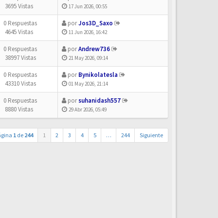
3695 Vistas
17 Jun 2026, 00:55
0 Respuestas
por
Jos3D_Saxo
4645 Vistas
11 Jun 2026, 16:42
0 Respuestas
por
Andrew736
38997 Vistas
21 May 2026, 09:14
0 Respuestas
por
Bynikolatesla
43310 Vistas
01 May 2026, 21:14
0 Respuestas
por
suhanidash557
8880 Vistas
29 Abr 2026, 05:49
ágina
1
de
244
1
2
3
4
5
…
244
Siguiente