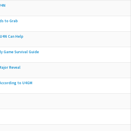
 U4N
ds to Grab
 U4N Can Help
ly Game Survival Guide
Major Reveal
 According to U4GM