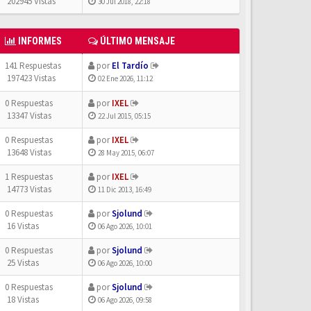
202945 Vistas
30 Jul 2018, 22:18
INFORMES
ÚLTIMO MENSAJE
141 Respuestas
por
El Tardío
197423 Vistas
02 Ene 2026, 11:12
0 Respuestas
por
IXEL
13347 Vistas
22 Jul 2015, 05:15
0 Respuestas
por
IXEL
13648 Vistas
28 May 2015, 06:07
1 Respuestas
por
IXEL
14773 Vistas
11 Dic 2013, 16:49
0 Respuestas
por
Sjolund
16 Vistas
06 Ago 2026, 10:01
0 Respuestas
por
Sjolund
25 Vistas
06 Ago 2026, 10:00
0 Respuestas
por
Sjolund
18 Vistas
06 Ago 2026, 09:58