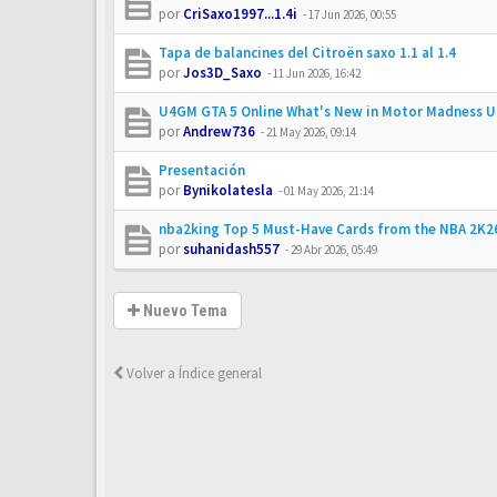
por
CriSaxo1997...1.4i
-
17 Jun 2026, 00:55
Tapa de balancines del Citroën saxo 1.1 al 1.4
por
Jos3D_Saxo
-
11 Jun 2026, 16:42
U4GM GTA 5 Online What's New in Motor Madness 
por
Andrew736
-
21 May 2026, 09:14
Presentación
por
Bynikolatesla
-
01 May 2026, 21:14
nba2king Top 5 Must-Have Cards from the NBA 2K2
por
suhanidash557
-
29 Abr 2026, 05:49
Nuevo Tema
Volver a Índice general