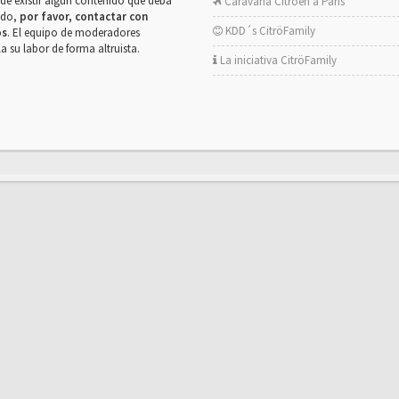
de existir algún contenido que deba
Caravana Citroën a París
rado,
por favor, contactar con
KDD´s CitröFamily
os
. El equipo de moderadores
la su labor de forma altruista.
La iniciativa CitröFamily