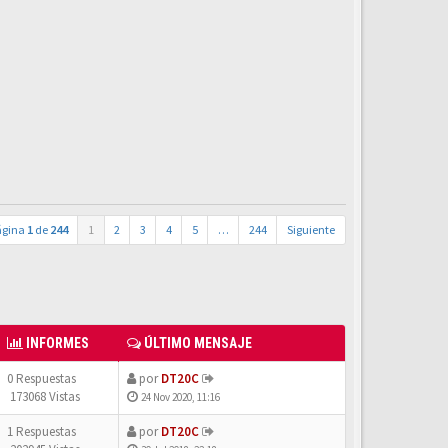
ágina
1
de
244
1
2
3
4
5
…
244
Siguiente
INFORMES
ÚLTIMO MENSAJE
0 Respuestas
por
DT20C
173068 Vistas
24 Nov 2020, 11:16
1 Respuestas
por
DT20C