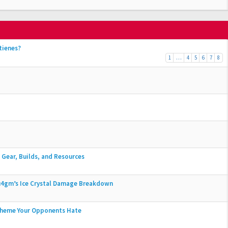
tienes?
1
…
4
5
6
7
8
Gear, Builds, and Resources
u4gm’s Ice Crystal Damage Breakdown
Scheme Your Opponents Hate