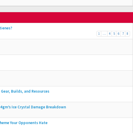
tienes?
1
…
4
5
6
7
8
Gear, Builds, and Resources
u4gm’s Ice Crystal Damage Breakdown
Scheme Your Opponents Hate