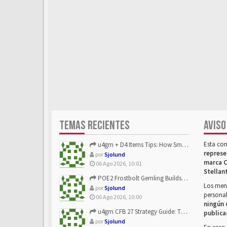
TEMAS RECIENTES
AVISO
Esta co
u4gm + D4 Items Tips: How Smart Players Optimize Gear, Build...
represe
por
Sjolund
marca C
06 Ago 2026, 10:01
Stellan
POE2 Frostbolt Gemling Builds Get Stronger With u4gm’s Ice C...
Los mens
por
Sjolund
personal
06 Ago 2026, 10:00
ningún 
u4gm CFB 27 Strategy Guide: The Toxic Offensive Scheme Your ...
publica
por
Sjolund