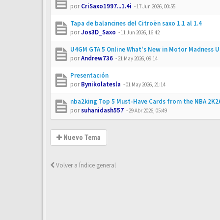
por
CriSaxo1997...1.4i
-
17 Jun 2026, 00:55
Tapa de balancines del Citroën saxo 1.1 al 1.4
por
Jos3D_Saxo
-
11 Jun 2026, 16:42
U4GM GTA 5 Online What's New in Motor Madness 
por
Andrew736
-
21 May 2026, 09:14
Presentación
por
Bynikolatesla
-
01 May 2026, 21:14
nba2king Top 5 Must-Have Cards from the NBA 2K2
por
suhanidash557
-
29 Abr 2026, 05:49
Nuevo Tema
Volver a Índice general