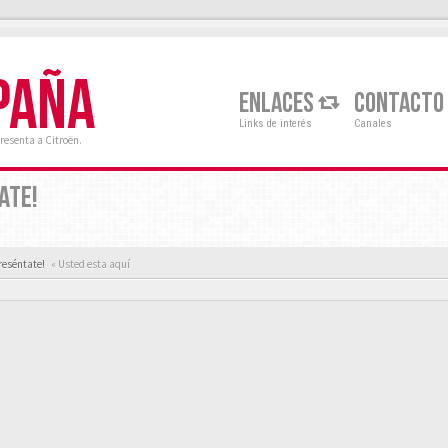
PAÑA
ENLACES
CONTACTO
Links de interés
Canales
resenta a Citroën.
ATE!
reséntate!
« Usted esta aquí