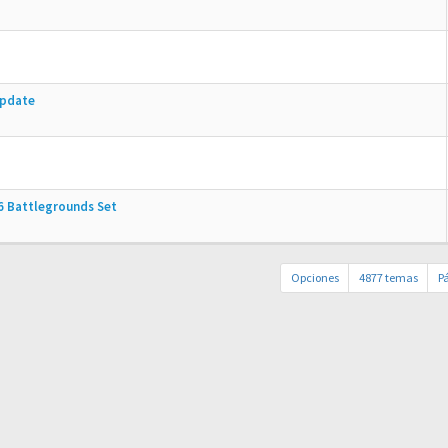
Update
6 Battlegrounds Set
Opciones
4877 temas
P