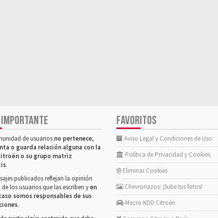
 IMPORTANTE
FAVORITOS
munidad de usuarios
no pertenece,
Aviso Legal y Condiciones de Uso
nta o guarda relación alguna con la
Política de Privacidad y Cookies
itroën o su grupo matriz
tis
.
Eliminar Cookies
ajes publicados reflejan la opinión
Chevronazos: ¡Sube tus fotos!
 de los usuarios que las escriben y
en
caso somos responsables de sus
Macro KDD Citroën
ciones
.