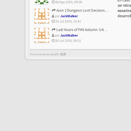
En caso 
06 Ago 2026, 09:58
ser reti
Aion 2 Dungeon Loot Decisions: Smarter Runs With U4N
nosotr
desarrol
por
JackWalker
30 Jul 2026, 10:41
Last Hours of FH6 Autumn: U4N and the Best Rewards to Grab
por
JackWalker
30 Jul 2026, 09:51
Funcionando con phpBB -