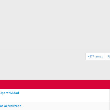
4877 temas
P
 Operatividad
ma actualizado.