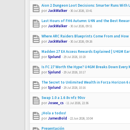
Aion 2 Dungeon Loot Decisions: Smarter Runs With
por
JackWalker
-
30 Jul 2026, 10:41
Last Hours of FH6 Autumn: U4N and the Best Rewar
por
JackWalker
-
30 Jul 2026, 09:51
Where ARC Raiders Blueprints Come From and How
por
JackWalker
-
30 Jul 2026, 09:26
Madden 27 EA Access Rewards Explained | U4GM Ear
por
Sjolund
-
29 Jul 2026, 10:20
Is FC 27 Worth the Hype? U4GM Breaks Down Every 
por
Sjolund
-
29 Jul 2026, 10:17
The Secret to Unlimited Wealth in Forza Horizon 6
por
Sjolund
-
29 Jul 2026, 10:16
Swap 1.0 a 1.6 8v nfz 90cv
por
Josee_cs
-
11 Jul 2026, 22:36
¡Hola a todos!
por
JamesBold
-
22 Jun 2026, 10:04
Presentación