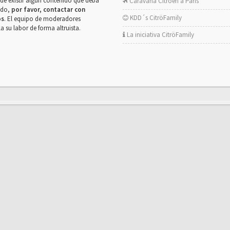
de existir algún contenido que deba
Caravana Citroën a París
rado,
por favor, contactar con
KDD´s CitröFamily
os
. El equipo de moderadores
la su labor de forma altruista.
La iniciativa CitröFamily