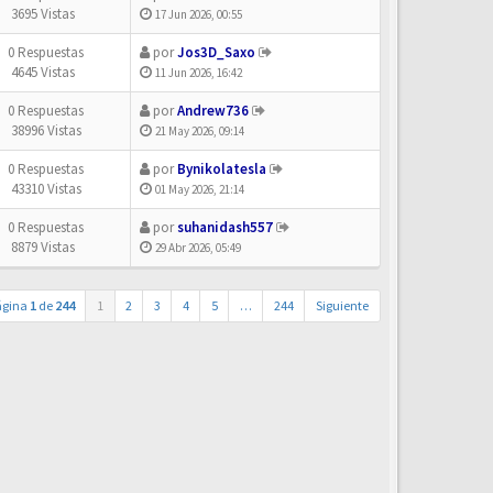
3695 Vistas
17 Jun 2026, 00:55
0 Respuestas
por
Jos3D_Saxo
4645 Vistas
11 Jun 2026, 16:42
0 Respuestas
por
Andrew736
38996 Vistas
21 May 2026, 09:14
0 Respuestas
por
Bynikolatesla
43310 Vistas
01 May 2026, 21:14
0 Respuestas
por
suhanidash557
8879 Vistas
29 Abr 2026, 05:49
ágina
1
de
244
1
2
3
4
5
…
244
Siguiente