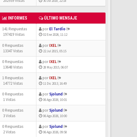
202939 Vistas
30 Jul 2018, 22:18
INFORMES
ÚLTIMO MENSAJE
141 Respuestas
por
El Tardío
197419 Vistas
02 Ene 2026, 11:12
0 Respuestas
por
IXEL
13347 Vistas
22 Jul 2015, 05:15
0 Respuestas
por
IXEL
13648 Vistas
28 May 2015, 06:07
1 Respuestas
por
IXEL
14772 Vistas
11 Dic 2013, 16:49
0 Respuestas
por
Sjolund
1 Vistas
06 Ago 2026, 10:01
0 Respuestas
por
Sjolund
3 Vistas
06 Ago 2026, 10:00
0 Respuestas
por
Sjolund
2 Vistas
06 Ago 2026, 09:58