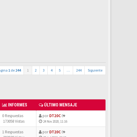
ágina
1
de
244
1
2
3
4
5
…
244
Siguiente
INFORMES
ÚLTIMO MENSAJE
0 Respuestas
por
DT20C
173058 Vistas
24 Nov 2020, 11:16
1 Respuestas
por
DT20C