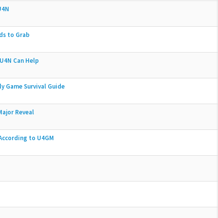
 U4N
ds to Grab
 U4N Can Help
ly Game Survival Guide
Major Reveal
 According to U4GM