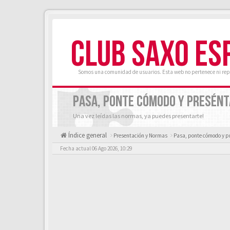
CLUB SAXO ES
Somos una comunidad de usuarios. Esta web no pertenece ni rep
PASA, PONTE CÓMODO Y PRESÉNT
Una vez leídas las normas, ya puedes presentarte!
Índice general
Presentación y Normas
Pasa, ponte cómodo y p
Fecha actual 06 Ago 2026, 10:29