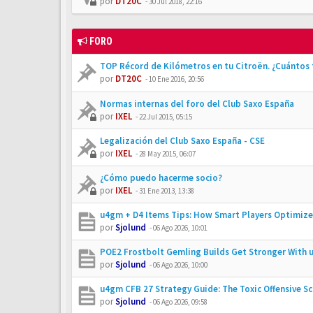
por
DT20C
-
30 Jul 2018, 22:16
FORO
TOP Récord de Kilómetros en tu Citroën. ¿Cuántos 
por
DT20C
-
10 Ene 2016, 20:56
Normas internas del foro del Club Saxo España
por
IXEL
-
22 Jul 2015, 05:15
Legalización del Club Saxo España - CSE
por
IXEL
-
28 May 2015, 06:07
¿Cómo puedo hacerme socio?
por
IXEL
-
31 Ene 2013, 13:38
u4gm + D4 Items Tips: How Smart Players Optimize 
por
Sjolund
-
06 Ago 2026, 10:01
POE2 Frostbolt Gemling Builds Get Stronger With 
por
Sjolund
-
06 Ago 2026, 10:00
u4gm CFB 27 Strategy Guide: The Toxic Offensive 
por
Sjolund
-
06 Ago 2026, 09:58