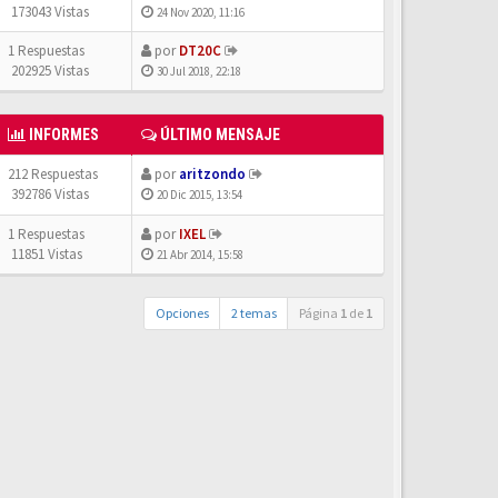
173043 Vistas
24 Nov 2020, 11:16
1 Respuestas
por
DT20C
202925 Vistas
30 Jul 2018, 22:18
INFORMES
ÚLTIMO MENSAJE
212 Respuestas
por
aritzondo
392786 Vistas
20 Dic 2015, 13:54
1 Respuestas
por
IXEL
11851 Vistas
21 Abr 2014, 15:58
Opciones
2 temas
Página
1
de
1