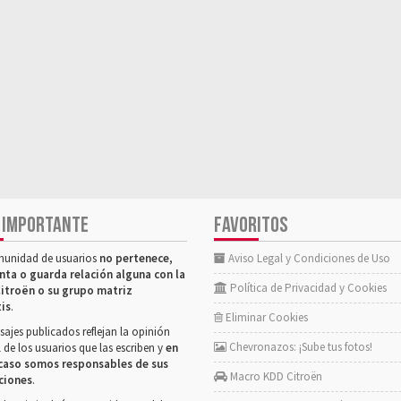
 IMPORTANTE
FAVORITOS
munidad de usuarios
no pertenece,
Aviso Legal y Condiciones de Uso
nta o guarda relación alguna con la
Política de Privacidad y Cookies
itroën o su grupo matriz
tis
.
Eliminar Cookies
ajes publicados reflejan la opinión
Chevronazos: ¡Sube tus fotos!
 de los usuarios que las escriben y
en
caso somos responsables de sus
Macro KDD Citroën
ciones
.