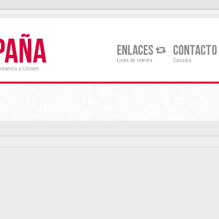
PAÑA
ENLACES
CONTACTO
Links de interés
Canales
resenta a Citroën.