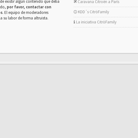
de existir algún contenido que deba
Caravana Citroën a París
rado,
por favor, contactar con
KDD´s CitröFamily
os
. El equipo de moderadores
la su labor de forma altruista.
La iniciativa CitröFamily