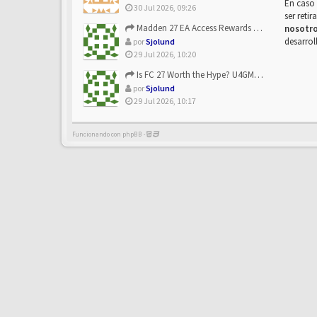
En caso 
30 Jul 2026, 09:26
ser reti
Madden 27 EA Access Rewards Explained | U4GM Early Game Surv...
nosotr
desarrol
por
Sjolund
29 Jul 2026, 10:20
Is FC 27 Worth the Hype? U4GM Breaks Down Every Major Reveal
por
Sjolund
29 Jul 2026, 10:17
Funcionando con phpBB -