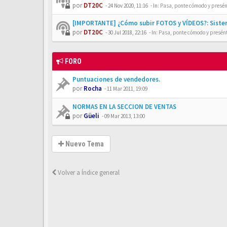
por
DT20C
-
24 Nov 2020, 11:16
- In:
Pasa, ponte cómodo y presén
[IMPORTANTE] ¿Cómo subir FOTOS y VÍDEOS?: Siste
por
DT20C
-
30 Jul 2018, 22:16
- In:
Pasa, ponte cómodo y presén
FORO
Puntuaciones de vendedores.
por
Rocha
-
11 Mar 2011, 19:09
NORMAS EN LA SECCION DE VENTAS
por
Güeli
-
09 Mar 2013, 13:00
Nuevo Tema
Volver a Índice general