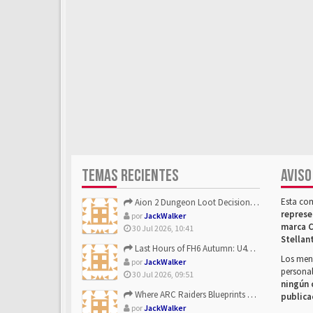
TEMAS RECIENTES
AVISO
Esta co
Aion 2 Dungeon Loot Decisions: Smarter Runs With U4N
represe
por
JackWalker
marca C
30 Jul 2026, 10:41
Stellan
Last Hours of FH6 Autumn: U4N and the Best Rewards to Grab
Los mens
por
JackWalker
personal
30 Jul 2026, 09:51
ningún 
Where ARC Raiders Blueprints Come From and How U4N Can Help
publica
por
JackWalker