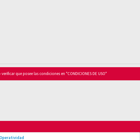
o verificar que posee las condiciones en "CONDICIONES DE USO"
 Operatividad