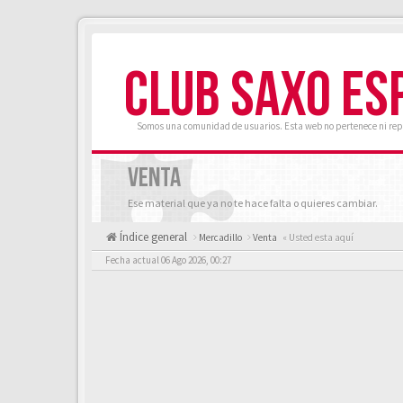
CLUB SAXO ES
Somos una comunidad de usuarios. Esta web no pertenece ni rep
VENTA
Ese material que ya no te hace falta o quieres cambiar.
Índice general
Mercadillo
Venta
« Usted esta aquí
Fecha actual 06 Ago 2026, 00:27