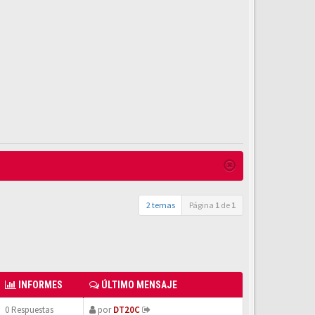
2 temas
Página
1
de
1
INFORMES
ÚLTIMO MENSAJE
0 Respuestas
por
DT20C