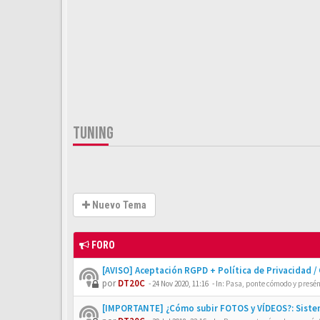
TUNING
Nuevo Tema
FORO
[AVISO] Aceptación RGPD + Política de Privacidad /
por
DT20C
-
24 Nov 2020, 11:16
- In:
Pasa, ponte cómodo y presén
[IMPORTANTE] ¿Cómo subir FOTOS y VÍDEOS?: Siste