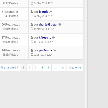
28383 Vistas
24 May 2014, 15:31
5 Respuestas
por
fraude
15433 Vistas
24 May 2014, 02:01
26 Respuestas
por
charly93bejar
44619 Vistas
15 May 2014, 17:12
17 Respuestas
por
kfresoto
35820 Vistas
10 Dic 2013, 00:52
14 Respuestas
por
javi&mire
28288 Vistas
02 Jul 2013, 12:24
Página
1
de
14
1
2
3
4
5
…
14
Siguiente