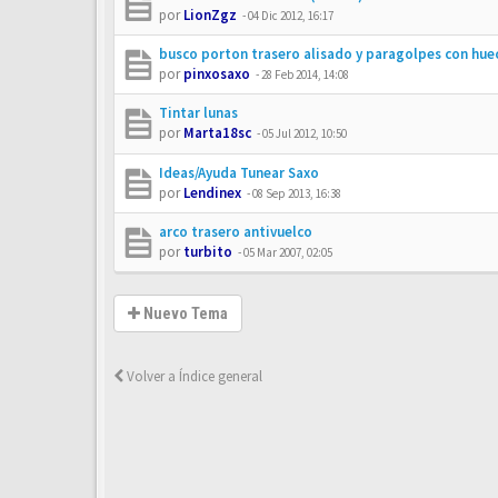
por
LionZgz
-
04 Dic 2012, 16:17
busco porton trasero alisado y paragolpes con hue
por
pinxosaxo
-
28 Feb 2014, 14:08
Tintar lunas
por
Marta18sc
-
05 Jul 2012, 10:50
Ideas/Ayuda Tunear Saxo
por
Lendinex
-
08 Sep 2013, 16:38
arco trasero antivuelco
por
turbito
-
05 Mar 2007, 02:05
Nuevo Tema
Volver a Índice general