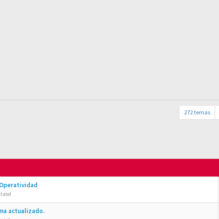
272 temas
 Operatividad
tate!
ma actualizado.