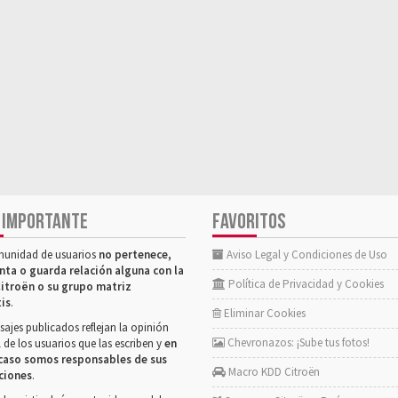
 IMPORTANTE
FAVORITOS
munidad de usuarios
no pertenece,
Aviso Legal y Condiciones de Uso
nta o guarda relación alguna con la
Política de Privacidad y Cookies
itroën o su grupo matriz
tis
.
Eliminar Cookies
ajes publicados reflejan la opinión
Chevronazos: ¡Sube tus fotos!
 de los usuarios que las escriben y
en
caso somos responsables de sus
Macro KDD Citroën
ciones
.