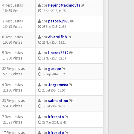
4 Respuestas
por
PepinoMaximoVts
16439 Vistas
15 Abr 2015, 14:25
3 Respuestas
por
patoso1980
13479 Vistas
23 Ene 2015, 21:52
8 Respuestas
por
Alvaroifbb
19020 Vistas
29 Nov 2014, 15:51
5 Respuestas
por
linares2212
17250 Vistas
18 Nov 2014, 22:03
32 Respuestas
por
gusepe
52862 Vistas
19 Sep 2014, 10:20
9 Respuestas
por
Jorgemena
21136 Vistas
25 Jul 2014, 15:50
33 Respuestas
por
salmantino
55106 Vistas
19 Jul 2014, 02:23
7 Respuestas
por
kfresoto
21523 Vistas
29 May 2014, 18:46
17 Respuestas
por
kfresoto