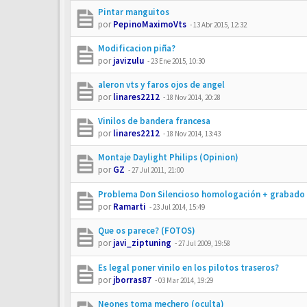
Pintar manguitos
por
PepinoMaximoVts
-
13 Abr 2015, 12:32
Modificacion piña?
por
javizulu
-
23 Ene 2015, 10:30
aleron vts y faros ojos de angel
por
linares2212
-
18 Nov 2014, 20:28
Vinilos de bandera francesa
por
linares2212
-
18 Nov 2014, 13:43
Montaje Daylight Philips (Opinion)
por
GZ
-
27 Jul 2011, 21:00
Problema Don Silencioso homologación + grabado
por
Ramarti
-
23 Jul 2014, 15:49
Que os parece? (FOTOS)
por
javi_ziptuning
-
27 Jul 2009, 19:58
Es legal poner vinilo en los pilotos traseros?
por
jborras87
-
03 Mar 2014, 19:29
Neones toma mechero (oculta)