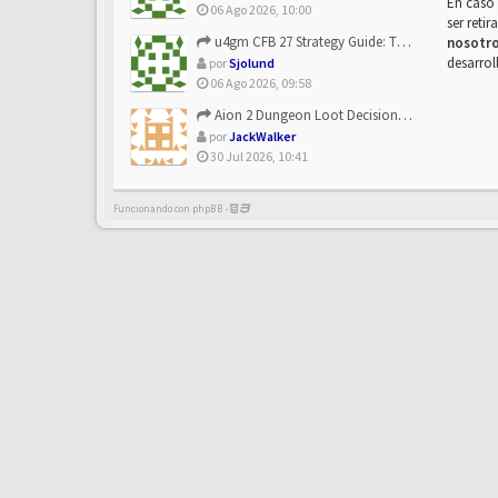
En caso 
06 Ago 2026, 10:00
ser reti
u4gm CFB 27 Strategy Guide: The Toxic Offensive Scheme Your ...
nosotr
desarrol
por
Sjolund
06 Ago 2026, 09:58
Aion 2 Dungeon Loot Decisions: Smarter Runs With U4N
por
JackWalker
30 Jul 2026, 10:41
Funcionando con phpBB -