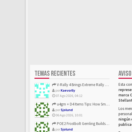
TEMAS RECIENTES
AVISO
Esta co
V-Rally 4 Brings Extreme Rally Racing With Challenging Track...
represe
por
Kaevorlly
marca C
07 Ago 2026, 04:12
Stellan
u4gm + D4 Items Tips: How Smart Players Optimize Gear, Build...
Los mens
por
Sjolund
personal
06 Ago 2026, 10:01
ningún 
POE2 Frostbolt Gemling Builds Get Stronger With u4gm’s Ice C...
publica
por
Sjolund