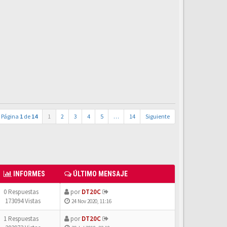
Página
1
de
14
1
2
3
4
5
…
14
Siguiente
INFORMES
ÚLTIMO MENSAJE
0 Respuestas
por
DT20C
173094 Vistas
24 Nov 2020, 11:16
1 Respuestas
por
DT20C