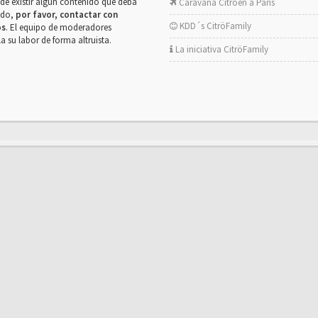
de existir algún contenido que deba
Caravana Citroën a París
rado,
por favor, contactar con
KDD´s CitröFamily
os
. El equipo de moderadores
la su labor de forma altruista.
La iniciativa CitröFamily