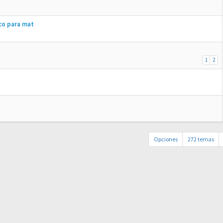
co para mat
1
2
Opciones
272 temas