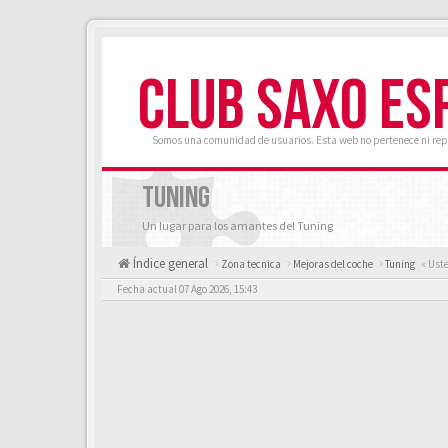
CLUB SAXO ES
Somos una comunidad de usuarios. Esta web no pertenece ni rep
TUNING
Un lugar para los amantes del Tuning
Índice general
Zona tecnica
Mejoras del coche
Tuning
« Uste
Fecha actual 07 Ago 2026, 15:43