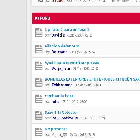
por
DT20C
-
30 Jul 2018, 22:16
- In:
Pasa, ponte cómodo y presén
FORO
Lip fase 2 para un fase 1
por
David D
-
12 Dic 2024, 07:31
Añadido delantero
por
Berciano
-
30 Ago 2024, 22:57
Ayuda para identificar piezas
por
Borja_isla
-
31 May 2021, 20:53
BOMBILLAS EXTERIORES E INTERIORES CITROËN SA
por
TehKromen
-
12 Mar 2019, 20:03
cambiar la hora
por
lulis
-
28 Oct 2012, 23:00
Saxo 1.1i Colector
por
Raul_Svxito98
-
15 Abr 2018, 19:24
Me presento
por
Manu_99
-
28 Oct 2015, 15:15