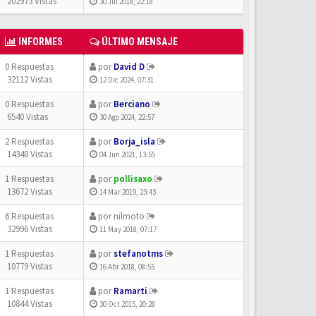
202973 Vistas
30 Jul 2018, 22:18
INFORMES
ÚLTIMO MENSAJE
0 Respuestas
por
David D
32112 Vistas
12 Dic 2024, 07:31
0 Respuestas
por
Berciano
6540 Vistas
30 Ago 2024, 22:57
2 Respuestas
por
Borja_isla
14348 Vistas
04 Jun 2021, 13:55
1 Respuestas
por
pollisaxo
13672 Vistas
14 Mar 2019, 23:43
6 Respuestas
por
nilmoto
32996 Vistas
11 May 2018, 07:17
1 Respuestas
por
stefanotms
10779 Vistas
16 Abr 2018, 08:55
1 Respuestas
por
Ramarti
10844 Vistas
30 Oct 2015, 20:28