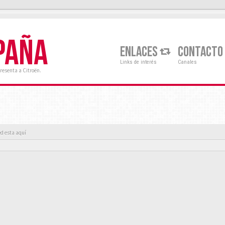
PAÑA
ENLACES
CONTACTO
Links de interés
Canales
resenta a Citroën.
d esta aquí