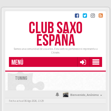
CLUB SAXO
ESPAÑA
Somos una comunidad de usuarios. Esta web no pertenece ni representa a
Citroën.
MENÚ
TUNING
Bienvenido,
Anónimo
Fecha actual 06 Ago 2026, 13:29