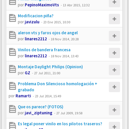
por
PepinoMaximoVts
-
13 Abr 2015, 12:32
Modificacion piña?
por
javizulu
-
23 Ene 2015, 10:30
aleron vts y faros ojos de angel
por
linares2212
-
18 Nov 2014, 20:28
Vinilos de bandera francesa
por
linares2212
-
18 Nov 2014, 13:43
Montaje Daylight Philips (Opinion)
por
GZ
-
27 Jul 2011, 21:00
Problema Don Silencioso homologación +
grabado
por
Ramarti
-
23 Jul 2014, 15:49
Que os parece? (FOTOS)
por
javi_ziptuning
-
27 Jul 2009, 19:58
Es legal poner vinilo en los pilotos traseros?