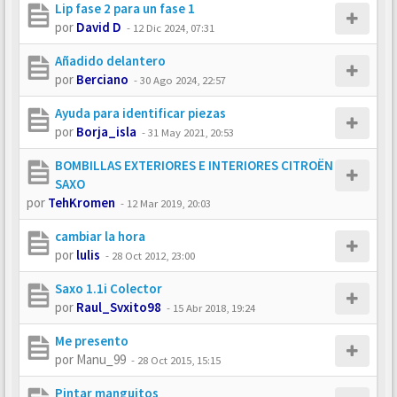
Lip fase 2 para un fase 1
por
David D
-
12 Dic 2024, 07:31
Añadido delantero
por
Berciano
-
30 Ago 2024, 22:57
Ayuda para identificar piezas
por
Borja_isla
-
31 May 2021, 20:53
BOMBILLAS EXTERIORES E INTERIORES CITROËN
SAXO
por
TehKromen
-
12 Mar 2019, 20:03
cambiar la hora
por
lulis
-
28 Oct 2012, 23:00
Saxo 1.1i Colector
por
Raul_Svxito98
-
15 Abr 2018, 19:24
Me presento
por
Manu_99
-
28 Oct 2015, 15:15
Pintar manguitos