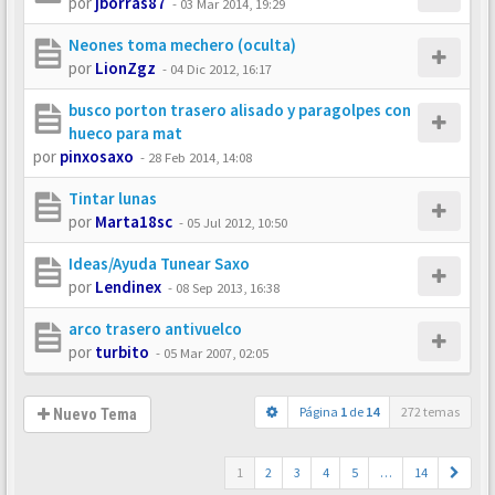
por
jborras87
-
03 Mar 2014, 19:29
Neones toma mechero (oculta)
por
LionZgz
-
04 Dic 2012, 16:17
busco porton trasero alisado y paragolpes con
hueco para mat
por
pinxosaxo
-
28 Feb 2014, 14:08
Tintar lunas
por
Marta18sc
-
05 Jul 2012, 10:50
Ideas/Ayuda Tunear Saxo
por
Lendinex
-
08 Sep 2013, 16:38
arco trasero antivuelco
por
turbito
-
05 Mar 2007, 02:05
Página
1
de
14
272 temas
Nuevo Tema
1
2
3
4
5
…
14