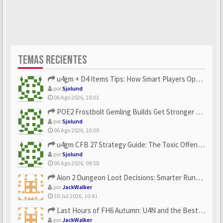
TEMAS RECIENTES
u4gm + D4 Items Tips: How Smart Players Optimize Gear, Build...
por
Sjolund
06 Ago 2026, 10:01
POE2 Frostbolt Gemling Builds Get Stronger With u4gm’s Ice C...
por
Sjolund
06 Ago 2026, 10:00
u4gm CFB 27 Strategy Guide: The Toxic Offensive Scheme Your ...
por
Sjolund
06 Ago 2026, 09:58
Aion 2 Dungeon Loot Decisions: Smarter Runs With U4N
por
JackWalker
30 Jul 2026, 10:41
Last Hours of FH6 Autumn: U4N and the Best Rewards to Grab
por
JackWalker