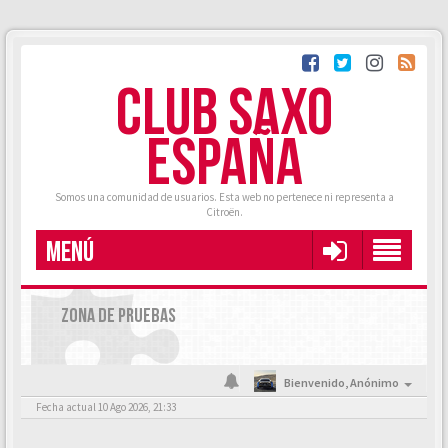
CLUB SAXO
ESPAÑA
Somos una comunidad de usuarios. Esta web no pertenece ni representa a
Citroën.
MENÚ
ZONA DE PRUEBAS
Bienvenido,
Anónimo
Fecha actual 10 Ago 2026, 21:33