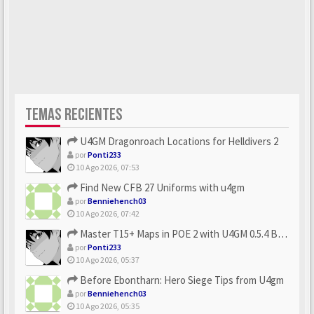
TEMAS RECIENTES
U4GM Dragonroach Locations for Helldivers 2
por
Ponti233
10 Ago 2026, 07:53
Find New CFB 27 Uniforms with u4gm
por
Benniehench03
10 Ago 2026, 07:42
Master T15+ Maps in POE 2 with U4GM 0.5.4 Builds
por
Ponti233
10 Ago 2026, 05:37
Before Ebontharn: Hero Siege Tips from U4gm
por
Benniehench03
10 Ago 2026, 05:35