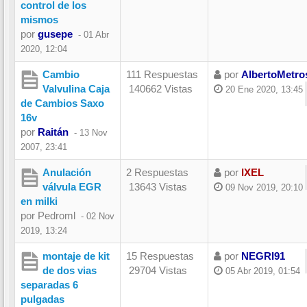
control de los
mismos
por
gusepe
-
01 Abr
2020, 12:04
Cambio
111 Respuestas
por
AlbertoMetro
Valvulina Caja
140662 Vistas
20 Ene 2020, 13:45
de Cambios Saxo
16v
por
Raitán
-
13 Nov
2007, 23:41
Anulación
2 Respuestas
por
IXEL
válvula EGR
13643 Vistas
09 Nov 2019, 20:10
en milki
por
Pedroml
-
02 Nov
2019, 13:24
montaje de kit
15 Respuestas
por
NEGRI91
de dos vias
29704 Vistas
05 Abr 2019, 01:54
separadas 6
pulgadas