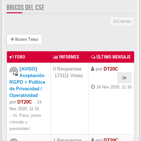
BRICOS DEL CSE
322 temas
Nuevo Tema
FORO
INFORMES
ÚLTIMO MENSAJE
[AVISO]
0 Respuestas
por
DT20C
Aceptación
173111 Vistas
RGPD + Política
24 Nov 2020, 11:16
de Privacidad /
Operatividad
por
DT20C
-
24
Nov 2020, 11:16
- In:
Pasa, ponte
cómodo y
preséntate!
1 Respuestas
por
DT20C