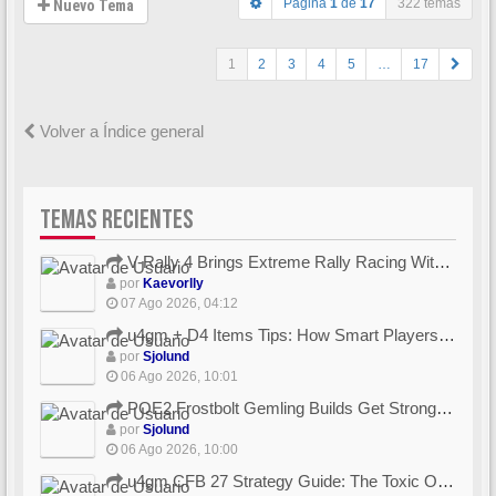
Página
1
de
17
322 temas
Nuevo Tema
1
2
3
4
5
…
17
Volver a Índice general
TEMAS RECIENTES
V-Rally 4 Brings Extreme Rally Racing With Challenging Track...
por
Kaevorlly
07 Ago 2026, 04:12
u4gm + D4 Items Tips: How Smart Players Optimize Gear, Build...
por
Sjolund
06 Ago 2026, 10:01
POE2 Frostbolt Gemling Builds Get Stronger With u4gm’s Ice C...
por
Sjolund
06 Ago 2026, 10:00
u4gm CFB 27 Strategy Guide: The Toxic Offensive Scheme Your ...