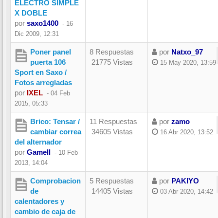
ELECTRO SIMPLE
X DOBLE
por
saxo1400
-
16
Dic 2009, 12:31
Poner panel
8 Respuestas
por
Natxo_97
puerta 106
21775 Vistas
15 May 2020, 13:59
Sport en Saxo /
Fotos arregladas
por
IXEL
-
04 Feb
2015, 05:33
Brico: Tensar /
11 Respuestas
por
zamo
cambiar correa
34605 Vistas
16 Abr 2020, 13:52
del alternador
por
Gamell
-
10 Feb
2013, 14:04
Comprobacion
5 Respuestas
por
PAKIYO
de
14405 Vistas
03 Abr 2020, 14:42
calentadores y
cambio de caja de