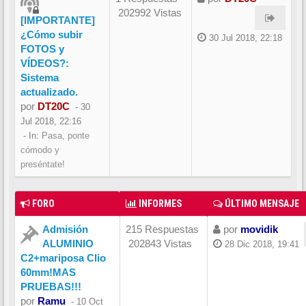
202992 Vistas
[IMPORTANTE]
¿Cómo subir
30 Jul 2018, 22:18
FOTOS y
VÍDEOS?:
Sistema
actualizado.
por
DT20C
-
30
Jul 2018, 22:16
- In:
Pasa, ponte
cómodo y
preséntate!
FORO
INFORMES
ÚLTIMO MENSAJE
Admisión
215 Respuestas
por
movidik
ALUMINIO
202843 Vistas
28 Dic 2018, 19:41
C2+mariposa Clio
60mm!MAS
PRUEBAS!!!
por
Ramu
-
10 Oct