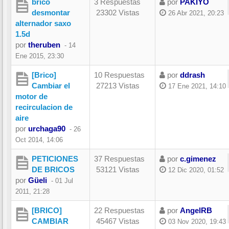
brico
3 Respuestas
por
PAKIYO
desmontar
23302 Vistas
26 Abr 2021, 20:23
alternador saxo
1.5d
por
theruben
-
14
Ene 2015, 23:30
[Brico]
10 Respuestas
por
ddrash
Cambiar el
27213 Vistas
17 Ene 2021, 14:10
motor de
recirculacion de
aire
por
urchaga90
-
26
Oct 2014, 14:06
PETICIONES
37 Respuestas
por
c.gimenez
DE BRICOS
53121 Vistas
12 Dic 2020, 01:52
por
Güeli
-
01 Jul
2011, 21:28
[BRICO]
22 Respuestas
por
AngelRB
CAMBIAR
45467 Vistas
03 Nov 2020, 19:43