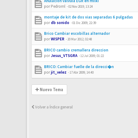
Anulación válvula EGR en milki
por
Pedroml
-
02 Nov 2019, 13:24
montaje de kit de dos vias separadas 6 pulgadas
por
db sonido
-
01 Dic 2009, 22:39
Brico Cambiar escobillas alternador
por
WISPER
-
20 Mar 2012, 02:48
BRICO cambio cremallera direccion
por
Jesus_VTSGRA
-
12 Jul 2009, 01:22
BRICO: Cambiar fuelle de la direcci�n
por
jit_velez
-
17 Abr 2009, 14:40
Nuevo Tema
Volver a Índice general