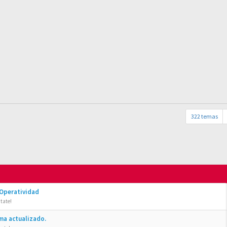
322 temas
 Operatividad
tate!
ma actualizado.