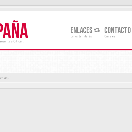
PAÑA
ENLACES
CONTACTO
Links de interés
Canales
resenta a Citroën.
sta aquí