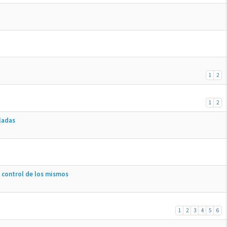
1
2
1
2
ladas
 control de los mismos
1
2
3
4
5
6