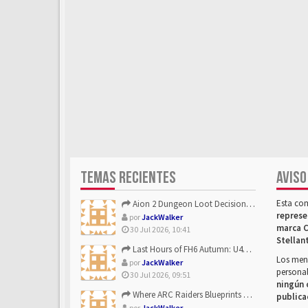
TEMAS RECIENTES
AVISO
Esta co
Aion 2 Dungeon Loot Decisions: Smarter Runs With U4N
represe
por
JackWalker
marca C
30 Jul 2026, 10:41
Stellan
Last Hours of FH6 Autumn: U4N and the Best Rewards to Grab
Los mens
por
JackWalker
personal
30 Jul 2026, 09:51
ningún 
Where ARC Raiders Blueprints Come From and How U4N Can Help
publica
por
JackWalker