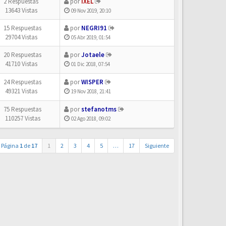
2 Respuestas
por
IXEL
13643 Vistas
09 Nov 2019, 20:10
15 Respuestas
por
NEGRI91
29704 Vistas
05 Abr 2019, 01:54
20 Respuestas
por
Jotaele
41710 Vistas
01 Dic 2018, 07:54
24 Respuestas
por
WISPER
49321 Vistas
19 Nov 2018, 21:41
75 Respuestas
por
stefanotms
110257 Vistas
02 Ago 2018, 09:02
Página
1
de
17
1
2
3
4
5
…
17
Siguiente