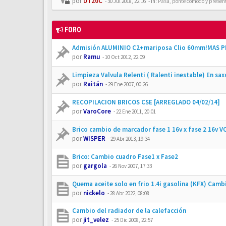
por
DT20C
-
30 Jul 2018, 22:16
- In:
Pasa, ponte cómodo y presén
FORO
Admisión ALUMINIO C2+mariposa Clio 60mm!MAS P
por
Ramu
-
10 Oct 2012, 22:09
Limpieza Valvula Relenti ( Ralenti inestable) En sax
por
Raitán
-
29 Ene 2007, 00:26
RECOPILACION BRICOS CSE [ARREGLADO 04/02/14]
por
VaroCore
-
22 Ene 2011, 20:01
Brico cambio de marcador fase 1 16v x fase 2 16v V
por
WISPER
-
29 Abr 2013, 19:34
Brico: Cambio cuadro Fase1 x Fase2
por
gargola
-
26 Nov 2007, 17:33
Quema aceite solo en frio 1.4i gasolina (KFX) Camb
por
nickelo
-
28 Abr 2022, 08:08
Cambio del radiador de la calefacción
por
jit_velez
-
25 Dic 2008, 22:57