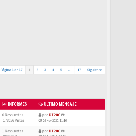
Página
1
de
17
1
2
3
4
5
…
17
Siguiente
INFORMES
ÚLTIMO MENSAJE
0 Respuestas
por
DT20C
173056 Vistas
24 Nov 2020, 11:16
1 Respuestas
por
DT20C