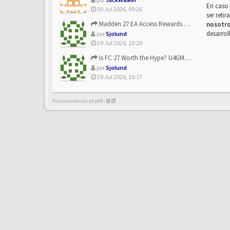
En caso 
30 Jul 2026, 09:26
ser reti
Madden 27 EA Access Rewards Explained | U4GM Early Game Surv...
nosotr
desarrol
por
Sjolund
29 Jul 2026, 10:20
Is FC 27 Worth the Hype? U4GM Breaks Down Every Major Reveal
por
Sjolund
29 Jul 2026, 10:17
Funcionando con phpBB -