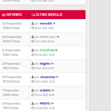
202936 Vistas
30 Jul 2018, 22:18
INFORMES
ÚLTIMO MENSAJE
215 Respuestas
por
movidik
202834 Vistas
28 Dic 2018, 19:41
116 Respuestas
por
Adrián saxo
163197 Vistas
15 Dic 2017, 00:10
31 Respuestas
por
CitroFran
70002 Vistas
04 Feb 2015, 19:50
20 Respuestas
por
Angelo
39513 Vistas
29 Dic 2014, 16:59
199 Respuestas
por
Jesuscony
187154 Vistas
14 Oct 2022, 10:22
7 Respuestas
por
nickelo
19443 Vistas
05 Jun 2022, 10:04
53 Respuestas
por
PAKIYO
79973 Vistas
22 Feb 2022, 21:56