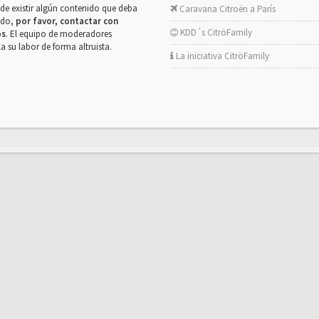
de existir algún contenido que deba
Caravana Citroën a París
rado,
por favor, contactar con
KDD´s CitröFamily
os
. El equipo de moderadores
la su labor de forma altruista.
La iniciativa CitröFamily