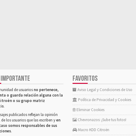
 IMPORTANTE
FAVORITOS
munidad de usuarios
no pertenece,
Aviso Legal y Condiciones de Uso
nta o guarda relación alguna con la
Política de Privacidad y Cookies
itroën o su grupo matriz
tis
.
Eliminar Cookies
ajes publicados reflejan la opinión
Chevronazos: ¡Sube tus fotos!
 de los usuarios que las escriben y
en
caso somos responsables de sus
Macro KDD Citroën
ciones
.