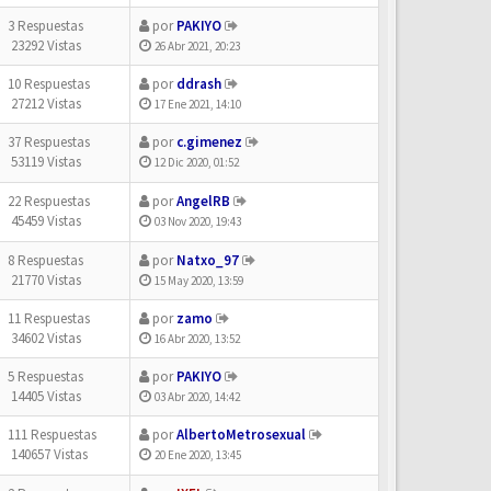
3 Respuestas
por
PAKIYO
23292 Vistas
26 Abr 2021, 20:23
10 Respuestas
por
ddrash
27212 Vistas
17 Ene 2021, 14:10
37 Respuestas
por
c.gimenez
53119 Vistas
12 Dic 2020, 01:52
22 Respuestas
por
AngelRB
45459 Vistas
03 Nov 2020, 19:43
8 Respuestas
por
Natxo_97
21770 Vistas
15 May 2020, 13:59
11 Respuestas
por
zamo
34602 Vistas
16 Abr 2020, 13:52
5 Respuestas
por
PAKIYO
14405 Vistas
03 Abr 2020, 14:42
111 Respuestas
por
AlbertoMetrosexual
140657 Vistas
20 Ene 2020, 13:45