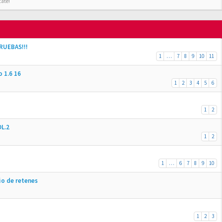
tate!
RUEBAS!!!
1
…
7
8
9
10
11
o 1.6 16
1
2
3
4
5
6
1
2
OL.2
1
2
1
…
6
7
8
9
10
io de retenes
1
2
3