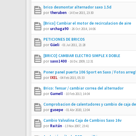
brico desmontar alternador saxo 1.5d
por
theruben
-
14 Ene 2015, 23:30
[Brico] Cambiar el motor de recirculacion de aire
por
urchaga90
-
26 Oct 2014, 14:06
PETICIONES DE BRICOS
por
Güeli
-
01 Jul 2011, 21:28
[BRICO] CAMBIAR ELECTRO SIMPLE X DOBLE
por
saxo1400
-
16 Dic 2009, 12:31
Poner panel puerta 106 Sport en Saxo / Fotos arreg
por
IXEL
-
04 Feb 2015, 05:33
Brico: Tensar / cambiar correa del alternador
por
Gamell
-
10 Feb 2013, 14:04
Comprobacion de calentadores y cambio de caja de
por
gusepe
-
01 Abr 2020, 12:04
Cambio Valvulina Caja de Cambios Saxo 16v
por
Raitán
-
13 Nov 2007, 23:41