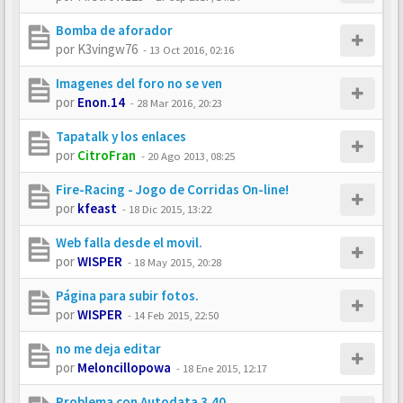
Bomba de aforador
por
K3vingw76
-
13 Oct 2016, 02:16
Imagenes del foro no se ven
por
Enon.14
-
28 Mar 2016, 20:23
Tapatalk y los enlaces
por
CitroFran
-
20 Ago 2013, 08:25
Fire-Racing - Jogo de Corridas On-line!
por
kfeast
-
18 Dic 2015, 13:22
Web falla desde el movil.
por
WISPER
-
18 May 2015, 20:28
Página para subir fotos.
por
WISPER
-
14 Feb 2015, 22:50
no me deja editar
por
Meloncillopowa
-
18 Ene 2015, 12:17
Problema con Autodata 3.40