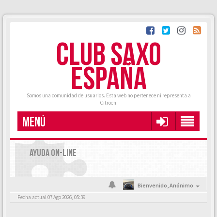
CLUB SAXO
ESPAÑA
Somos una comunidad de usuarios. Esta web no pertenece ni representa a
Citroën.
MENÚ
AYUDA ON-LINE
Bienvenido,
Anónimo
Fecha actual 07 Ago 2026, 05:39