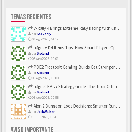
TEMAS RECIENTES
V-Rally 4 Brings Extreme Rally Racing With Challenging Track...
por
Kaevorlly
07 Ago 2026, 04:12
u4gm + D4 Items Tips: How Smart Players Optimize Gear, Build...
por
Sjolund
06 Ago 2026, 10:01
POE2 Frostbolt Gemling Builds Get Stronger With u4gm’s Ice C...
por
Sjolund
06 Ago 2026, 10:00
u4gm CFB 27 Strategy Guide: The Toxic Offensive Scheme Your ...
por
Sjolund
06 Ago 2026, 09:58
Aion 2 Dungeon Loot Decisions: Smarter Runs With U4N
por
JackWalker
30 Jul 2026, 10:41
AVISO IMPORTANTE