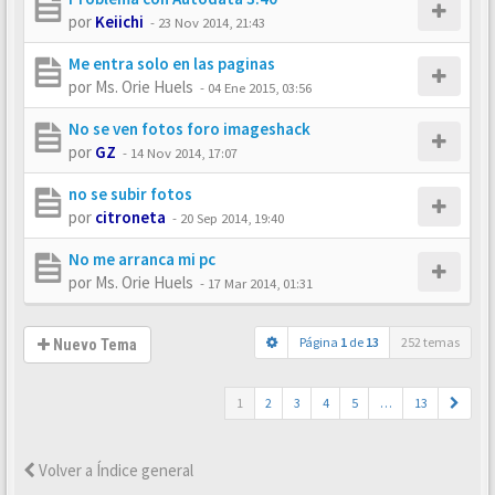
por
Keiichi
-
23 Nov 2014, 21:43
Me entra solo en las paginas
por
Ms. Orie Huels
-
04 Ene 2015, 03:56
No se ven fotos foro imageshack
por
GZ
-
14 Nov 2014, 17:07
no se subir fotos
por
citroneta
-
20 Sep 2014, 19:40
No me arranca mi pc
por
Ms. Orie Huels
-
17 Mar 2014, 01:31
Página
1
de
13
252 temas
Nuevo Tema
1
2
3
4
5
…
13
Volver a Índice general