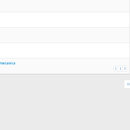
 mecanica
1
2
3
O