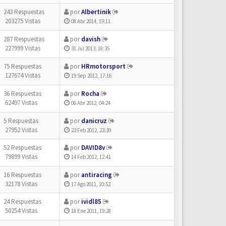
243 Respuestas
por
Albertinik
203275 Vistas
08 Abr 2014, 19:11
287 Respuestas
por
davish
227999 Vistas
31 Jul 2013, 18:35
75 Respuestas
por
HRmotorsport
127674 Vistas
19 Sep 2012, 17:16
36 Respuestas
por
Rocha
62497 Vistas
06 Abr 2012, 04:24
5 Respuestas
por
danicruz
27952 Vistas
23 Feb 2012, 23:39
52 Respuestas
por
DAVID8v
79899 Vistas
14 Feb 2012, 12:41
16 Respuestas
por
antiracing
32178 Vistas
17 Ago 2011, 10:52
24 Respuestas
por
ividl85
50254 Vistas
18 Ene 2011, 19:28