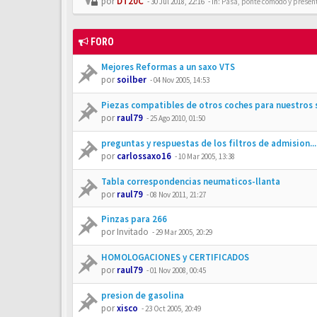
por
DT20C
-
30 Jul 2018, 22:16
- In:
Pasa, ponte cómodo y presén
FORO
Mejores Reformas a un saxo VTS
por
soilber
-
04 Nov 2005, 14:53
Piezas compatibles de otros coches para nuestros 
por
raul79
-
25 Ago 2010, 01:50
preguntas y respuestas de los filtros de admision...
por
carlossaxo16
-
10 Mar 2005, 13:38
Tabla correspondencias neumaticos-llanta
por
raul79
-
08 Nov 2011, 21:27
Pinzas para 266
por
Invitado
-
29 Mar 2005, 20:29
HOMOLOGACIONES y CERTIFICADOS
por
raul79
-
01 Nov 2008, 00:45
presion de gasolina
por
xisco
-
23 Oct 2005, 20:49