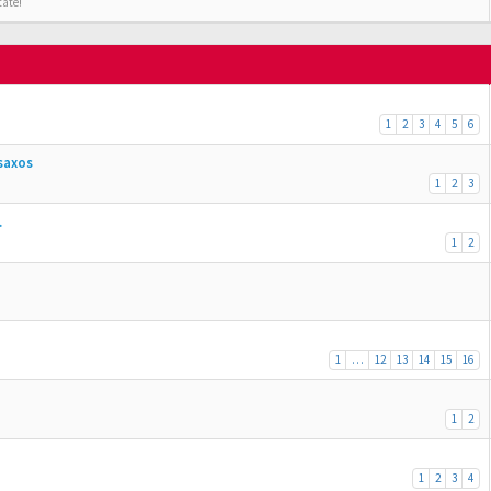
tate!
1
2
3
4
5
6
saxos
1
2
3
.
1
2
1
…
12
13
14
15
16
1
2
1
2
3
4