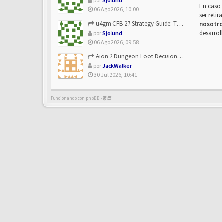
por
Sjolund
En caso 
06 Ago 2026, 10:00
ser reti
u4gm CFB 27 Strategy Guide: The Toxic Offensive Scheme Your ...
nosotr
desarrol
por
Sjolund
06 Ago 2026, 09:58
Aion 2 Dungeon Loot Decisions: Smarter Runs With U4N
por
JackWalker
30 Jul 2026, 10:41
Funcionando con phpBB -