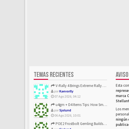
TEMAS RECIENTES
AVISO
Esta co
V-Rally 4 Brings Extreme Rally Racing With Challenging Track...
represe
por
Kaevorlly
marca C
07 Ago 2026, 04:12
Stellan
u4gm + D4 Items Tips: How Smart Players Optimize Gear, Build...
Los mens
por
Sjolund
personal
06 Ago 2026, 10:01
ningún 
POE2 Frostbolt Gemling Builds Get Stronger With u4gm’s Ice C...
publica