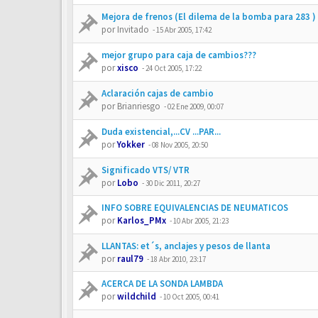
Mejora de frenos (El dilema de la bomba para 283 )
por
Invitado
-
15 Abr 2005, 17:42
mejor grupo para caja de cambios???
por
xisco
-
24 Oct 2005, 17:22
Aclaración cajas de cambio
por
Brianriesgo
-
02 Ene 2009, 00:07
Duda existencial,...CV ...PAR...
por
Yokker
-
08 Nov 2005, 20:50
Significado VTS/ VTR
por
Lobo
-
30 Dic 2011, 20:27
INFO SOBRE EQUIVALENCIAS DE NEUMATICOS
por
Karlos_PMx
-
10 Abr 2005, 21:23
LLANTAS: et´s, anclajes y pesos de llanta
por
raul79
-
18 Abr 2010, 23:17
ACERCA DE LA SONDA LAMBDA
por
wildchild
-
10 Oct 2005, 00:41