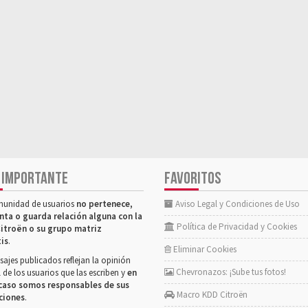
 IMPORTANTE
FAVORITOS
munidad de usuarios
no pertenece,
Aviso Legal y Condiciones de Uso
nta o guarda relación alguna con la
Política de Privacidad y Cookies
itroën o su grupo matriz
tis
.
Eliminar Cookies
ajes publicados reflejan la opinión
Chevronazos: ¡Sube tus fotos!
 de los usuarios que las escriben y
en
caso somos responsables de sus
Macro KDD Citroën
ciones
.