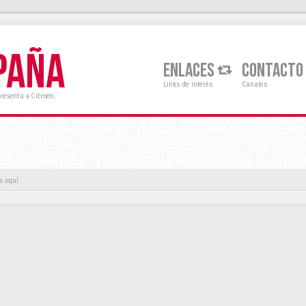
PAÑA
ENLACES
CONTACTO
Links de interés
Canales
resenta a Citroën.
a aquí