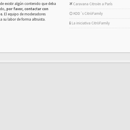
de existir algún contenido que deba
Caravana Citroën a París
rado,
por favor, contactar con
KDD´s CitröFamily
os
. El equipo de moderadores
la su labor de forma altruista.
La iniciativa CitröFamily