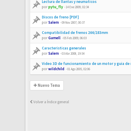
Lectura de llantas y neumaticos
por
pytu_fly
-
14 Ene 2009, 02:34
Discos de freno [PDF]
por
Salem
-
09 Nov 2007, 00:37
Compatibilidad de frenos 266/283mm
por
Gamell
-
05 Feb 2009, 06:03
Caracteristicas generales
por
Salem
-
03 Abr 2008, 19:54
Video 3D de funcionamiento de un motor y guia de
por
wildchild
-
01 Ago 2005, 02:06
Nuevo Tema
Volver a Índice general