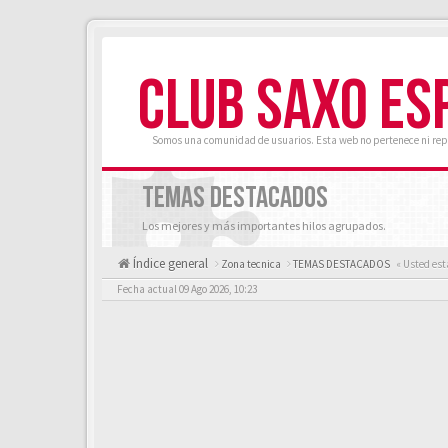
CLUB SAXO ES
Somos una comunidad de usuarios. Esta web no pertenece ni rep
TEMAS DESTACADOS
Los mejores y más importantes hilos agrupados.
Índice general
Zona tecnica
TEMAS DESTACADOS
« Usted est
Fecha actual 09 Ago 2026, 10:23