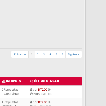
119 temas
1
2
3
4
5
6
Siguiente
INFORMES
ÚLTIMO MENSAJE
0 Respuestas
por
DT20C
173151 Vistas
24 Nov 2020, 11:16
1 Respuestas
por
DT20C