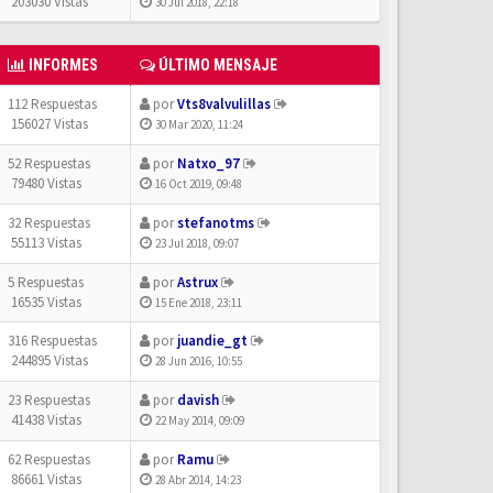
203030 Vistas
30 Jul 2018, 22:18
INFORMES
ÚLTIMO MENSAJE
112 Respuestas
por
Vts8valvulillas
156027 Vistas
30 Mar 2020, 11:24
52 Respuestas
por
Natxo_97
79480 Vistas
16 Oct 2019, 09:48
32 Respuestas
por
stefanotms
55113 Vistas
23 Jul 2018, 09:07
5 Respuestas
por
Astrux
16535 Vistas
15 Ene 2018, 23:11
316 Respuestas
por
juandie_gt
244895 Vistas
28 Jun 2016, 10:55
23 Respuestas
por
davish
41438 Vistas
22 May 2014, 09:09
62 Respuestas
por
Ramu
86661 Vistas
28 Abr 2014, 14:23