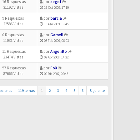
16 Respuestas
por
aegof
31192 Vistas
16 Oct 2009, 17:10
9 Respuestas
por
barcia
22586 Vistas
13 Ago 2009, 19:45
0 Respuestas
por
Gamell
11031 Vistas
05 Feb 2009, 06:03
11 Respuestas
por
Angelillo
23474 Vistas
07 Abr 2008, 14:22
57 Respuestas
por
FoX
87666 Vistas
09 Dic 2007, 02:45
pciones
119 temas
1
2
3
4
5
6
Siguiente