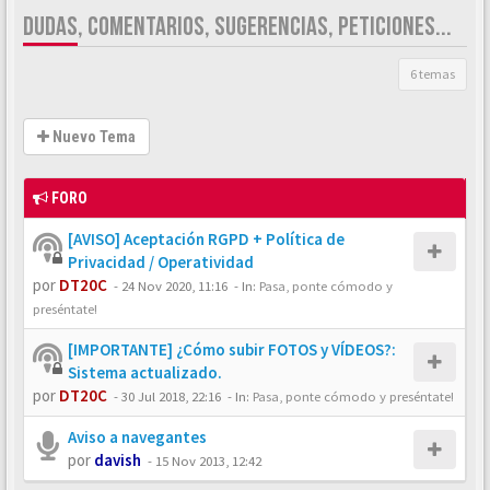
DUDAS, COMENTARIOS, SUGERENCIAS, PETICIONES...
6 temas
Nuevo Tema
FORO
[AVISO] Aceptación RGPD + Política de
Privacidad / Operatividad
por
DT20C
-
24 Nov 2020, 11:16
- In:
Pasa, ponte cómodo y
preséntate!
[IMPORTANTE] ¿Cómo subir FOTOS y VÍDEOS?:
Sistema actualizado.
por
DT20C
-
30 Jul 2018, 22:16
- In:
Pasa, ponte cómodo y preséntate!
Aviso a navegantes
por
davish
-
15 Nov 2013, 12:42