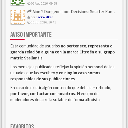
06 Ago 2026, 09:58
Aion 2 Dungeon Loot Decisions: Smarter Runs With U4N
por
JackWalker
30 Jul 2026, 10:41
AVISO IMPORTANTE
Esta comunidad de usuarios
no pertenece, representa o
guarda relación alguna con la marca Citroën o su grupo
matriz Stellantis
.
Los mensajes publicados reflejan la opinión personal de los
usuarios que las escriben y
en ningún caso somos
responsables de sus publicaciones
.
En caso de existir algún contenido que deba ser retirado,
por favor, contactar con nosotros
. El equipo de
moderadores desarrolla su labor de forma altruista.
FAVORITOS