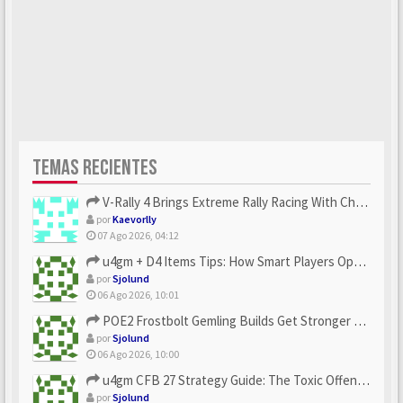
TEMAS RECIENTES
V-Rally 4 Brings Extreme Rally Racing With Challenging Track...
por
Kaevorlly
07 Ago 2026, 04:12
u4gm + D4 Items Tips: How Smart Players Optimize Gear, Build...
por
Sjolund
06 Ago 2026, 10:01
POE2 Frostbolt Gemling Builds Get Stronger With u4gm’s Ice C...
por
Sjolund
06 Ago 2026, 10:00
u4gm CFB 27 Strategy Guide: The Toxic Offensive Scheme Your ...
por
Sjolund