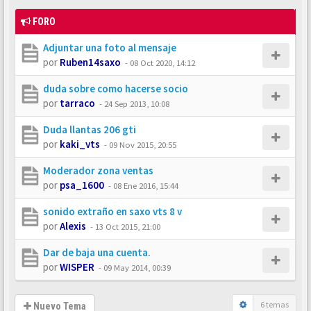
FORO
Adjuntar una foto al mensaje
por
Ruben14saxo
-
08 Oct 2020, 14:12
duda sobre como hacerse socio
por
tarraco
-
24 Sep 2013, 10:08
Duda llantas 206 gti
por
kaki_vts
-
09 Nov 2015, 20:55
Moderador zona ventas
por
psa_1600
-
08 Ene 2016, 15:44
sonido extraño en saxo vts 8 v
por
Alexis
-
13 Oct 2015, 21:00
Dar de baja una cuenta.
por
WISPER
-
09 May 2014, 00:39
6 temas
Nuevo Tema