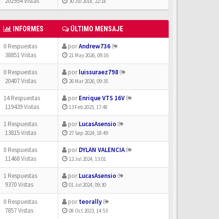
202954 Vistas
30 Jul 2018, 22:18
INFORMES
ÚLTIMO MENSAJE
0 Respuestas
por
Andrew736
38851 Vistas
21 May 2026, 09:16
0 Respuestas
por
luissuraez798
20407 Vistas
26 Mar 2026, 09:35
14 Respuestas
por
Enrique VTS 16V
119439 Vistas
13 Feb 2025, 17:48
1 Respuestas
por
LucasAsensio
13815 Vistas
27 Sep 2024, 18:49
0 Respuestas
por
DYLAN VALENCIA
11468 Vistas
12 Jul 2024, 13:01
1 Respuestas
por
LucasAsensio
9370 Vistas
01 Jul 2024, 09:30
0 Respuestas
por
teorally
7857 Vistas
08 Oct 2023, 14:53