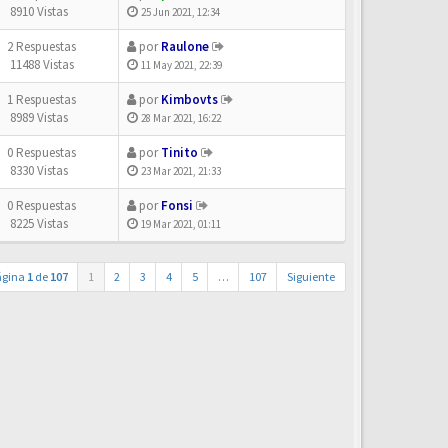
8910 Vistas
25 Jun 2021, 12:34
2 Respuestas
por
Raulone
11488 Vistas
11 May 2021, 22:39
1 Respuestas
por
Kimbovts
8989 Vistas
28 Mar 2021, 16:22
0 Respuestas
por
Tinito
8330 Vistas
23 Mar 2021, 21:33
0 Respuestas
por
Fonsi
8225 Vistas
19 Mar 2021, 01:11
ágina
1
de
107
1
2
3
4
5
…
107
Siguiente