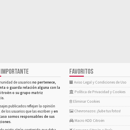
 IMPORTANTE
FAVORITOS
munidad de usuarios
no pertenece,
Aviso Legal y Condiciones de Uso
nta o guarda relación alguna con la
Política de Privacidad y Cookies
itroën o su grupo matriz
tis
.
Eliminar Cookies
ajes publicados reflejan la opinión
Chevronazos: ¡Sube tus fotos!
 de los usuarios que las escriben y
en
caso somos responsables de sus
Macro KDD Citroën
ciones
.
de existir algún contenido que deba