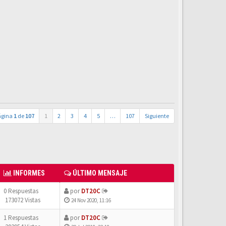
ágina
1
de
107
1
2
3
4
5
…
107
Siguiente
INFORMES
ÚLTIMO MENSAJE
0 Respuestas
por
DT20C
173072 Vistas
24 Nov 2020, 11:16
1 Respuestas
por
DT20C