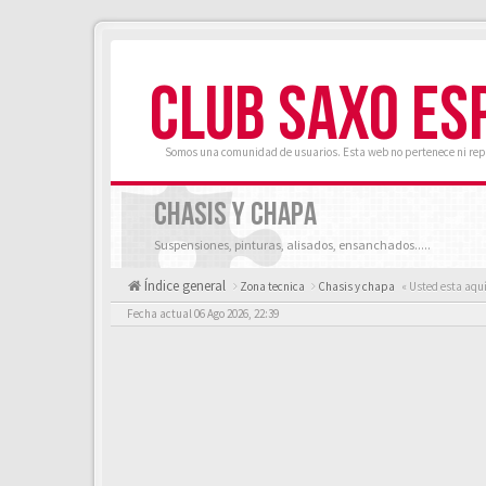
CLUB SAXO ES
Somos una comunidad de usuarios. Esta web no pertenece ni rep
CHASIS Y CHAPA
Suspensiones, pinturas, alisados, ensanchados.....
Índice general
Zona tecnica
Chasis y chapa
« Usted esta aqu
Fecha actual 06 Ago 2026, 22:39