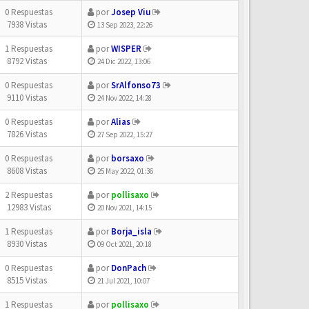
0 Respuestas
por
Josep Viu
7938 Vistas
13 Sep 2023, 22:26
1 Respuestas
por
WISPER
8792 Vistas
24 Dic 2022, 13:06
0 Respuestas
por
SrAlfonso73
9110 Vistas
24 Nov 2022, 14:28
0 Respuestas
por
Alias
7826 Vistas
27 Sep 2022, 15:27
0 Respuestas
por
borsaxo
8608 Vistas
25 May 2022, 01:36
2 Respuestas
por
pollisaxo
12983 Vistas
20 Nov 2021, 14:15
1 Respuestas
por
Borja_isla
8930 Vistas
09 Oct 2021, 20:18
0 Respuestas
por
DonPach
8515 Vistas
21 Jul 2021, 10:07
1 Respuestas
por
pollisaxo