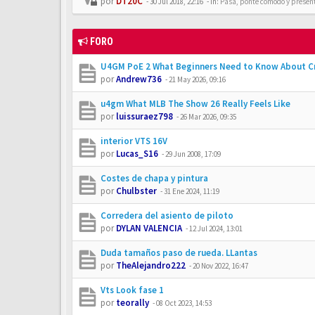
por
DT20C
-
30 Jul 2018, 22:16
- In:
Pasa, ponte cómodo y presén
FORO
U4GM PoE 2 What Beginners Need to Know About Cr
por
Andrew736
-
21 May 2026, 09:16
u4gm What MLB The Show 26 Really Feels Like
por
luissuraez798
-
26 Mar 2026, 09:35
interior VTS 16V
por
Lucas_S16
-
29 Jun 2008, 17:09
Costes de chapa y pintura
por
Chulbster
-
31 Ene 2024, 11:19
Corredera del asiento de piloto
por
DYLAN VALENCIA
-
12 Jul 2024, 13:01
Duda tamaños paso de rueda. LLantas
por
TheAlejandro222
-
20 Nov 2022, 16:47
Vts Look fase 1
por
teorally
-
08 Oct 2023, 14:53