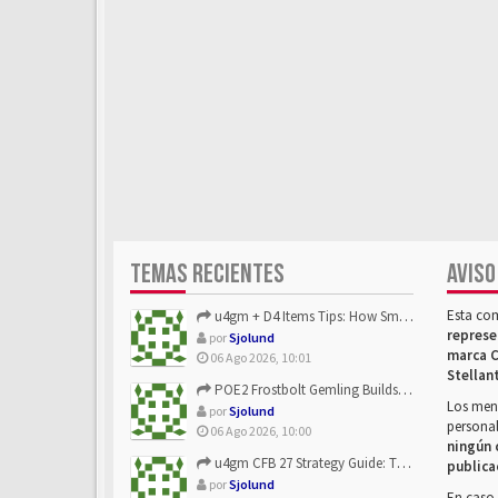
TEMAS RECIENTES
AVISO
Esta co
u4gm + D4 Items Tips: How Smart Players Optimize Gear, Build...
represe
por
Sjolund
marca C
06 Ago 2026, 10:01
Stellan
POE2 Frostbolt Gemling Builds Get Stronger With u4gm’s Ice C...
Los mens
por
Sjolund
personal
06 Ago 2026, 10:00
ningún 
u4gm CFB 27 Strategy Guide: The Toxic Offensive Scheme Your ...
publica
por
Sjolund
En caso 