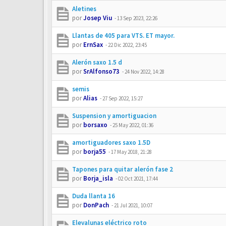
Aletines
por
Josep Viu
-
13 Sep 2023, 22:26
Llantas de 405 para VTS. ET mayor.
por
ErnSax
-
22 Dic 2022, 23:45
Alerón saxo 1.5 d
por
SrAlfonso73
-
24 Nov 2022, 14:28
semis
por
Alias
-
27 Sep 2022, 15:27
Suspension y amortiguacion
por
borsaxo
-
25 May 2022, 01:36
amortiguadores saxo 1.5D
por
borja55
-
17 May 2018, 21:28
Tapones para quitar alerón fase 2
por
Borja_isla
-
02 Oct 2021, 17:44
Duda llanta 16
por
DonPach
-
21 Jul 2021, 10:07
Elevalunas eléctrico roto