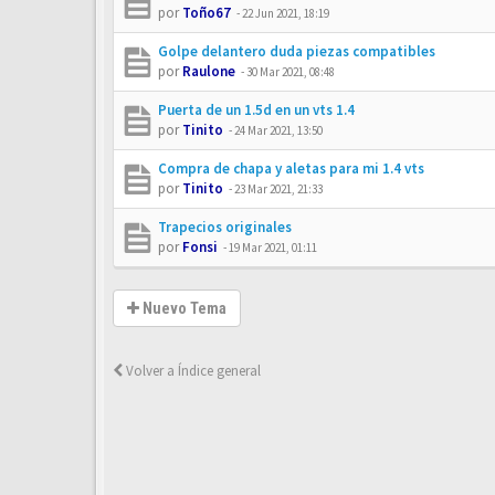
por
Toño67
-
22 Jun 2021, 18:19
Golpe delantero duda piezas compatibles
por
Raulone
-
30 Mar 2021, 08:48
Puerta de un 1.5d en un vts 1.4
por
Tinito
-
24 Mar 2021, 13:50
Compra de chapa y aletas para mi 1.4 vts
por
Tinito
-
23 Mar 2021, 21:33
Trapecios originales
por
Fonsi
-
19 Mar 2021, 01:11
Nuevo Tema
Volver a Índice general