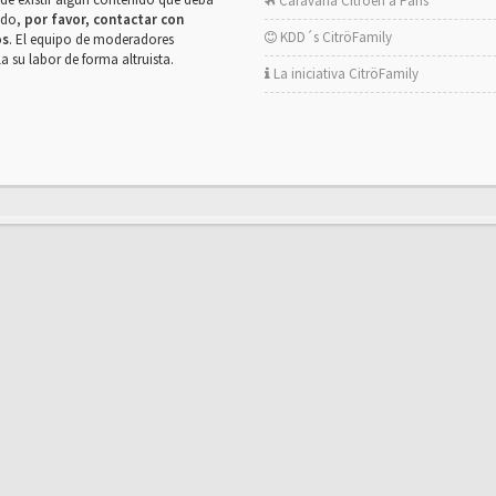
Caravana Citroën a París
rado,
por favor, contactar con
KDD´s CitröFamily
os
. El equipo de moderadores
la su labor de forma altruista.
La iniciativa CitröFamily