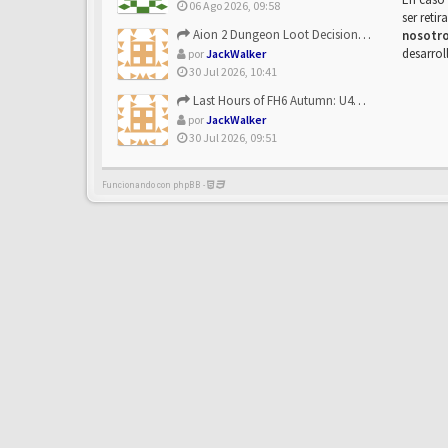
06 Ago 2026, 09:58
ser reti
Aion 2 Dungeon Loot Decisions: Smarter Runs With U4N
nosotr
desarrol
por
JackWalker
30 Jul 2026, 10:41
Last Hours of FH6 Autumn: U4N and the Best Rewards to Grab
por
JackWalker
30 Jul 2026, 09:51
Funcionando con phpBB -