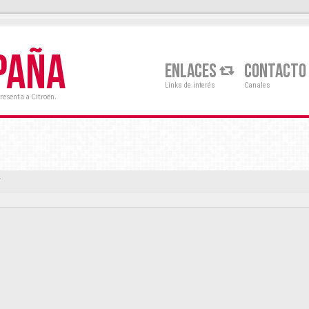
PAÑA
ENLACES
CONTACTO
Links de interés
Canales
resenta a Citroën.
í