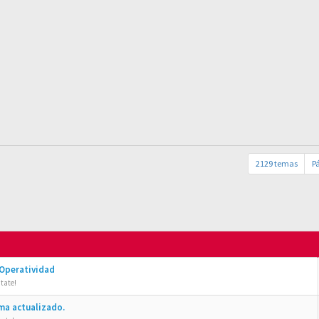
2129 temas
P
 Operatividad
tate!
ma actualizado.