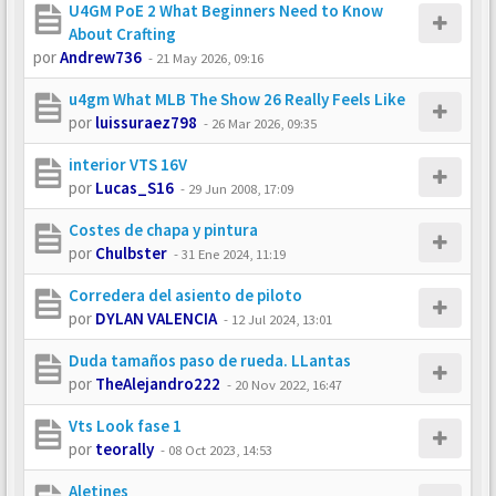
U4GM PoE 2 What Beginners Need to Know
About Crafting
por
Andrew736
-
21 May 2026, 09:16
u4gm What MLB The Show 26 Really Feels Like
por
luissuraez798
-
26 Mar 2026, 09:35
interior VTS 16V
por
Lucas_S16
-
29 Jun 2008, 17:09
Costes de chapa y pintura
por
Chulbster
-
31 Ene 2024, 11:19
Corredera del asiento de piloto
por
DYLAN VALENCIA
-
12 Jul 2024, 13:01
Duda tamaños paso de rueda. LLantas
por
TheAlejandro222
-
20 Nov 2022, 16:47
Vts Look fase 1
por
teorally
-
08 Oct 2023, 14:53
Aletines