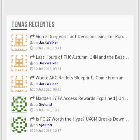
TEMAS RECIENTES
Aion 2 Dungeon Loot Decisions: Smarter Runs With U4N
por
JackWalker
30 Jul 2026, 10:41
Last Hours of FH6 Autumn: U4N and the Best Rewards to Grab
por
JackWalker
30 Jul 2026, 09:51
Where ARC Raiders Blueprints Come From and How U4N Can Help
por
JackWalker
30 Jul 2026, 09:26
Madden 27 EA Access Rewards Explained | U4GM Early Game Surv...
por
Sjolund
29 Jul 2026, 10:20
Is FC 27 Worth the Hype? U4GM Breaks Down Every Major Reveal
por
Sjolund
29 Jul 2026, 10:17