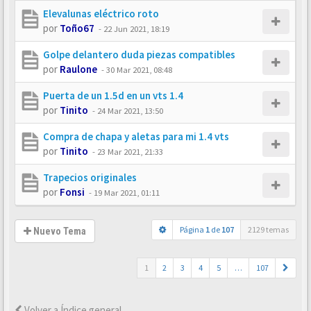
Elevalunas eléctrico roto
por
Toño67
-
22 Jun 2021, 18:19
Golpe delantero duda piezas compatibles
por
Raulone
-
30 Mar 2021, 08:48
Puerta de un 1.5d en un vts 1.4
por
Tinito
-
24 Mar 2021, 13:50
Compra de chapa y aletas para mi 1.4 vts
por
Tinito
-
23 Mar 2021, 21:33
Trapecios originales
por
Fonsi
-
19 Mar 2021, 01:11
Página
1
de
107
2129 temas
Nuevo Tema
1
2
3
4
5
…
107
Volver a Índice general