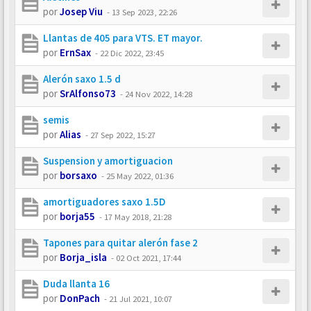
por
Josep Viu
-
13 Sep 2023, 22:26
Llantas de 405 para VTS. ET mayor.
por
ErnSax
-
22 Dic 2022, 23:45
Alerón saxo 1.5 d
por
SrAlfonso73
-
24 Nov 2022, 14:28
semis
por
Alias
-
27 Sep 2022, 15:27
Suspension y amortiguacion
por
borsaxo
-
25 May 2022, 01:36
amortiguadores saxo 1.5D
por
borja55
-
17 May 2018, 21:28
Tapones para quitar alerón fase 2
por
Borja_isla
-
02 Oct 2021, 17:44
Duda llanta 16
por
DonPach
-
21 Jul 2021, 10:07