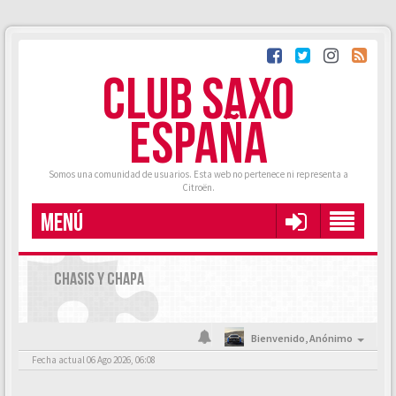
CLUB SAXO
ESPAÑA
Somos una comunidad de usuarios. Esta web no pertenece ni representa a
Citroën.
MENÚ
CHASIS Y CHAPA
Bienvenido,
Anónimo
Fecha actual 06 Ago 2026, 06:08