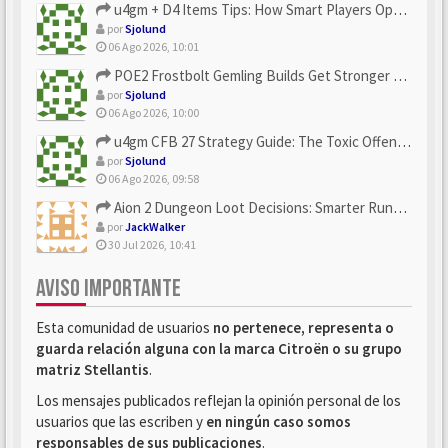
u4gm + D4 Items Tips: How Smart Players Optimize Gear, Build...
por
Sjolund
06 Ago 2026, 10:01
POE2 Frostbolt Gemling Builds Get Stronger With u4gm’s Ice C...
por
Sjolund
06 Ago 2026, 10:00
u4gm CFB 27 Strategy Guide: The Toxic Offensive Scheme Your ...
por
Sjolund
06 Ago 2026, 09:58
Aion 2 Dungeon Loot Decisions: Smarter Runs With U4N
por
JackWalker
30 Jul 2026, 10:41
AVISO IMPORTANTE
Esta comunidad de usuarios
no pertenece, representa o
guarda relación alguna con la marca Citroën o su grupo
matriz Stellantis
.
Los mensajes publicados reflejan la opinión personal de los
usuarios que las escriben y
en ningún caso somos
responsables de sus publicaciones
.