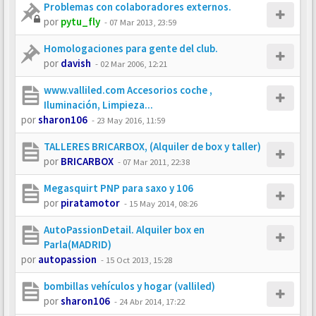
Problemas con colaboradores externos.
por
pytu_fly
-
07 Mar 2013, 23:59
Homologaciones para gente del club.
por
davish
-
02 Mar 2006, 12:21
www.valliled.com Accesorios coche ,
Iluminación, Limpieza...
por
sharon106
-
23 May 2016, 11:59
TALLERES BRICARBOX, (Alquiler de box y taller)
por
BRICARBOX
-
07 Mar 2011, 22:38
Megasquirt PNP para saxo y 106
por
piratamotor
-
15 May 2014, 08:26
AutoPassionDetail. Alquiler box en
Parla(MADRID)
por
autopassion
-
15 Oct 2013, 15:28
bombillas vehículos y hogar (valliled)
por
sharon106
-
24 Abr 2014, 17:22