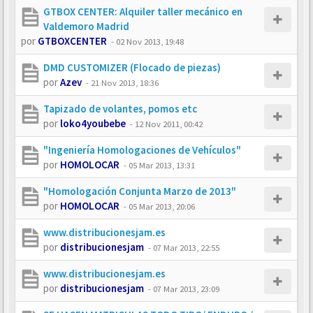
GTBOX CENTER: Alquiler taller mecánico en
Valdemoro Madrid
por
GTBOXCENTER
-
02 Nov 2013, 19:48
DMD CUSTOMIZER (Flocado de piezas)
por
Azev
-
21 Nov 2013, 18:36
Tapizado de volantes, pomos etc
por
loko4youbebe
-
12 Nov 2011, 00:42
"Ingeniería Homologaciones de Vehículos"
por
HOMOLOCAR
-
05 Mar 2013, 13:31
"Homologación Conjunta Marzo de 2013"
por
HOMOLOCAR
-
05 Mar 2013, 20:06
www.distribucionesjam.es
por
distribucionesjam
-
07 Mar 2013, 22:55
www.distribucionesjam.es
por
distribucionesjam
-
07 Mar 2013, 23:09