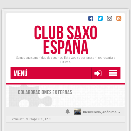
CLUB SAXO
ESPAÑA
Somos una comunidad de usuarios. Esta web no pertenece ni representa a
Citroën.
MENÚ
COLABORACIONES EXTERNAS
Bienvenido,
Anónimo
Fecha actual 09 Ago 2026, 12:38