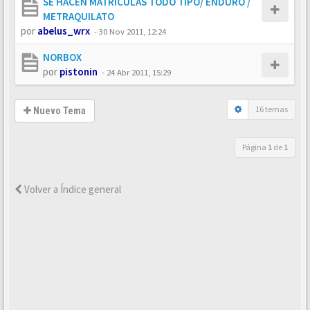
SE HACEN MATRICULAS TODO TIPO/ ENDURO /
METRAQUILATO
por
abelus_wrx
-
30 Nov 2011, 12:24
NORBOX
por
pistonin
-
24 Abr 2011, 15:29
16 temas
Nuevo Tema
Página
1
de
1
Volver a Índice general