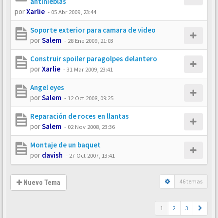
antinieblas
por
Xarlie
-
05 Abr 2009, 23:44
Soporte exterior para camara de video
por
Salem
-
28 Ene 2009, 21:03
Construir spoiler paragolpes delantero
por
Xarlie
-
31 Mar 2009, 23:41
Angel eyes
por
Salem
-
12 Oct 2008, 09:25
Reparación de roces en llantas
por
Salem
-
02 Nov 2008, 23:36
Montaje de un baquet
por
davish
-
27 Oct 2007, 13:41
46 temas
Nuevo Tema
1
2
3