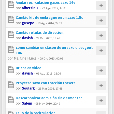
Anular recirculacion gases saxo 16v
por
Albertinik
-
22 Ago 2012, 17:03
Cambio kit de embrague en un saxo 1.5d
por
gusepe
-
19 Ago 2014, 22:13
Cambio rotulas de direccion.
por
davish
-
27 Oct 2007, 13:49
como cambiar un claxon de un saxo o peugeot
106
por
Ms. Orie Huels
-
29 Dic 2013, 00:05
Bricos en video
por
davish
-
06 Ago 2013, 16:06
Proyecto saxo con tracción trasera.
por
Soulark
-
26 Mar 2008, 17:48
Descarbonizar admisión sin desmontar
por
Salem
-
08 May 2010, 20:49
Fallo de la recirculacion