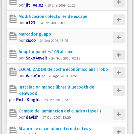
por
jit_velez
-
19 Ene 2009, 01:25
Modificacion colectores de escape
por
n123
-
14 Feb 2009, 18:10
Marcador guapo
por
xisco
-
24 Sep 2006, 13:25
Adaptar paneles 106 al saxo
por
Saxo4eveR
-
24 Nov 2010, 02:18
LOCALIZADOR de coche económico antirrobo
por
VaroCore
-
26 Ago 2010, 08:51
Instalación manos libres Bluetooth de
Kenwood
por
Richi Knight
-
28 Ene 2010, 20:55
Cambio de iluminacion del cuadro (fase II)
por
davish
-
27 Oct 2007, 13:29
Al abrir se enciendan intermitentes y