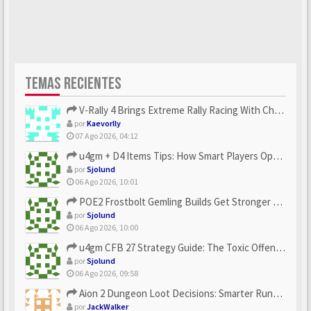
TEMAS RECIENTES
V-Rally 4 Brings Extreme Rally Racing With Challenging Track...
por
Kaevorlly
07 Ago 2026, 04:12
u4gm + D4 Items Tips: How Smart Players Optimize Gear, Build...
por
Sjolund
06 Ago 2026, 10:01
POE2 Frostbolt Gemling Builds Get Stronger With u4gm’s Ice C...
por
Sjolund
06 Ago 2026, 10:00
u4gm CFB 27 Strategy Guide: The Toxic Offensive Scheme Your ...
por
Sjolund
06 Ago 2026, 09:58
Aion 2 Dungeon Loot Decisions: Smarter Runs With U4N
por
JackWalker