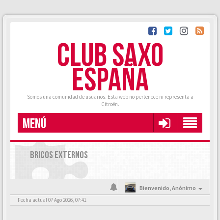
CLUB SAXO
ESPAÑA
Somos una comunidad de usuarios. Esta web no pertenece ni representa a
Citroën.
MENÚ
BRICOS EXTERNOS
Bienvenido,
Anónimo
Fecha actual 07 Ago 2026, 07:41