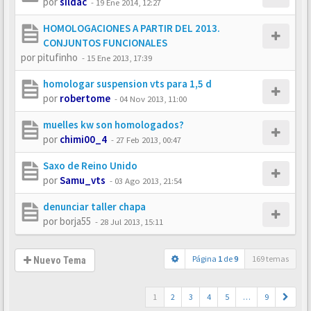
por
sildac
-
19 Ene 2014, 12:27
HOMOLOGACIONES A PARTIR DEL 2013.
CONJUNTOS FUNCIONALES
por
pitufinho
-
15 Ene 2013, 17:39
homologar suspension vts para 1,5 d
por
robertome
-
04 Nov 2013, 11:00
muelles kw son homologados?
por
chimi00_4
-
27 Feb 2013, 00:47
Saxo de Reino Unido
por
Samu_vts
-
03 Ago 2013, 21:54
denunciar taller chapa
por
borja55
-
28 Jul 2013, 15:11
Página
1
de
9
169 temas
Nuevo Tema
1
2
3
4
5
…
9