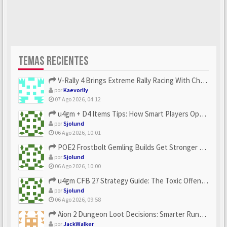
TEMAS RECIENTES
V-Rally 4 Brings Extreme Rally Racing With Challenging Track...
por
Kaevorlly
07 Ago 2026, 04:12
u4gm + D4 Items Tips: How Smart Players Optimize Gear, Build...
por
Sjolund
06 Ago 2026, 10:01
POE2 Frostbolt Gemling Builds Get Stronger With u4gm’s Ice C...
por
Sjolund
06 Ago 2026, 10:00
u4gm CFB 27 Strategy Guide: The Toxic Offensive Scheme Your ...
por
Sjolund
06 Ago 2026, 09:58
Aion 2 Dungeon Loot Decisions: Smarter Runs With U4N
por
JackWalker