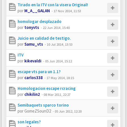
Tirado en la ITV con la visera Original!
por
M_A__GALAN
-
17 Nov 2014, 11:53
homologar desplazado
por
tonyvts
-
22 Jun 2014, 15:40
Juicio en calidad de testigo.
por
Samu_vts
-
10 Jul 2014, 13:53
ITV
por
kikevaldi
-
05 Jun 2014, 15:12
escape vts para un 1.1?
por
carlos338
-
17 May 2014, 18:15
Homologacion escape rcracing
por
chikilin2
-
08 Mar 2011, 22:27
Semibaquets sparco torino
por
GomeZSounD2
-
05 Jun 2012, 12:20
son legales?