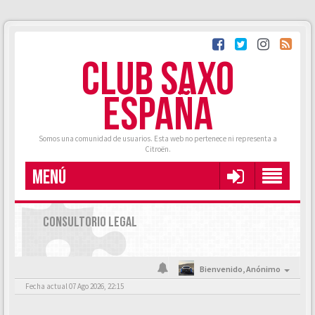
CLUB SAXO
ESPAÑA
Somos una comunidad de usuarios. Esta web no pertenece ni representa a
Citroën.
MENÚ
CONSULTORIO LEGAL
Bienvenido,
Anónimo
Fecha actual 07 Ago 2026, 22:15