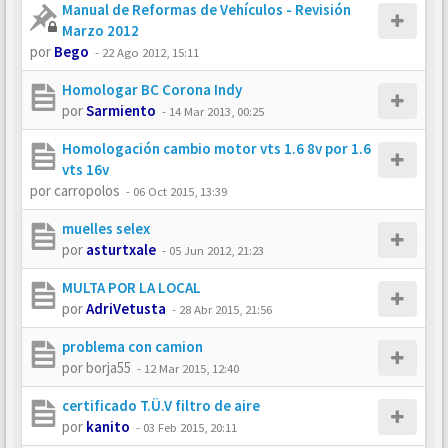
Manual de Reformas de Vehículos - Revisión
Marzo 2012
por
Bego
-
22 Ago 2012, 15:11
Homologar BC Corona Indy
por
Sarmiento
-
14 Mar 2013, 00:25
Homologación cambio motor vts 1.6 8v por 1.6
vts 16v
por
carropolos
-
06 Oct 2015, 13:39
muelles selex
por
asturtxale
-
05 Jun 2012, 21:23
MULTA POR LA LOCAL
por
AdriVetusta
-
28 Abr 2015, 21:56
problema con camion
por
borja55
-
12 Mar 2015, 12:40
certificado T.Ü.V filtro de aire
por
kanito
-
03 Feb 2015, 20:11