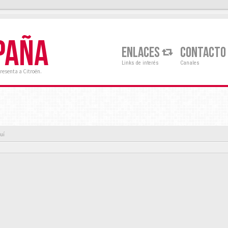
PAÑA
ENLACES
CONTACTO
Links de interés
Canales
resenta a Citroën.
uí