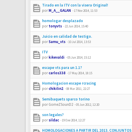
Tirado en la ITV con la visera Original!
por
M_A__GALAN
-
17 Nov 2014, 11:53
homologar desplazado
por
tonyvts
-
22 Jun 2014, 15:40
Juicio en calidad de testigo.
por
Samu_vts
-
10 Jul 2014, 13:53
ITV
por
kikevaldi
-
05 Jun 2014, 15:12
escape vts para un 1.1?
por
carlos338
-
17 May 2014, 18:15
Homologacion escape rcracing
por
chikilin2
-
08 Mar 2011, 22:27
Semibaquets sparco torino
por
GomeZSounD2
-
05 Jun 2012, 12:20
son legales?
por
sildac
-
19 Ene 2014, 12:27
HOMOLOGACIONES A PARTIR DEL 2013. CONJUNTOS