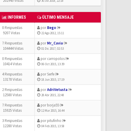
202945 Vistas
30 Jul 2018, 22:18
INFORMES
ÚLTIMO MENSAJE
0 Respuestas
por
Bego
9207 Vistas
22 Ago 2012, 15:11
7 Respuestas
por
Mr_Cavia
104444 Vistas
01 Dic 2017, 02:53
0 Respuestas
por
carropolos
10414 Vistas
06 Oct 2015, 13:39
4 Respuestas
por
Serfe
13178 Vistas
18 Jun 2015, 17:19
2 Respuestas
por
AdriVetusta
12580 Vistas
28 Abr 2015, 22:48
7 Respuestas
por
borja55
15925 Vistas
12 Mar 2015, 16:44
3 Respuestas
por
pitufinho
12280 Vistas
04 Feb 2015, 13:58