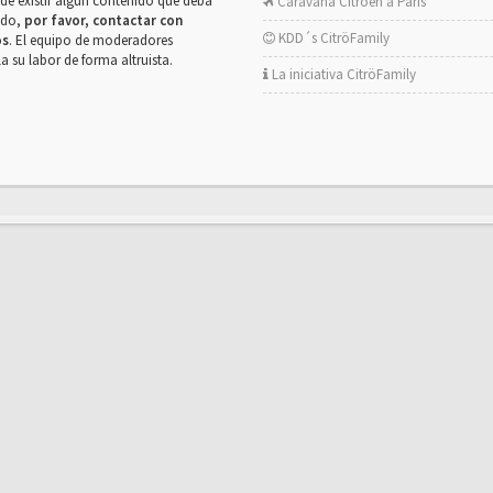
de existir algún contenido que deba
Caravana Citroën a París
rado,
por favor, contactar con
KDD´s CitröFamily
os
. El equipo de moderadores
la su labor de forma altruista.
La iniciativa CitröFamily