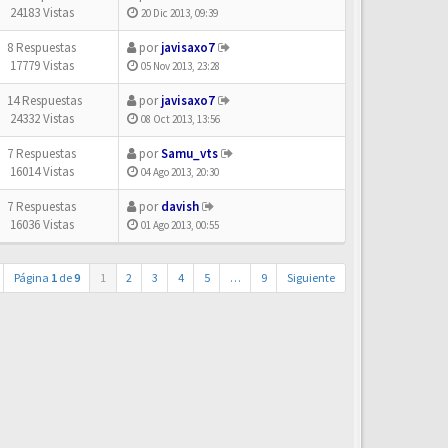
24183 Vistas
20 Dic 2013, 09:39
8 Respuestas
por
javisaxo7
17779 Vistas
05 Nov 2013, 23:28
14 Respuestas
por
javisaxo7
24332 Vistas
08 Oct 2013, 13:56
7 Respuestas
por
Samu_vts
16014 Vistas
04 Ago 2013, 20:30
7 Respuestas
por
davish
16036 Vistas
01 Ago 2013, 00:55
Página
1
de
9
1
2
3
4
5
…
9
Siguiente