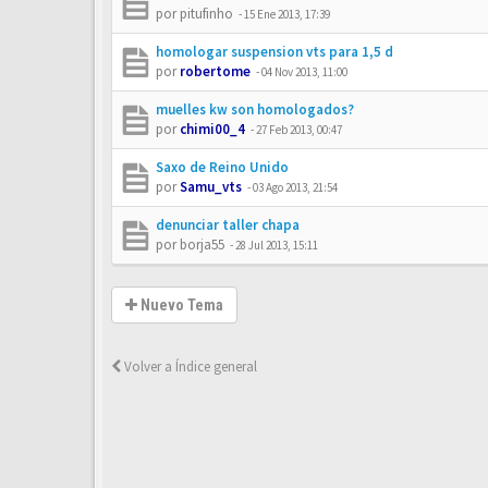
por
pitufinho
-
15 Ene 2013, 17:39
homologar suspension vts para 1,5 d
por
robertome
-
04 Nov 2013, 11:00
muelles kw son homologados?
por
chimi00_4
-
27 Feb 2013, 00:47
Saxo de Reino Unido
por
Samu_vts
-
03 Ago 2013, 21:54
denunciar taller chapa
por
borja55
-
28 Jul 2013, 15:11
Nuevo Tema
Volver a Índice general