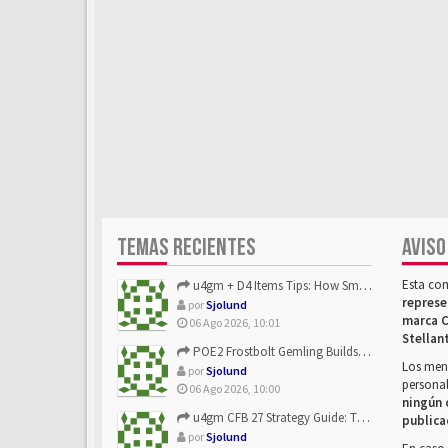
TEMAS RECIENTES
AVISO
Esta co
u4gm + D4 Items Tips: How Smart Players Optimize Gear, Build...
represe
por
Sjolund
marca C
06 Ago 2026, 10:01
Stellan
POE2 Frostbolt Gemling Builds Get Stronger With u4gm’s Ice C...
Los mens
por
Sjolund
personal
06 Ago 2026, 10:00
ningún 
u4gm CFB 27 Strategy Guide: The Toxic Offensive Scheme Your ...
publica
por
Sjolund