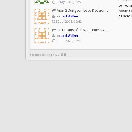
En caso 
06 Ago 2026, 09:58
ser reti
Aion 2 Dungeon Loot Decisions: Smarter Runs With U4N
nosotr
desarrol
por
JackWalker
30 Jul 2026, 10:41
Last Hours of FH6 Autumn: U4N and the Best Rewards to Grab
por
JackWalker
30 Jul 2026, 09:51
Funcionando con phpBB -