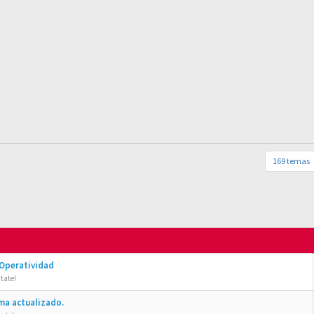
169 temas
 Operatividad
tate!
ma actualizado.