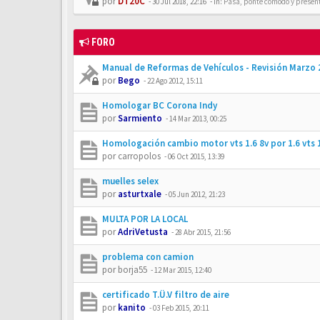
por
DT20C
-
30 Jul 2018, 22:16
- In:
Pasa, ponte cómodo y presén
FORO
Manual de Reformas de Vehículos - Revisión Marzo
por
Bego
-
22 Ago 2012, 15:11
Homologar BC Corona Indy
por
Sarmiento
-
14 Mar 2013, 00:25
Homologación cambio motor vts 1.6 8v por 1.6 vts 
por
carropolos
-
06 Oct 2015, 13:39
muelles selex
por
asturtxale
-
05 Jun 2012, 21:23
MULTA POR LA LOCAL
por
AdriVetusta
-
28 Abr 2015, 21:56
problema con camion
por
borja55
-
12 Mar 2015, 12:40
certificado T.Ü.V filtro de aire
por
kanito
-
03 Feb 2015, 20:11