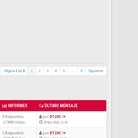
Página
1
de
9
1
2
3
4
5
…
9
Siguiente
INFORMES
ÚLTIMO MENSAJE
0 Respuestas
por
DT20C
173065 Vistas
24 Nov 2020, 11:16
1 Respuestas
por
DT20C