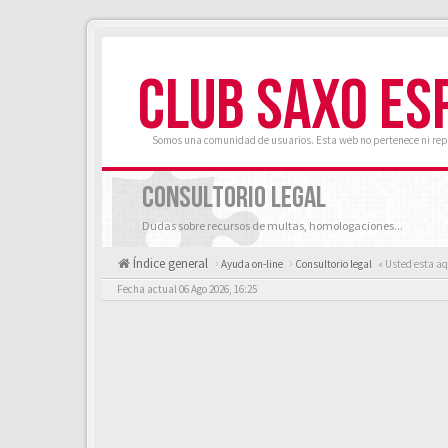
CLUB SAXO ES
Somos una comunidad de usuarios. Esta web no pertenece ni rep
CONSULTORIO LEGAL
Dudas sobre recursos de multas, homologaciones...
Índice general
Ayuda on-line
Consultorio legal
« Usted esta aq
Fecha actual 06 Ago 2026, 16:25