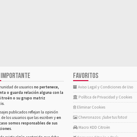
 IMPORTANTE
FAVORITOS
munidad de usuarios
no pertenece,
Aviso Legal y Condiciones de Uso
nta o guarda relación alguna con la
Política de Privacidad y Cookies
itroën o su grupo matriz
tis
.
Eliminar Cookies
ajes publicados reflejan la opinión
Chevronazos: ¡Sube tus fotos!
 de los usuarios que las escriben y
en
caso somos responsables de sus
Macro KDD Citroën
ciones
.