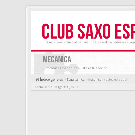
CLUB SAXO ES
Somos una comunidad de usuarios. Esta web no pertenece ni rep
MECANICA
¿Problemas mecánicos? Esta es tu sección
Índice general
Zona tecnica
Mecanica
« Usted esta aquí
Fecha actual 07 Ago 2026, 16:10