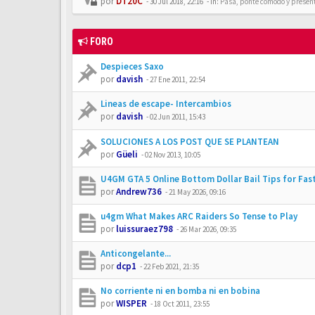
por
DT20C
-
30 Jul 2018, 22:16
- In:
Pasa, ponte cómodo y presén
FORO
Despieces Saxo
por
davish
-
27 Ene 2011, 22:54
Lineas de escape- Intercambios
por
davish
-
02 Jun 2011, 15:43
SOLUCIONES A LOS POST QUE SE PLANTEAN
por
Güeli
-
02 Nov 2013, 10:05
U4GM GTA 5 Online Bottom Dollar Bail Tips for Fas
por
Andrew736
-
21 May 2026, 09:16
u4gm What Makes ARC Raiders So Tense to Play
por
luissuraez798
-
26 Mar 2026, 09:35
Anticongelante...
por
dcp1
-
22 Feb 2021, 21:35
No corriente ni en bomba ni en bobina
por
WISPER
-
18 Oct 2011, 23:55