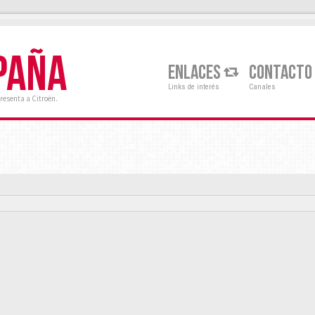
PAÑA
ENLACES
CONTACTO
Links de interés
Canales
resenta a Citroën.