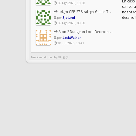
En caso 
06 Ago 2026, 10:00
ser reti
u4gm CFB 27 Strategy Guide: The Toxic Offensive Scheme Your ...
nosotr
desarrol
por
Sjolund
06 Ago 2026, 09:58
Aion 2 Dungeon Loot Decisions: Smarter Runs With U4N
por
JackWalker
30 Jul 2026, 10:41
Funcionando con phpBB -