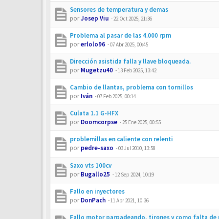
Sensores de temperatura y demas
por
Josep Viu
-
22 Oct 2025, 21:36
Problema al pasar de las 4.000 rpm
por
erlolo96
-
07 Abr 2025, 00:45
Dirección asistida falla y llave bloqueada.
por
Mugetzu40
-
13 Feb 2025, 13:42
Cambio de llantas, problema con tornillos
por
Iván
-
07 Feb 2025, 00:14
Culata 1.1 G-HFX
por
Doomcorpse
-
25 Ene 2025, 00:55
problemillas en caliente con relenti
por
pedre-saxo
-
03 Jul 2010, 13:58
Saxo vts 100cv
por
Bugallo25
-
12 Sep 2024, 10:19
Fallo en inyectores
por
DonPach
-
11 Abr 2021, 10:36
Fallo motor parpadeando, tirones y como falta de 