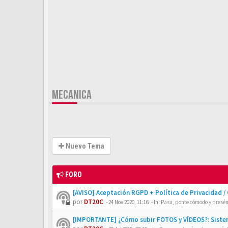
MECANICA
Nuevo Tema
FORO
[AVISO] Aceptación RGPD + Política de Privacidad /
por
DT20C
-
24 Nov 2020, 11:16
- In:
Pasa, ponte cómodo y presén
[IMPORTANTE] ¿Cómo subir FOTOS y VÍDEOS?: Siste