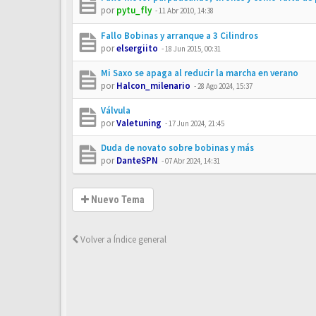
por
pytu_fly
-
11 Abr 2010, 14:38
Fallo Bobinas y arranque a 3 Cilindros
por
elsergiito
-
18 Jun 2015, 00:31
Mi Saxo se apaga al reducir la marcha en verano
por
Halcon_milenario
-
28 Ago 2024, 15:37
Válvula
por
Valetuning
-
17 Jun 2024, 21:45
Duda de novato sobre bobinas y más
por
DanteSPN
-
07 Abr 2024, 14:31
Nuevo Tema
Volver a Índice general