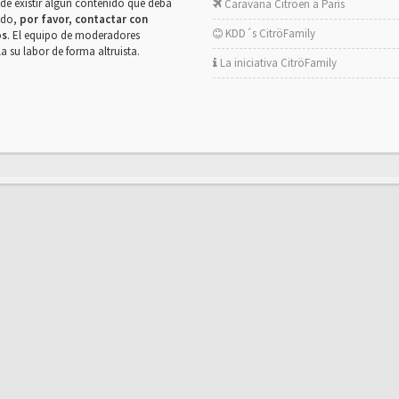
de existir algún contenido que deba
Caravana Citroën a París
rado,
por favor, contactar con
KDD´s CitröFamily
os
. El equipo de moderadores
la su labor de forma altruista.
La iniciativa CitröFamily