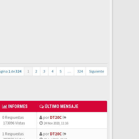
ágina
1
de
324
1
2
3
4
5
…
324
Siguiente
INFORMES
ÚLTIMO MENSAJE
0 Respuestas
por
DT20C
173096 Vistas
24 Nov 2020, 11:16
1 Respuestas
por
DT20C