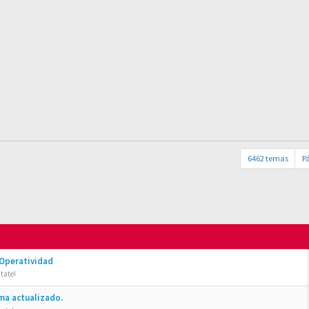
6462 temas
P
 Operatividad
tate!
ma actualizado.