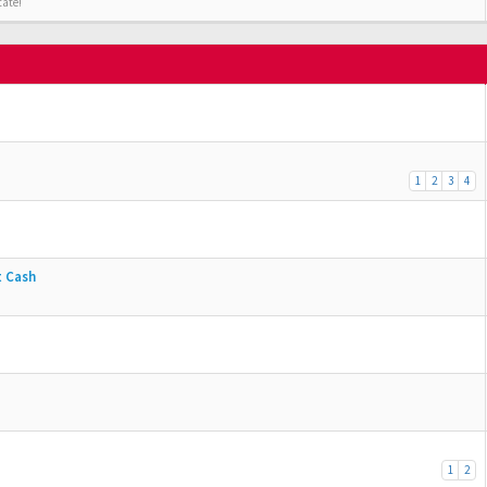
tate!
1
2
3
4
t Cash
1
2