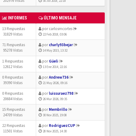
202976 Vistas
30 Jul 2018, 22:18
INFORMES
ÚLTIMO MENSAJE
13 Respuestas
por
carlosmcortes
31829 Vistas
22 Feb 2018, 03:06
71 Respuestas
por
charly93bejar
95278 Vistas
14 May 2015, 13:32
1 Respuestas
por
Güeli
12612 Vistas
13 Ene 2014, 22:16
0 Respuestas
por
Andrew736
39390 Vistas
21 May 2026, 09:16
0 Respuestas
por
luissuraez798
20684 Vistas
26 Mar 2026, 09:35
15 Respuestas
por
Membrillo
24709 Vistas
30 Nov 2025, 19:08
22 Respuestas
por
RodriguezCUP
11501 Vistas
28 Nov 2025, 14:30