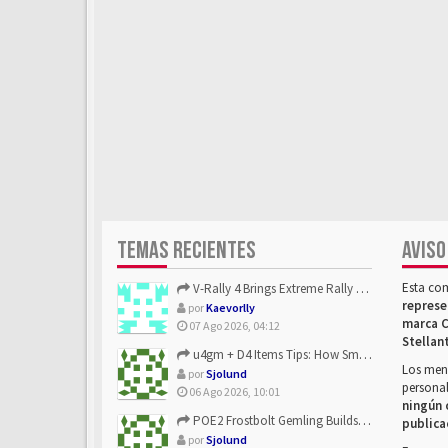
TEMAS RECIENTES
AVISO
Esta co
V-Rally 4 Brings Extreme Rally Racing With Challenging Track...
represe
por
Kaevorlly
marca C
07 Ago 2026, 04:12
Stellan
u4gm + D4 Items Tips: How Smart Players Optimize Gear, Build...
Los mens
por
Sjolund
personal
06 Ago 2026, 10:01
ningún 
POE2 Frostbolt Gemling Builds Get Stronger With u4gm’s Ice C...
publica
por
Sjolund