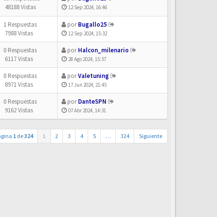
48188 Vistas
12 Sep 2024, 16:46
1 Respuestas
por
Bugallo25
7988 Vistas
12 Sep 2024, 15:32
0 Respuestas
por
Halcon_milenario
6117 Vistas
28 Ago 2024, 15:37
0 Respuestas
por
Valetuning
8971 Vistas
17 Jun 2024, 21:45
0 Respuestas
por
DanteSPN
9162 Vistas
07 Abr 2024, 14:31
ágina
1
de
324
1
2
3
4
5
…
324
Siguiente