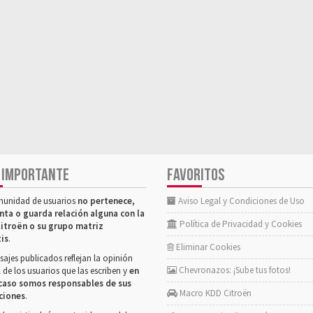
 IMPORTANTE
FAVORITOS
munidad de usuarios
no pertenece,
Aviso Legal y Condiciones de Uso
nta o guarda relación alguna con la
Política de Privacidad y Cookies
itroën o su grupo matriz
tis
.
Eliminar Cookies
ajes publicados reflejan la opinión
Chevronazos: ¡Sube tus fotos!
 de los usuarios que las escriben y
en
caso somos responsables de sus
Macro KDD Citroën
ciones
.