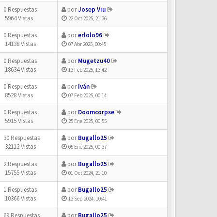
0 Respuestas
por
Josep Viu
5964 Vistas
22 Oct 2025, 21:36
0 Respuestas
por
erlolo96
14138 Vistas
07 Abr 2025, 00:45
0 Respuestas
por
Mugetzu40
18634 Vistas
13 Feb 2025, 13:42
0 Respuestas
por
Iván
8528 Vistas
07 Feb 2025, 00:14
0 Respuestas
por
Doomcorpse
5915 Vistas
25 Ene 2025, 00:55
30 Respuestas
por
Bugallo25
32112 Vistas
05 Ene 2025, 00:37
2 Respuestas
por
Bugallo25
15755 Vistas
01 Oct 2024, 21:10
1 Respuestas
por
Bugallo25
10366 Vistas
13 Sep 2024, 10:41
69 Respuestas
por
Bugallo25