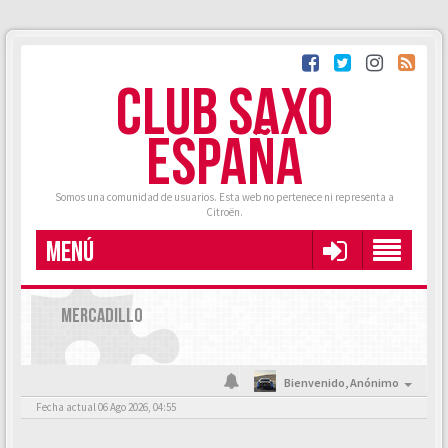
CLUB SAXO
ESPAÑA
Somos una comunidad de usuarios. Esta web no pertenece ni representa a
Citroën.
MENÚ
MERCADILLO
Bienvenido,
Anónimo
Fecha actual 06 Ago 2026, 04:55