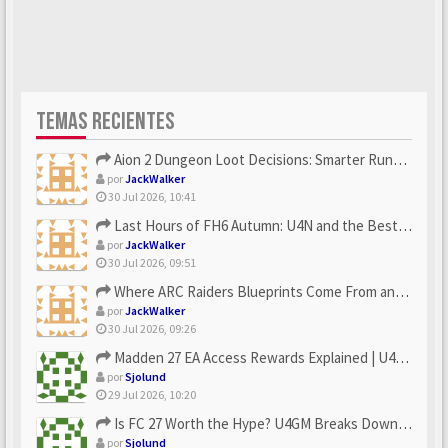
TEMAS RECIENTES
Aion 2 Dungeon Loot Decisions: Smarter Runs With U4N
por
JackWalker
30 Jul 2026, 10:41
Last Hours of FH6 Autumn: U4N and the Best Rewards to Grab
por
JackWalker
30 Jul 2026, 09:51
Where ARC Raiders Blueprints Come From and How U4N Can Help
por
JackWalker
30 Jul 2026, 09:26
Madden 27 EA Access Rewards Explained | U4GM Early Game Surv...
por
Sjolund
29 Jul 2026, 10:20
Is FC 27 Worth the Hype? U4GM Breaks Down Every Major Reveal
por
Sjolund