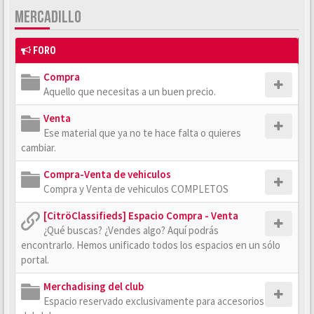
MERCADILLO
FORO
Compra
Aquello que necesitas a un buen precio.
Venta
Ese material que ya no te hace falta o quieres
cambiar.
Compra-Venta de vehiculos
Compra y Venta de vehiculos COMPLETOS
[CitröClassifieds] Espacio Compra - Venta
¿Qué buscas? ¿Vendes algo? Aquí podrás
encontrarlo. Hemos unificado todos los espacios en un sólo
portal.
Merchadising del club
Espacio reservado exclusivamente para accesorios