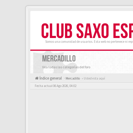
CLUB SAXO ES
Somos una comunidad de usuarios. Esta web no pertenece ni rep
MERCADILLO
Vea todas las categorías del foro
Índice general
Mercadillo
« Usted esta aquí
Fecha actual 06 Ago 2026, 04:02