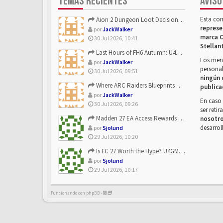
TEMAS RECIENTES
AVISO
Esta co
Aion 2 Dungeon Loot Decisions: Smarter Runs With U4N
represe
por
JackWalker
marca C
30 Jul 2026, 10:41
Stellan
Last Hours of FH6 Autumn: U4N and the Best Rewards to Grab
Los mens
por
JackWalker
personal
30 Jul 2026, 09:51
ningún 
Where ARC Raiders Blueprints Come From and How U4N Can Help
publica
por
JackWalker
En caso 
30 Jul 2026, 09:26
ser reti
Madden 27 EA Access Rewards Explained | U4GM Early Game Surv...
nosotr
desarrol
por
Sjolund
29 Jul 2026, 10:20
Is FC 27 Worth the Hype? U4GM Breaks Down Every Major Reveal
por
Sjolund
29 Jul 2026, 10:17
Funcionando con phpBB -