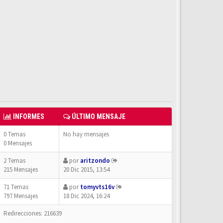
INFORMES
ÚLTIMO MENSAJE
0 Temas
No hay mensajes
0 Mensajes
2 Temas
por
aritzondo
215 Mensajes
20 Dic 2015, 13:54
71 Temas
por
tomyvts16v
797 Mensajes
18 Dic 2024, 16:24
Redirecciones: 216639