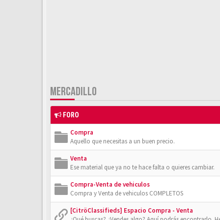
MERCADILLO
FORO
Compra
Aquello que necesitas a un buen precio.
Venta
Ese material que ya no te hace falta o quieres cambiar.
Compra-Venta de vehiculos
Compra y Venta de vehiculos COMPLETOS
[CitröClassifieds] Espacio Compra - Venta
¿Qué buscas? ¿Vendes algo? Aquí podrás encontrarlo. He