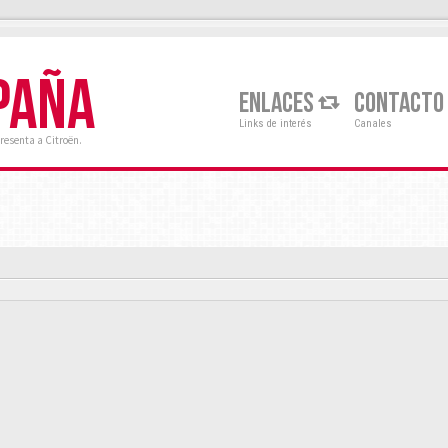
PAÑA
ENLACES
CONTACTO
Links de interés
Canales
resenta a Citroën.