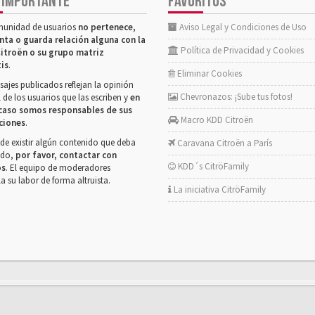
 IMPORTANTE
FAVORITOS
munidad de usuarios
no pertenece,
Aviso Legal y Condiciones de Uso
nta o guarda relación alguna con la
Política de Privacidad y Cookies
itroën o su grupo matriz
tis
.
Eliminar Cookies
ajes publicados reflejan la opinión
Chevronazos: ¡Sube tus fotos!
 de los usuarios que las escriben y
en
caso somos responsables de sus
Macro KDD Citroën
ciones
.
de existir algún contenido que deba
Caravana Citroën a París
rado,
por favor, contactar con
KDD´s CitröFamily
os
. El equipo de moderadores
la su labor de forma altruista.
La iniciativa CitröFamily