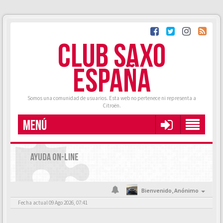
CLUB SAXO
ESPAÑA
Somos una comunidad de usuarios. Esta web no pertenece ni representa a
Citroën.
MENÚ
AYUDA ON-LINE
Bienvenido,
Anónimo
Fecha actual 09 Ago 2026, 07:41