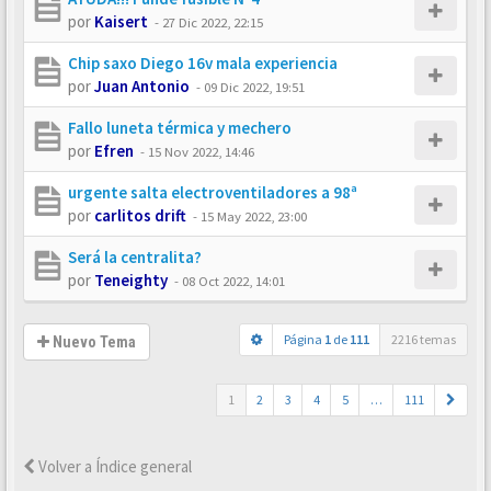
por
Kaisert
-
27 Dic 2022, 22:15
Chip saxo Diego 16v mala experiencia
por
Juan Antonio
-
09 Dic 2022, 19:51
Fallo luneta térmica y mechero
por
Efren
-
15 Nov 2022, 14:46
urgente salta electroventiladores a 98ª
por
carlitos drift
-
15 May 2022, 23:00
Será la centralita?
por
Teneighty
-
08 Oct 2022, 14:01
Página
1
de
111
2216 temas
Nuevo Tema
1
2
3
4
5
…
111
Volver a Índice general