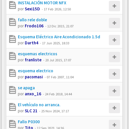
INSTALACIÓN MOTOR NFX
por
Sexi15D
-
17 Feb 2026, 12:50
fallo rele doble
por
Frodo106
-
12 Dic 2015, 21:07
Esquema Eléctrico Aire Acondicionado 1.5d
por
Darth4
-
17 Jun 2025, 18:33
esquemas electricos
por
franliste
-
20 Jul 2015, 17:07
esquema electrico
por
pacomasi
-
07 Feb 2007, 11:04
se apaga
por
anxo_16
-
24 Feb 2018, 14:44
El vehículo no arranca.
por
SLC 21
-
25 Nov 2024, 17:17
Fallo P0300
por
Tito
-
12 Sep 2023, 14:36