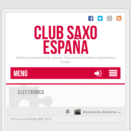
CLUB SAXO
ESPAÑA
Somos una comunidad de usuarios. Esta web no pertenece ni representa a
Citroën.
MENÚ
ELECTRÓNICA
Bienvenido,
Anónimo
Fecha actual 08 Ago 2026, 23:13