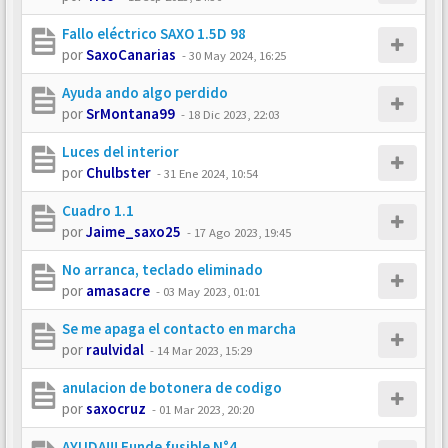
Fallo eléctrico SAXO 1.5D 98
por
SaxoCanarias
-
30 May 2024, 16:25
Ayuda ando algo perdido
por
SrMontana99
-
18 Dic 2023, 22:03
Luces del interior
por
Chulbster
-
31 Ene 2024, 10:54
Cuadro 1.1
por
Jaime_saxo25
-
17 Ago 2023, 19:45
No arranca, teclado eliminado
por
amasacre
-
03 May 2023, 01:01
Se me apaga el contacto en marcha
por
raulvidal
-
14 Mar 2023, 15:29
anulacion de botonera de codigo
por
saxocruz
-
01 Mar 2023, 20:20
AYUDA!!! Funde fusible N°4