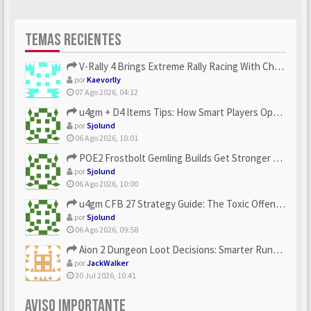
TEMAS RECIENTES
V-Rally 4 Brings Extreme Rally Racing With Challenging Track...
por
Kaevorlly
07 Ago 2026, 04:12
u4gm + D4 Items Tips: How Smart Players Optimize Gear, Build...
por
Sjolund
06 Ago 2026, 10:01
POE2 Frostbolt Gemling Builds Get Stronger With u4gm’s Ice C...
por
Sjolund
06 Ago 2026, 10:00
u4gm CFB 27 Strategy Guide: The Toxic Offensive Scheme Your ...
por
Sjolund
06 Ago 2026, 09:58
Aion 2 Dungeon Loot Decisions: Smarter Runs With U4N
por
JackWalker
30 Jul 2026, 10:41
AVISO IMPORTANTE