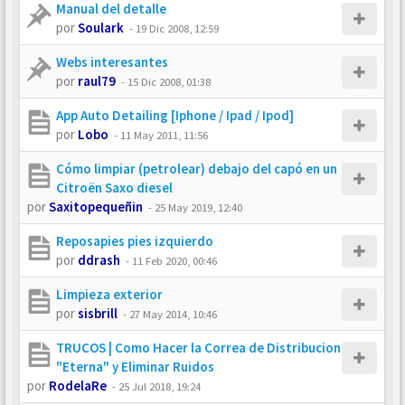
Manual del detalle
por
Soulark
-
19 Dic 2008, 12:59
Webs interesantes
por
raul79
-
15 Dic 2008, 01:38
App Auto Detailing [Iphone / Ipad / Ipod]
por
Lobo
-
11 May 2011, 11:56
Cómo limpiar (petrolear) debajo del capó en un
Citroën Saxo diesel
por
Saxitopequeñin
-
25 May 2019, 12:40
Reposapies pies izquierdo
por
ddrash
-
11 Feb 2020, 00:46
Limpieza exterior
por
sisbrill
-
27 May 2014, 10:46
TRUCOS | Como Hacer la Correa de Distribucion
"Eterna" y Eliminar Ruidos
por
RodelaRe
-
25 Jul 2018, 19:24