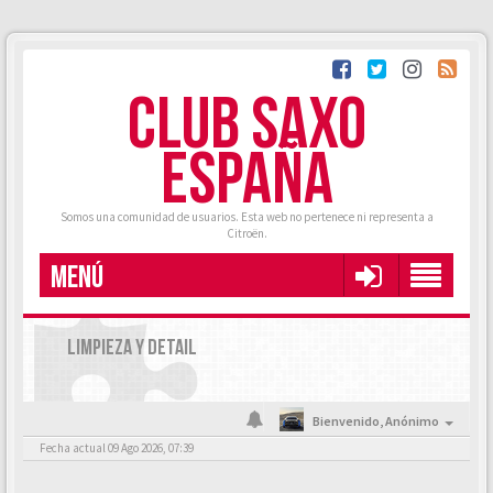
CLUB SAXO
ESPAÑA
Somos una comunidad de usuarios. Esta web no pertenece ni representa a
Citroën.
MENÚ
LIMPIEZA Y DETAIL
Bienvenido,
Anónimo
Fecha actual 09 Ago 2026, 07:39