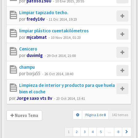
por
patoso1980
-
10 Ene 2015, 20:55
Limpiar tapizado techo.
por
fredy16v
-
11 Dic 2014, 19:23
limpiar plástico cuentakilómetros
por
mjcabmat
-
10 Nov 2014, 01:23
Cenicero
por
duvimlg
-
29 Oct 2014, 21:00
champu
por
borja55
-
26 Oct 2014, 18:40
Limpieza de interior y producto para que huela
bien el coche
por
Jorge saxo vts 8v
-
23 Oct 2014, 13:41
Página
1
de
8
142 temas
Nuevo Tema
1
2
3
4
5
…
8