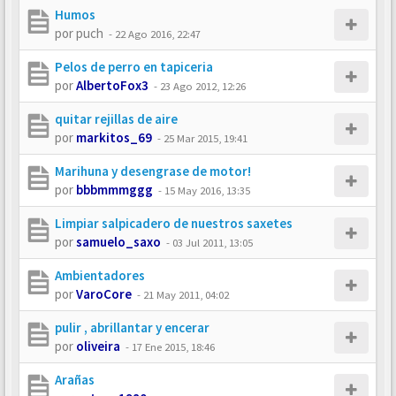
Humos
por
puch
-
22 Ago 2016, 22:47
Pelos de perro en tapiceria
por
AlbertoFox3
-
23 Ago 2012, 12:26
quitar rejillas de aire
por
markitos_69
-
25 Mar 2015, 19:41
Marihuna y desengrase de motor!
por
bbbmmmggg
-
15 May 2016, 13:35
Limpiar salpicadero de nuestros saxetes
por
samuelo_saxo
-
03 Jul 2011, 13:05
Ambientadores
por
VaroCore
-
21 May 2011, 04:02
pulir , abrillantar y encerar
por
oliveira
-
17 Ene 2015, 18:46
Arañas