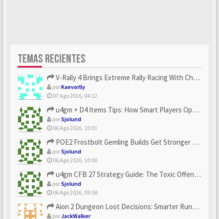
TEMAS RECIENTES
V-Rally 4 Brings Extreme Rally Racing With Challenging Track...
por
Kaevorlly
07 Ago 2026, 04:12
u4gm + D4 Items Tips: How Smart Players Optimize Gear, Build...
por
Sjolund
06 Ago 2026, 10:01
POE2 Frostbolt Gemling Builds Get Stronger With u4gm’s Ice C...
por
Sjolund
06 Ago 2026, 10:00
u4gm CFB 27 Strategy Guide: The Toxic Offensive Scheme Your ...
por
Sjolund
06 Ago 2026, 09:58
Aion 2 Dungeon Loot Decisions: Smarter Runs With U4N
por
JackWalker