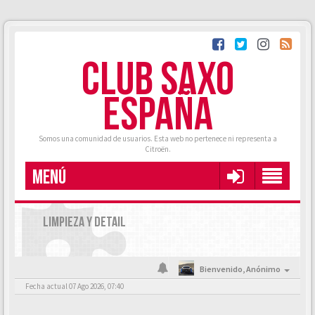
CLUB SAXO
ESPAÑA
Somos una comunidad de usuarios. Esta web no pertenece ni representa a
Citroën.
MENÚ
LIMPIEZA Y DETAIL
Bienvenido,
Anónimo
Fecha actual 07 Ago 2026, 07:40