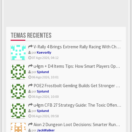
TEMAS RECIENTES
V-Rally 4 Brings Extreme Rally Racing With Challenging Track...
por
Kaevorlly
07 Ago 2026, 04:12
u4gm + D4 Items Tips: How Smart Players Optimize Gear, Build...
por
Sjolund
06 Ago 2026, 10:01
POE2 Frostbolt Gemling Builds Get Stronger With u4gm’s Ice C...
por
Sjolund
06 Ago 2026, 10:00
u4gm CFB 27 Strategy Guide: The Toxic Offensive Scheme Your ...
por
Sjolund
06 Ago 2026, 09:58
Aion 2 Dungeon Loot Decisions: Smarter Runs With U4N
por
JackWalker