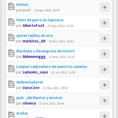
Humos
por
puch
-
22 Ago 2016, 22:47
Pelos de perro en tapiceria
por
AlbertoFox3
-
23 Ago 2012, 12:26
quitar rejillas de aire
por
markitos_69
-
25 Mar 2015, 19:41
Marihuna y desengrase de motor!
por
bbbmmmggg
-
15 May 2016, 13:35
Limpiar salpicadero de nuestros saxetes
por
samuelo_saxo
-
03 Jul 2011, 13:05
Ambientadores
por
VaroCore
-
21 May 2011, 04:02
pulir , abrillantar y encerar
por
oliveira
-
17 Ene 2015, 18:46
Arañas