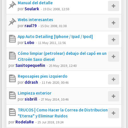
Manual del detalle
por
Soulark
-
19 Dic 2008, 12:59
Webs interesantes
por
raul79
-
15 Dic 2008, 01:38
App Auto Detailing [Iphone / Ipad / Ipod]
por
Lobo
-
11 May 2011, 11:56
Cómo limpiar (petrolear) debajo del capó en un
Citroën Saxo diesel
por
Saxitopequeñin
-
25 May 2019, 12:40
Reposapies pies izquierdo
por
ddrash
-
11 Feb 2020, 00:46
Limpieza exterior
por
sisbrill
-
27 May 2014, 10:46
TRUCOS | Como Hacer la Correa de Distribucion
"Eterna" y Eliminar Ruidos
por
RodelaRe
-
25 Jul 2018, 19:24