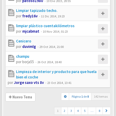
por
patoso1980
-
10 Ene 2015, 20:55
Limpiar tapizado techo.
por
fredy16v
-
11 Dic 2014, 19:23
limpiar plástico cuentakilómetros
por
mjcabmat
-
10 Nov 2014, 01:23
Cenicero
por
duvimlg
-
29 Oct 2014, 21:00
champu
por
borja55
-
26 Oct 2014, 18:40
Limpieza de interior y producto para que huela
bien el coche
por
Jorge saxo vts 8v
-
23 Oct 2014, 13:41
Página
1
de
8
142 temas
Nuevo Tema
1
2
3
4
5
…
8