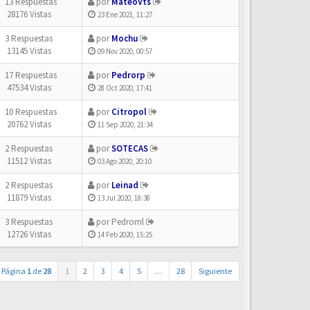
13 Respuestas
por
MateoVts
28176 Vistas
23 Ene 2021, 11:27
3 Respuestas
por
Mochu
13145 Vistas
09 Nov 2020, 00:57
17 Respuestas
por
Pedrorp
47534 Vistas
28 Oct 2020, 17:41
10 Respuestas
por
Citropol
20762 Vistas
11 Sep 2020, 21:34
2 Respuestas
por
SOTECAS
11512 Vistas
03 Ago 2020, 20:10
2 Respuestas
por
Leinad
11879 Vistas
13 Jul 2020, 18:38
3 Respuestas
por
Pedroml
12726 Vistas
14 Feb 2020, 15:25
Página
1
de
28
1
2
3
4
5
…
28
Siguiente