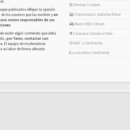
tis
.
Eliminar Cookies
ajes publicados reflejan la opinión
Chevronazos: ¡Sube tus fotos!
 de los usuarios que las escriben y
en
caso somos responsables de sus
Macro KDD Citroën
ciones
.
de existir algún contenido que deba
Caravana Citroën a París
rado,
por favor, contactar con
KDD´s CitröFamily
os
. El equipo de moderadores
la su labor de forma altruista.
La iniciativa CitröFamily