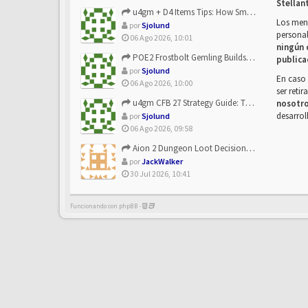
Stellan
u4gm + D4 Items Tips: How Smart Players Optimize Gear, Build...
Los mens
por
Sjolund
personal
06 Ago 2026, 10:01
ningún 
POE2 Frostbolt Gemling Builds Get Stronger With u4gm’s Ice C...
publica
por
Sjolund
En caso 
06 Ago 2026, 10:00
ser reti
u4gm CFB 27 Strategy Guide: The Toxic Offensive Scheme Your ...
nosotr
desarrol
por
Sjolund
06 Ago 2026, 09:58
Aion 2 Dungeon Loot Decisions: Smarter Runs With U4N
por
JackWalker
30 Jul 2026, 10:41
Funcionando con phpBB -