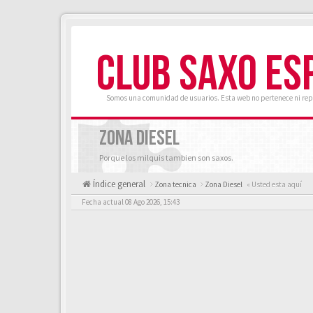
CLUB SAXO ES
Somos una comunidad de usuarios. Esta web no pertenece ni rep
ZONA DIESEL
Porque los milquis tambien son saxos.
Índice general
Zona tecnica
Zona Diesel
« Usted esta aquí
Fecha actual 08 Ago 2026, 15:43