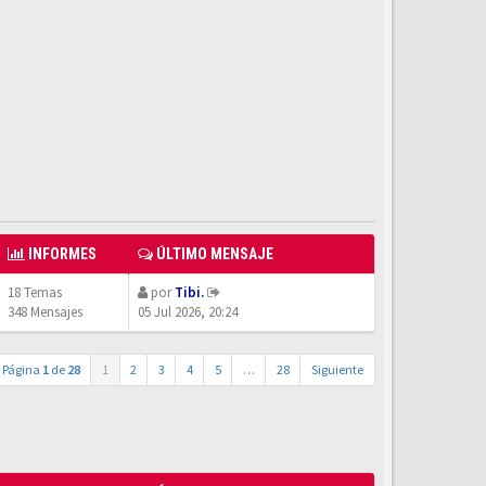
INFORMES
ÚLTIMO MENSAJE
18 Temas
por
Tibi.
348 Mensajes
05 Jul 2026, 20:24
Página
1
de
28
1
2
3
4
5
…
28
Siguiente