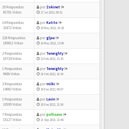
29 Respuestas
por
Zokinet
65701 Vistas
27 Jul 2022, 00:51
14 Respuestas
por
Katito
31872 Vistas
24 May 2022, 18:26
228 Respuestas
por
gljaa
189811 Vistas
16 May 2022, 13:08
2 Respuestas
por
Teneighty
10724 Vistas
22 Feb 2022, 15:35
1 Respuestas
por
Teneighty
9686 Vistas
18 Feb 2022, 18:34
3 Respuestas
por
milki
14082 Vistas
30 Ene 2022, 00:07
1 Respuestas
por
Lavin
10599 Vistas
20 Ene 2022, 21:50
7 Respuestas
por
pollisaxo
15127 Vistas
21 Sep 2021, 21:46