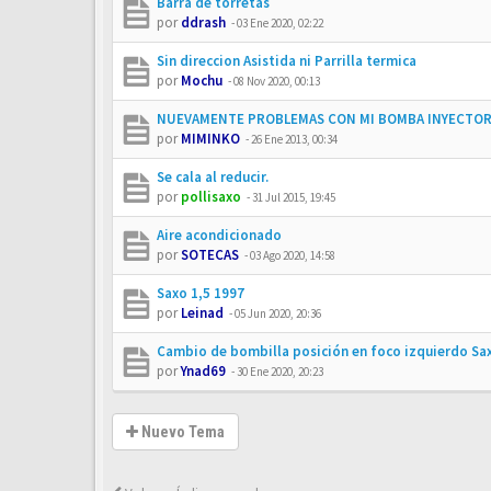
Barra de torretas
por
ddrash
-
03 Ene 2020, 02:22
Sin direccion Asistida ni Parrilla termica
por
Mochu
-
08 Nov 2020, 00:13
NUEVAMENTE PROBLEMAS CON MI BOMBA INYECTORA
por
MIMINKO
-
26 Ene 2013, 00:34
Se cala al reducir.
por
pollisaxo
-
31 Jul 2015, 19:45
Aire acondicionado
por
SOTECAS
-
03 Ago 2020, 14:58
Saxo 1,5 1997
por
Leinad
-
05 Jun 2020, 20:36
Cambio de bombilla posición en foco izquierdo Sa
por
Ynad69
-
30 Ene 2020, 20:23
Nuevo Tema