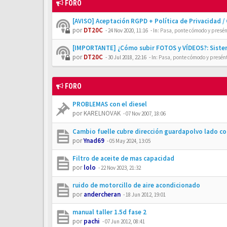
FORO
[AVISO] Aceptación RGPD + Política de Privacidad /
por
DT20C
-
24 Nov 2020, 11:16
- In:
Pasa, ponte cómodo y presén
[IMPORTANTE] ¿Cómo subir FOTOS y VÍDEOS?: Siste
por
DT20C
-
30 Jul 2018, 22:16
- In:
Pasa, ponte cómodo y presén
FORO
PROBLEMAS con el diesel
por
KARELNOVAK
-
07 Nov 2007, 18:06
Cambio fuelle cubre dirección guardapolvo lado c
por
Ynad69
-
05 May 2024, 13:05
Filtro de aceite de mas capacidad
por
lolo
-
22 Nov 2023, 21:32
ruido de motorcillo de aire acondicionado
por
andercheran
-
18 Jun 2012, 19:01
manual taller 1.5d fase 2
por
pachi
-
07 Jun 2012, 08:41