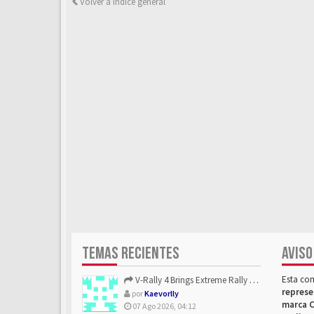
Volver a Índice general
TEMAS RECIENTES
AVISO
Esta co
V-Rally 4 Brings Extreme Rally Racing With Challenging Track...
represe
por
Kaevorlly
marca C
07 Ago 2026, 04:12