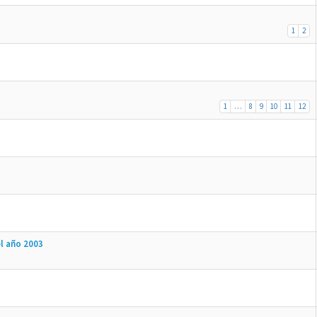
1
2
1
…
8
9
10
11
12
l año 2003