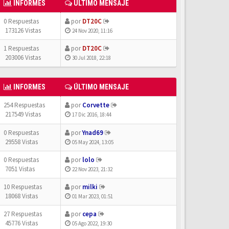
INFORMES
ÚLTIMO MENSAJE
0 Respuestas
por
DT20C
173126 Vistas
24 Nov 2020, 11:16
1 Respuestas
por
DT20C
203006 Vistas
30 Jul 2018, 22:18
INFORMES
ÚLTIMO MENSAJE
254 Respuestas
por
Corvette
217549 Vistas
17 Dic 2016, 18:44
0 Respuestas
por
Ynad69
29558 Vistas
05 May 2024, 13:05
0 Respuestas
por
lolo
7051 Vistas
22 Nov 2023, 21:32
10 Respuestas
por
milki
18068 Vistas
01 Mar 2023, 01:51
27 Respuestas
por
cepa
45776 Vistas
05 Ago 2022, 19:30