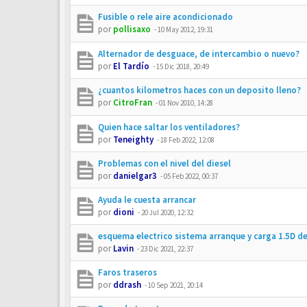
Fusible o rele aire acondicionado
por
pollisaxo
-
10 May 2012, 19:31
Alternador de desguace, de intercambio o nuevo?
por
El Tardío
-
15 Dic 2018, 20:49
¿cuantos kilometros haces con un deposito lleno?
por
CitroFran
-
01 Nov 2010, 14:28
Quien hace saltar los ventiladores?
por
Teneighty
-
18 Feb 2022, 12:08
Problemas con el nivel del diesel
por
danielgar3
-
05 Feb 2022, 00:37
Ayuda le cuesta arrancar
por
dioni
-
20 Jul 2020, 12:32
esquema electrico sistema arranque y carga 1.5D de
por
Lavin
-
23 Dic 2021, 22:37
Faros traseros
por
ddrash
-
10 Sep 2021, 20:14