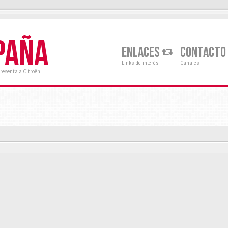
PAÑA
ENLACES
CONTACTO
Links de interés
Canales
resenta a Citroën.