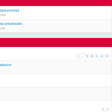
 Operatividad
tate!
ma actualizado.
tate!
1
…
9
10
11
12
13
onductor
1
2