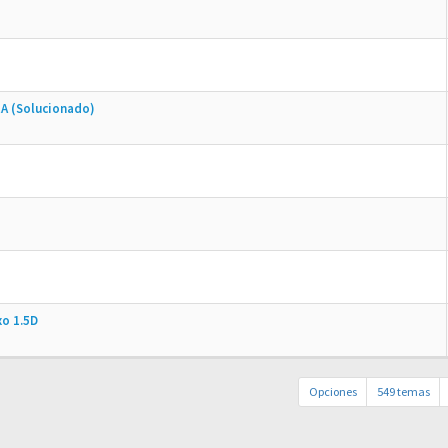
 (Solucionado)
xo 1.5D
Opciones
549 temas