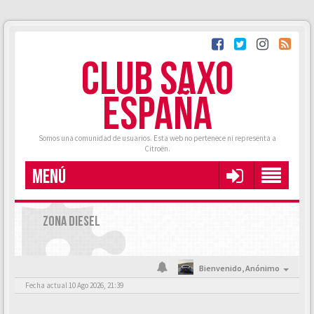
CLUB SAXO
ESPAÑA
Somos una comunidad de usuarios. Esta web no pertenece ni representa a
Citroën.
MENÚ
ZONA DIESEL
Bienvenido,
Anónimo
Fecha actual 10 Ago 2026, 21:39