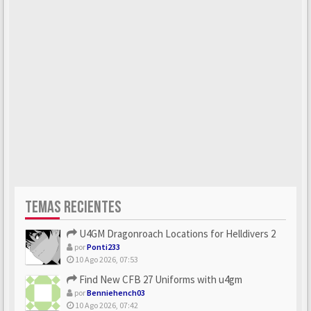
TEMAS RECIENTES
U4GM Dragonroach Locations for Helldivers 2
por
Ponti233
10 Ago 2026, 07:53
Find New CFB 27 Uniforms with u4gm
por
Benniehench03
10 Ago 2026, 07:42