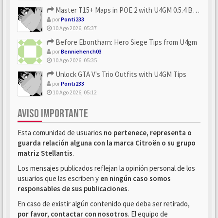
Master T15+ Maps in POE 2 with U4GM 0.5.4 Builds
por
Ponti233
10 Ago 2026, 05:37
Before Ebontharn: Hero Siege Tips from U4gm
por
Benniehench03
10 Ago 2026, 05:35
Unlock GTA V's Trio Outfits with U4GM Tips
por
Ponti233
10 Ago 2026, 05:12
AVISO IMPORTANTE
Esta comunidad de usuarios
no pertenece, representa o
guarda relación alguna con la marca Citroën o su grupo
matriz Stellantis
.
Los mensajes publicados reflejan la opinión personal de los
usuarios que las escriben y
en ningún caso somos
responsables de sus publicaciones
.
En caso de existir algún contenido que deba ser retirado,
por favor, contactar con nosotros
. El equipo de