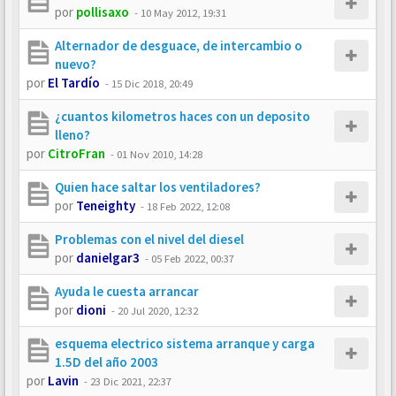
por
pollisaxo
-
10 May 2012, 19:31
Alternador de desguace, de intercambio o
nuevo?
por
El Tardío
-
15 Dic 2018, 20:49
¿cuantos kilometros haces con un deposito
lleno?
por
CitroFran
-
01 Nov 2010, 14:28
Quien hace saltar los ventiladores?
por
Teneighty
-
18 Feb 2022, 12:08
Problemas con el nivel del diesel
por
danielgar3
-
05 Feb 2022, 00:37
Ayuda le cuesta arrancar
por
dioni
-
20 Jul 2020, 12:32
esquema electrico sistema arranque y carga
1.5D del año 2003
por
Lavin
-
23 Dic 2021, 22:37