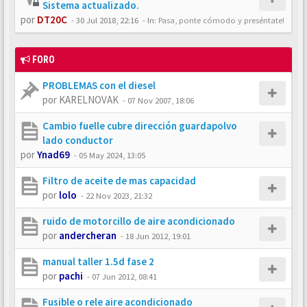
Sistema actualizado.
por
DT20C
-
30 Jul 2018, 22:16
- In:
Pasa, ponte cómodo y preséntate!
FORO
PROBLEMAS con el diesel
por
KARELNOVAK
-
07 Nov 2007, 18:06
Cambio fuelle cubre dirección guardapolvo
lado conductor
por
Ynad69
-
05 May 2024, 13:05
Filtro de aceite de mas capacidad
por
lolo
-
22 Nov 2023, 21:32
ruido de motorcillo de aire acondicionado
por
andercheran
-
18 Jun 2012, 19:01
manual taller 1.5d fase 2
por
pachi
-
07 Jun 2012, 08:41
Fusible o rele aire acondicionado