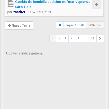
Cambio de bombilla posición en foco izquierdo
Saxo 1.5D
por
Ynad69
-
30 Ene 2020, 20:23
Página
1
de
28
549 temas
Nuevo Tema
1
2
3
4
5
…
28
Volver a Índice general