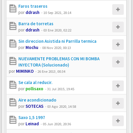
Faros traseros
por
ddrash
-
10 Sep 2021, 20:14
Barra de torretas
por
ddrash
-
03 Ene 2020, 02:22
Sin direccion Asistida ni Parrilla termica
por
Mochu
-
08 Nov 2020, 00:13
NUEVAMENTE PROBLEMAS CON MI BOMBA
INYECTORA (Solucionado)
por
MIMINKO
-
26 Ene 2013, 00:34
Se cala al reducir.
por
pollisaxo
-
31 Jul 2015, 19:45
Aire acondicionado
por
SOTECAS
-
03 Ago 2020, 14:58
Saxo 1,5 1997
por
Leinad
-
05 Jun 2020, 20:36