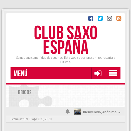
CLUB SAXO
ESPAÑA
Somos una comunidad de usuarios. Esta web no pertenece ni representa a
Citroën.
MENÚ
BRICOS
Bienvenido,
Anónimo
Fecha actual 07 Ago 2026, 21:30