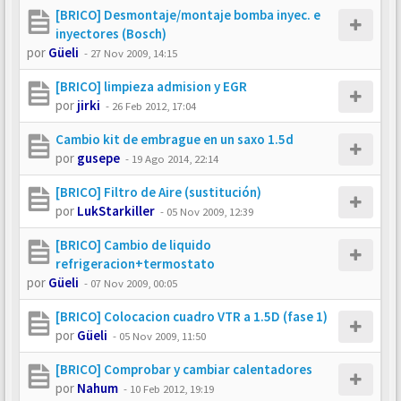
[BRICO] Desmontaje/montaje bomba inyec. e
inyectores (Bosch)
por
Güeli
-
27 Nov 2009, 14:15
[BRICO] limpieza admision y EGR
por
jirki
-
26 Feb 2012, 17:04
Cambio kit de embrague en un saxo 1.5d
por
gusepe
-
19 Ago 2014, 22:14
[BRICO] Filtro de Aire (sustitución)
por
LukStarkiller
-
05 Nov 2009, 12:39
[BRICO] Cambio de liquido
refrigeracion+termostato
por
Güeli
-
07 Nov 2009, 00:05
[BRICO] Colocacion cuadro VTR a 1.5D (fase 1)
por
Güeli
-
05 Nov 2009, 11:50
[BRICO] Comprobar y cambiar calentadores
por
Nahum
-
10 Feb 2012, 19:19