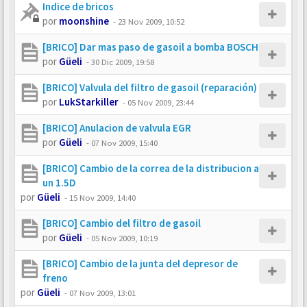
Indice de bricos
por
moonshine
-
23 Nov 2009, 10:52
[BRICO] Dar mas paso de gasoil a bomba BOSCH
por
Güeli
-
30 Dic 2009, 19:58
[BRICO] Valvula del filtro de gasoil (reparación)
por
LukStarkiller
-
05 Nov 2009, 23:44
[BRICO] Anulacion de valvula EGR
por
Güeli
-
07 Nov 2009, 15:40
[BRICO] Cambio de la correa de la distribucion a
un 1.5D
por
Güeli
-
15 Nov 2009, 14:40
[BRICO] Cambio del filtro de gasoil
por
Güeli
-
05 Nov 2009, 10:19
[BRICO] Cambio de la junta del depresor de
freno
por
Güeli
-
07 Nov 2009, 13:01