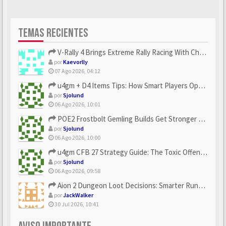
TEMAS RECIENTES
V-Rally 4 Brings Extreme Rally Racing With Challenging Track...
por
Kaevorlly
07 Ago 2026, 04:12
u4gm + D4 Items Tips: How Smart Players Optimize Gear, Build...
por
Sjolund
06 Ago 2026, 10:01
POE2 Frostbolt Gemling Builds Get Stronger With u4gm’s Ice C...
por
Sjolund
06 Ago 2026, 10:00
u4gm CFB 27 Strategy Guide: The Toxic Offensive Scheme Your ...
por
Sjolund
06 Ago 2026, 09:58
Aion 2 Dungeon Loot Decisions: Smarter Runs With U4N
por
JackWalker
30 Jul 2026, 10:41