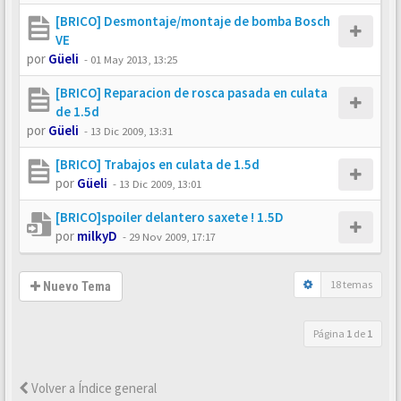
[BRICO] Desmontaje/montaje de bomba Bosch
VE
por
Güeli
-
01 May 2013, 13:25
[BRICO] Reparacion de rosca pasada en culata
de 1.5d
por
Güeli
-
13 Dic 2009, 13:31
[BRICO] Trabajos en culata de 1.5d
por
Güeli
-
13 Dic 2009, 13:01
[BRICO]spoiler delantero saxete ! 1.5D
por
milkyD
-
29 Nov 2009, 17:17
18 temas
Nuevo Tema
Página
1
de
1
Volver a Índice general