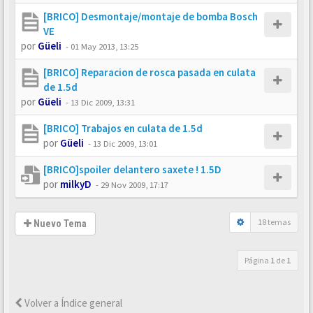
[BRICO] Desmontaje/montaje de bomba Bosch
VE
por
Güeli
-
01 May 2013, 13:25
[BRICO] Reparacion de rosca pasada en culata
de 1.5d
por
Güeli
-
13 Dic 2009, 13:31
[BRICO] Trabajos en culata de 1.5d
por
Güeli
-
13 Dic 2009, 13:01
[BRICO]spoiler delantero saxete ! 1.5D
por
milkyD
-
29 Nov 2009, 17:17
18 temas
Nuevo Tema
Página
1
de
1
Volver a Índice general