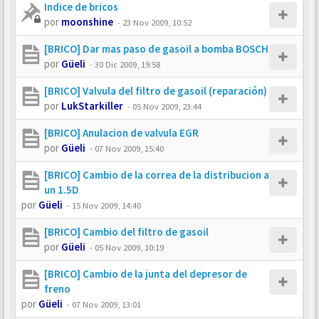
Indice de bricos
por
moonshine
-
23 Nov 2009, 10:52
[BRICO] Dar mas paso de gasoil a bomba BOSCH
por
Güeli
-
30 Dic 2009, 19:58
[BRICO] Valvula del filtro de gasoil (reparación)
por
LukStarkiller
-
05 Nov 2009, 23:44
[BRICO] Anulacion de valvula EGR
por
Güeli
-
07 Nov 2009, 15:40
[BRICO] Cambio de la correa de la distribucion a
un 1.5D
por
Güeli
-
15 Nov 2009, 14:40
[BRICO] Cambio del filtro de gasoil
por
Güeli
-
05 Nov 2009, 10:19
[BRICO] Cambio de la junta del depresor de
freno
por
Güeli
-
07 Nov 2009, 13:01