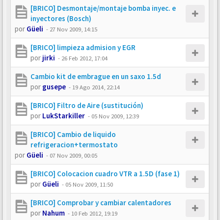
[BRICO] Desmontaje/montaje bomba inyec. e
inyectores (Bosch)
por
Güeli
-
27 Nov 2009, 14:15
[BRICO] limpieza admision y EGR
por
jirki
-
26 Feb 2012, 17:04
Cambio kit de embrague en un saxo 1.5d
por
gusepe
-
19 Ago 2014, 22:14
[BRICO] Filtro de Aire (sustitución)
por
LukStarkiller
-
05 Nov 2009, 12:39
[BRICO] Cambio de liquido
refrigeracion+termostato
por
Güeli
-
07 Nov 2009, 00:05
[BRICO] Colocacion cuadro VTR a 1.5D (fase 1)
por
Güeli
-
05 Nov 2009, 11:50
[BRICO] Comprobar y cambiar calentadores
por
Nahum
-
10 Feb 2012, 19:19