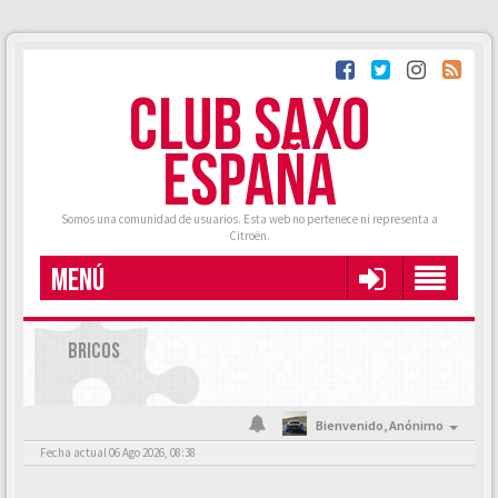
CLUB SAXO
ESPAÑA
Somos una comunidad de usuarios. Esta web no pertenece ni representa a
Citroën.
MENÚ
BRICOS
Bienvenido,
Anónimo
Fecha actual 06 Ago 2026, 08:38