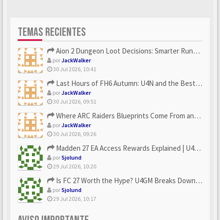
TEMAS RECIENTES
Aion 2 Dungeon Loot Decisions: Smarter Runs With U4N
por
JackWalker
30 Jul 2026, 10:41
Last Hours of FH6 Autumn: U4N and the Best Rewards to Grab
por
JackWalker
30 Jul 2026, 09:51
Where ARC Raiders Blueprints Come From and How U4N Can Help
por
JackWalker
30 Jul 2026, 09:26
Madden 27 EA Access Rewards Explained | U4GM Early Game Surv...
por
Sjolund
29 Jul 2026, 10:20
Is FC 27 Worth the Hype? U4GM Breaks Down Every Major Reveal
por
Sjolund
29 Jul 2026, 10:17