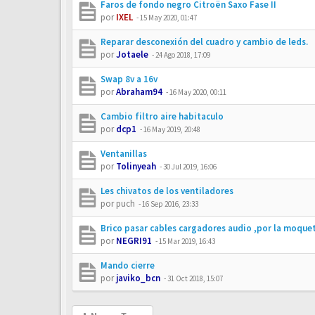
Faros de fondo negro Citroën Saxo Fase II
por
IXEL
-
15 May 2020, 01:47
Reparar desconexión del cuadro y cambio de leds.
por
Jotaele
-
24 Ago 2018, 17:09
Swap 8v a 16v
por
Abraham94
-
16 May 2020, 00:11
Cambio filtro aire habitaculo
por
dcp1
-
16 May 2019, 20:48
Ventanillas
por
Tolinyeah
-
30 Jul 2019, 16:06
Les chivatos de los ventiladores
por
puch
-
16 Sep 2016, 23:33
Brico pasar cables cargadores audio ,por la moque
por
NEGRI91
-
15 Mar 2019, 16:43
Mando cierre
por
javiko_bcn
-
31 Oct 2018, 15:07