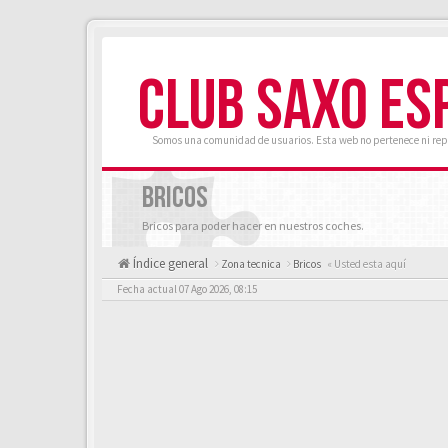
CLUB SAXO ES
Somos una comunidad de usuarios. Esta web no pertenece ni rep
BRICOS
Bricos para poder hacer en nuestros coches.
Índice general
Zona tecnica
Bricos
« Usted esta aquí
Fecha actual 07 Ago 2026, 08:15