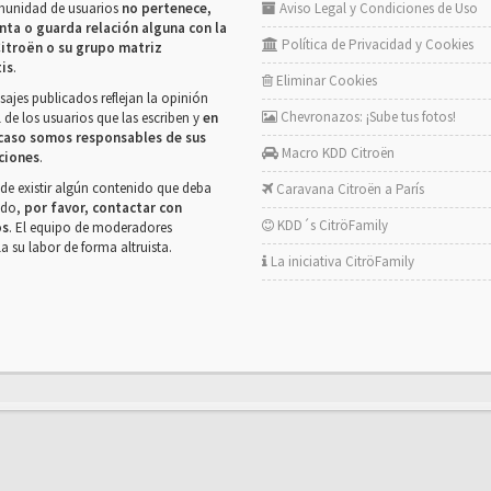
munidad de usuarios
no pertenece,
Aviso Legal y Condiciones de Uso
nta o guarda relación alguna con la
Política de Privacidad y Cookies
itroën o su grupo matriz
tis
.
Eliminar Cookies
ajes publicados reflejan la opinión
Chevronazos: ¡Sube tus fotos!
 de los usuarios que las escriben y
en
caso somos responsables de sus
Macro KDD Citroën
ciones
.
de existir algún contenido que deba
Caravana Citroën a París
rado,
por favor, contactar con
KDD´s CitröFamily
os
. El equipo de moderadores
la su labor de forma altruista.
La iniciativa CitröFamily