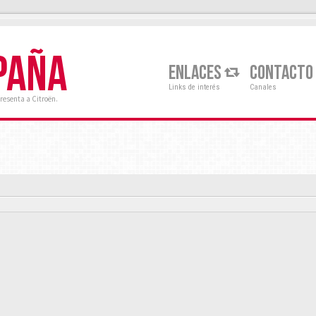
PAÑA
ENLACES
CONTACTO
Links de interés
Canales
resenta a Citroën.