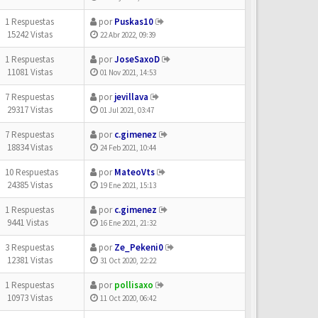
1 Respuestas
por
Puskas10
15242 Vistas
22 Abr 2022, 09:39
1 Respuestas
por
JoseSaxoD
11081 Vistas
01 Nov 2021, 14:53
7 Respuestas
por
jevillava
29317 Vistas
01 Jul 2021, 03:47
7 Respuestas
por
c.gimenez
18834 Vistas
24 Feb 2021, 10:44
10 Respuestas
por
MateoVts
24385 Vistas
19 Ene 2021, 15:13
1 Respuestas
por
c.gimenez
9441 Vistas
16 Ene 2021, 21:32
3 Respuestas
por
Ze_Pekeni0
12381 Vistas
31 Oct 2020, 22:22
1 Respuestas
por
pollisaxo
10973 Vistas
11 Oct 2020, 06:42