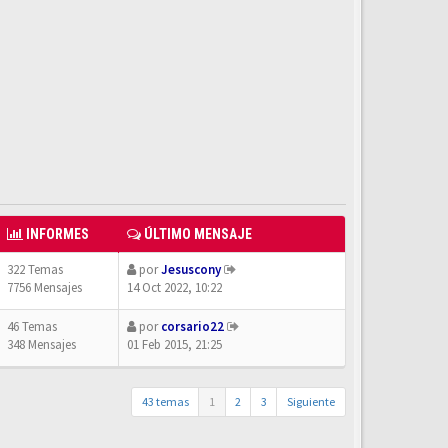
INFORMES
ÚLTIMO MENSAJE
322 Temas
por
Jesuscony
7756 Mensajes
14 Oct 2022, 10:22
46 Temas
por
corsario22
348 Mensajes
01 Feb 2015, 21:25
43 temas
1
2
3
Siguiente