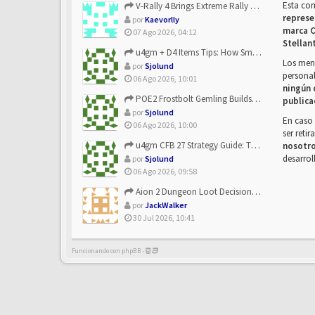
Esta co
V-Rally 4 Brings Extreme Rally Racing With Challenging Track...
represe
por
Kaevorlly
marca C
07 Ago 2026, 04:12
Stellan
u4gm + D4 Items Tips: How Smart Players Optimize Gear, Build...
Los mens
por
Sjolund
personal
06 Ago 2026, 10:01
ningún 
POE2 Frostbolt Gemling Builds Get Stronger With u4gm’s Ice C...
publica
por
Sjolund
En caso 
06 Ago 2026, 10:00
ser reti
u4gm CFB 27 Strategy Guide: The Toxic Offensive Scheme Your ...
nosotr
desarrol
por
Sjolund
06 Ago 2026, 09:58
Aion 2 Dungeon Loot Decisions: Smarter Runs With U4N
por
JackWalker
30 Jul 2026, 10:41
Funcionando con phpBB -