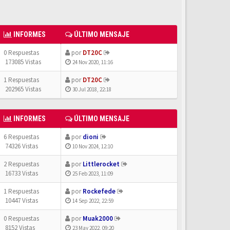
INFORMES
ÚLTIMO MENSAJE
0 Respuestas
por
DT20C
173085 Vistas
24 Nov 2020, 11:16
1 Respuestas
por
DT20C
202965 Vistas
30 Jul 2018, 22:18
INFORMES
ÚLTIMO MENSAJE
6 Respuestas
por
dioni
74326 Vistas
10 Nov 2024, 12:10
2 Respuestas
por
Littlerocket
16733 Vistas
25 Feb 2023, 11:09
1 Respuestas
por
Rockefede
10447 Vistas
14 Sep 2022, 22:59
0 Respuestas
por
Muak2000
8152 Vistas
23 May 2022, 09:20