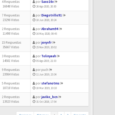
4 Respuestas
por
Saxo16v
16848 Vistas
26 Ago 2020, 20:30
7 Respuestas
por
Diegotrillo91
23296 Vistas
18 Jun 2020, 20:24
2 Respuestas
por
Abraham94
11498 Vistas
16 May 2020, 00:45
15 Respuestas
por
jovyvfr
35667 Vistas
25 Nov 2019, 20:02
3 Respuestas
por
Tolinyeah
14581 Vistas
05 Ago 2019, 22:33
9 Respuestas
por
puch
23984 Vistas
11 Jun 2019, 23:34
5 Respuestas
por
stefanotms
18718 Vistas
18 Mar 2019, 10:10
2 Respuestas
por
javiko_bcn
13923 Vistas
31 Oct 2018, 17:54