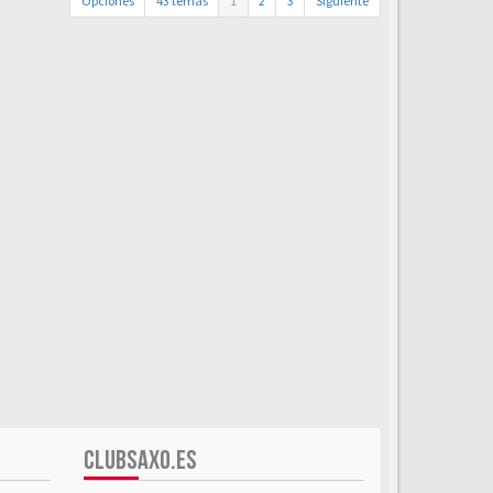
Opciones
43 temas
1
2
3
Siguiente
CLUBSAXO.ES