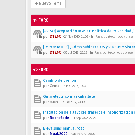
Nuevo Tema
FORO
[AVISO] Aceptación RGPD + Política de Privacidad /
por
DT20C
-
24 Nov 2020, 11:16
- In:
Pasa, ponte cómodo y presén
[IMPORTANTE] ¿Cómo subir FOTOS y VÍDEOS?: Siste
por
DT20C
-
30 Jul 2018, 22:16
- In:
Pasa, ponte cómodo y presén
FORO
Cambio de bombin
por
Gema
-
14 Mar 2017, 19:56
Gato electrico mas caballete
por
puch
-
07 Ene 2017, 23:19
Instalación de altavoces traseros e insonorización 
por
Rockefede
-
14 Sep 2022, 22:28
Elevalunas manual roto
por
Muak2000
-
23 May 2022, 09:20