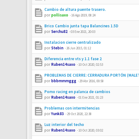
Cambio de altura puente trasero.
por
pollisaxo
-
16 Ago 2019, 08:24
Brico Cambio junta tapa Balancines 1.5D
por
Serchu82
-
03 Ene 2021, 20:03
Instalacion cierre centralizado
por
Stebin
-
26 Jun 2015, 01:12
Diferencia entre vts y 1.1 fase 2
por
Ruben14saxo
-
10 Oct 2020, 02:53
PROBLEMAS DE CIERRE: CERRADURA PORTÓN (MALE
por
bbbmmmggg
-
29 Abr 2016, 00:58
Pomo racing en palanca de cambios
por
Ruben14saxo
-
01 Ene 2021, 01:23
Problemas con intermitencias
por
Yunk83
-
29 Oct 2020, 22:38
Luz interior del techo
por
Ruben14saxo
-
10 Oct 2020, 03:02