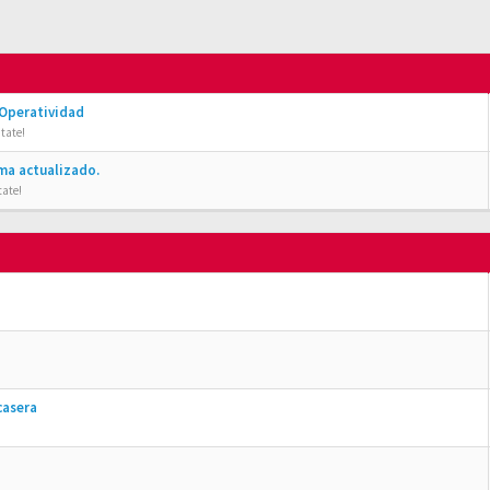
 Operatividad
tate!
ma actualizado.
tate!
casera