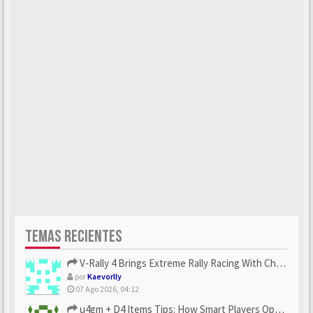
TEMAS RECIENTES
V-Rally 4 Brings Extreme Rally Racing With Challenging Track...
por
Kaevorlly
07 Ago 2026, 04:12
u4gm + D4 Items Tips: How Smart Players Optimize Gear, Build...