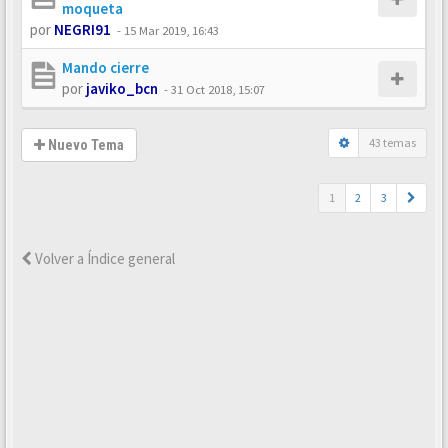
moqueta
por
NEGRI91
-
15 Mar 2019, 16:43
Mando cierre
por
javiko_bcn
-
31 Oct 2018, 15:07
43 temas
Nuevo Tema
1
2
3
Volver a Índice general