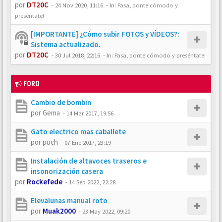
por
DT20C
-
24 Nov 2020, 11:16
- In:
Pasa, ponte cómodo y
preséntate!
[IMPORTANTE] ¿Cómo subir FOTOS y VÍDEOS?:
Sistema actualizado.
por
DT20C
-
30 Jul 2018, 22:16
- In:
Pasa, ponte cómodo y preséntate!
FORO
Cambio de bombin
por
Gema
-
14 Mar 2017, 19:56
Gato electrico mas caballete
por
puch
-
07 Ene 2017, 23:19
Instalación de altavoces traseros e
insonorización casera
por
Rockefede
-
14 Sep 2022, 22:28
Elevalunas manual roto
por
Muak2000
-
23 May 2022, 09:20