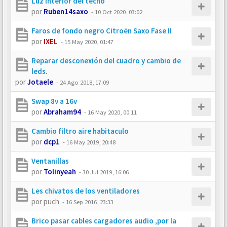
Luz interior del techo
por
Ruben14saxo
-
10 Oct 2020, 03:02
Faros de fondo negro Citroën Saxo Fase II
por
IXEL
-
15 May 2020, 01:47
Reparar desconexión del cuadro y cambio de
leds.
por
Jotaele
-
24 Ago 2018, 17:09
Swap 8v a 16v
por
Abraham94
-
16 May 2020, 00:11
Cambio filtro aire habitaculo
por
dcp1
-
16 May 2019, 20:48
Ventanillas
por
Tolinyeah
-
30 Jul 2019, 16:06
Les chivatos de los ventiladores
por
puch
-
16 Sep 2016, 23:33
Brico pasar cables cargadores audio ,por la