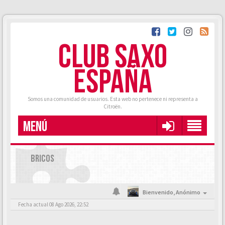
CLUB SAXO
ESPAÑA
Somos una comunidad de usuarios. Esta web no pertenece ni representa a
Citroën.
MENÚ
BRICOS
Bienvenido,
Anónimo
Fecha actual 08 Ago 2026, 22:52