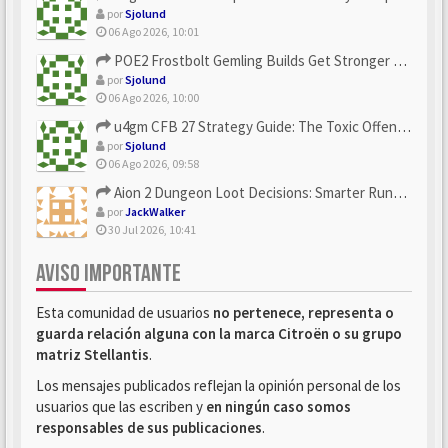
por
Sjolund
06 Ago 2026, 10:01
POE2 Frostbolt Gemling Builds Get Stronger With u4gm’s Ice C...
por
Sjolund
06 Ago 2026, 10:00
u4gm CFB 27 Strategy Guide: The Toxic Offensive Scheme Your ...
por
Sjolund
06 Ago 2026, 09:58
Aion 2 Dungeon Loot Decisions: Smarter Runs With U4N
por
JackWalker
30 Jul 2026, 10:41
AVISO IMPORTANTE
Esta comunidad de usuarios
no pertenece, representa o
guarda relación alguna con la marca Citroën o su grupo
matriz Stellantis
.
Los mensajes publicados reflejan la opinión personal de los
usuarios que las escriben y
en ningún caso somos
responsables de sus publicaciones
.