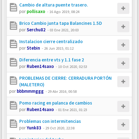
Cambio de altura puente trasero.
por
pollisaxo
-
16 Ago 2019, 08:24
Brico Cambio junta tapa Balancines 1.5D
por
Serchu82
-
03 Ene 2021, 20:03
Instalacion cierre centralizado
por
Stebin
-
26 Jun 2015, 01:12
Diferencia entre vts y 1.1 fase 2
por
Ruben14saxo
-
10 Oct 2020, 02:53
PROBLEMAS DE CIERRE: CERRADURA PORTÓN
(MALETERO)
por
bbbmmmggg
-
29 Abr 2016, 00:58
Pomo racing en palanca de cambios
por
Ruben14saxo
-
01 Ene 2021, 01:23
Problemas con intermitencias
por
Yunk83
-
29 Oct 2020, 22:38