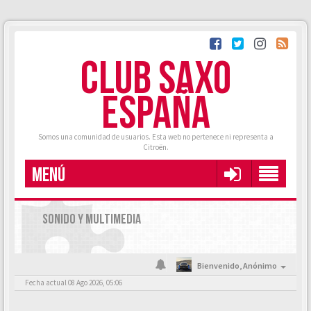
CLUB SAXO
ESPAÑA
Somos una comunidad de usuarios. Esta web no pertenece ni representa a
Citroën.
MENÚ
SONIDO Y MULTIMEDIA
Bienvenido,
Anónimo
Fecha actual 08 Ago 2026, 05:06