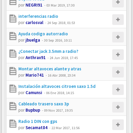
por
NEGRI91
-
03 Mar 2019, 17:30
interferencias radio
por
carlosval
-
24 Sep 2018, 01:53
Ayuda codigo autorradio
por
jbuelga
-
30 Sep 2016, 10:11
¿Conectar jack 3.5mm a radio?
por
Anthrax91
-
24 Jun 2018, 17:45
Montar altavoces alante y atras
por
Mario741
-
16 Abr 2008, 23:34
Instalación altavoces citroen saxo 1.5d
por
Camunsi
-
06 Ene 2018, 14:15
Cableado trasero saxo 3p
por
Bupbup
-
09 Nov 2017, 19:35
Radio 1 DIN con gps
por
Secamat84
-
22 Mar 2017, 11:56