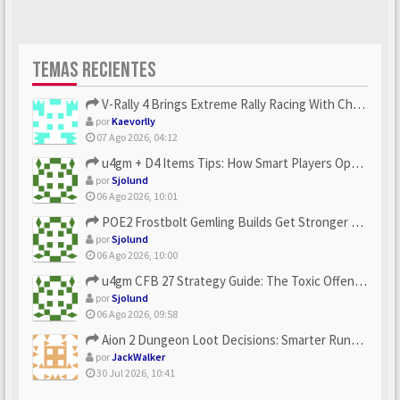
TEMAS RECIENTES
V-Rally 4 Brings Extreme Rally Racing With Challenging Track...
por
Kaevorlly
07 Ago 2026, 04:12
u4gm + D4 Items Tips: How Smart Players Optimize Gear, Build...
por
Sjolund
06 Ago 2026, 10:01
POE2 Frostbolt Gemling Builds Get Stronger With u4gm’s Ice C...
por
Sjolund
06 Ago 2026, 10:00
u4gm CFB 27 Strategy Guide: The Toxic Offensive Scheme Your ...
por
Sjolund
06 Ago 2026, 09:58
Aion 2 Dungeon Loot Decisions: Smarter Runs With U4N
por
JackWalker
30 Jul 2026, 10:41