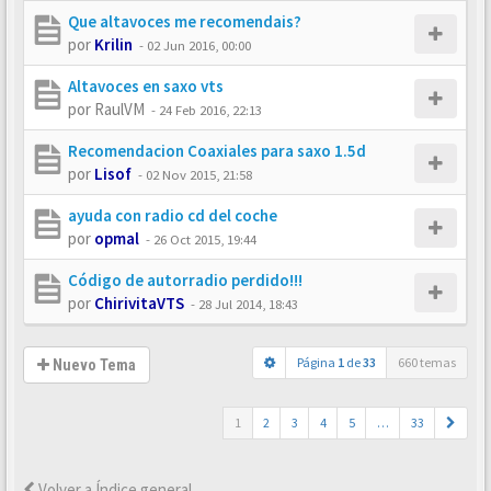
Que altavoces me recomendais?
por
Krilin
-
02 Jun 2016, 00:00
Altavoces en saxo vts
por
RaulVM
-
24 Feb 2016, 22:13
Recomendacion Coaxiales para saxo 1.5d
por
Lisof
-
02 Nov 2015, 21:58
ayuda con radio cd del coche
por
opmal
-
26 Oct 2015, 19:44
Código de autorradio perdido!!!
por
ChirivitaVTS
-
28 Jul 2014, 18:43
Página
1
de
33
660 temas
Nuevo Tema
1
2
3
4
5
…
33
Volver a Índice general