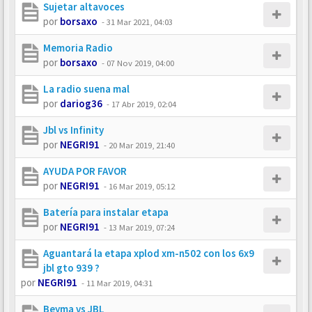
Sujetar altavoces
por
borsaxo
-
31 Mar 2021, 04:03
Memoria Radio
por
borsaxo
-
07 Nov 2019, 04:00
La radio suena mal
por
dariog36
-
17 Abr 2019, 02:04
Jbl vs Infinity
por
NEGRI91
-
20 Mar 2019, 21:40
AYUDA POR FAVOR
por
NEGRI91
-
16 Mar 2019, 05:12
Batería para instalar etapa
por
NEGRI91
-
13 Mar 2019, 07:24
Aguantará la etapa xplod xm-n502 con los 6x9
jbl gto 939 ?
por
NEGRI91
-
11 Mar 2019, 04:31
Beyma vs JBL