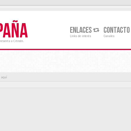
PAÑA
ENLACES
CONTACTO
Links de interés
Canales
resenta a Citroën.
a aquí