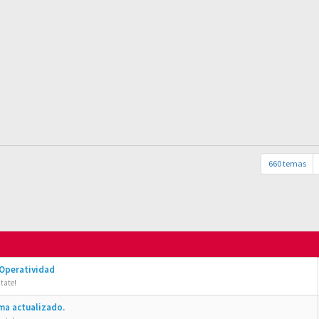
660 temas
 Operatividad
tate!
ma actualizado.