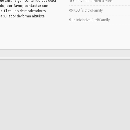
de existir algún contenido que deba
Caravana Citroën a París
rado,
por favor, contactar con
KDD´s CitröFamily
os
. El equipo de moderadores
la su labor de forma altruista.
La iniciativa CitröFamily