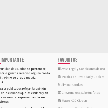
 IMPORTANTE
FAVORITOS
munidad de usuarios
no pertenece,
Aviso Legal y Condiciones de Uso
nta o guarda relación alguna con la
Política de Privacidad y Cookies
itroën o su grupo matriz
tis
.
Eliminar Cookies
ajes publicados reflejan la opinión
Chevronazos: ¡Sube tus fotos!
 de los usuarios que las escriben y
en
caso somos responsables de sus
Macro KDD Citroën
ciones
.