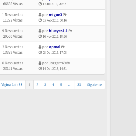
66688 Vistas
12 Jul 2016, 20:57
1 Respuestas
por
migue3
11272 Vistas
25 Feb 2016, 00:16
9 Respuestas
por
blueyes1.1
20560 Vistas
16 Nov 2015, 18:56
3 Respuestas
por
opmal
13379 Vistas
28 Oct 2015, 17:08
8 Respuestas
por
Jorgerrr69
23151 Vistas
14 Oct 2015, 14:31
Página
1
de
33
1
2
3
4
5
…
33
Siguiente