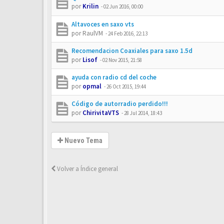
por
Krilin
-
02 Jun 2016, 00:00
Altavoces en saxo vts
por
RaulVM
-
24 Feb 2016, 22:13
Recomendacion Coaxiales para saxo 1.5d
por
Lisof
-
02 Nov 2015, 21:58
ayuda con radio cd del coche
por
opmal
-
26 Oct 2015, 19:44
Código de autorradio perdido!!!
por
ChirivitaVTS
-
28 Jul 2014, 18:43
Nuevo Tema
Volver a Índice general