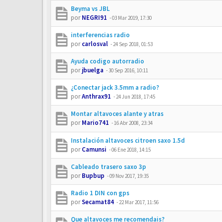
Beyma vs JBL
por
NEGRI91
-
03 Mar 2019, 17:30
interferencias radio
por
carlosval
-
24 Sep 2018, 01:53
Ayuda codigo autorradio
por
jbuelga
-
30 Sep 2016, 10:11
¿Conectar jack 3.5mm a radio?
por
Anthrax91
-
24 Jun 2018, 17:45
Montar altavoces alante y atras
por
Mario741
-
16 Abr 2008, 23:34
Instalación altavoces citroen saxo 1.5d
por
Camunsi
-
06 Ene 2018, 14:15
Cableado trasero saxo 3p
por
Bupbup
-
09 Nov 2017, 19:35
Radio 1 DIN con gps
por
Secamat84
-
22 Mar 2017, 11:56
Que altavoces me recomendais?