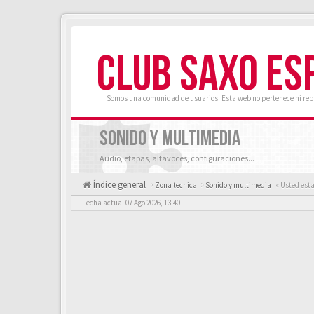
CLUB SAXO ES
Somos una comunidad de usuarios. Esta web no pertenece ni rep
SONIDO Y MULTIMEDIA
Audio, etapas, altavoces, configuraciones...
Índice general
Zona tecnica
Sonido y multimedia
« Usted est
Fecha actual 07 Ago 2026, 13:40