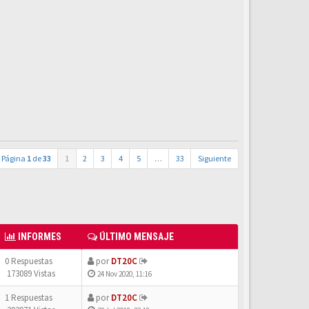
Página
1
de
33
1
2
3
4
5
…
33
Siguiente
INFORMES
ÚLTIMO MENSAJE
0 Respuestas
por
DT20C
173089 Vistas
24 Nov 2020, 11:16
1 Respuestas
por
DT20C