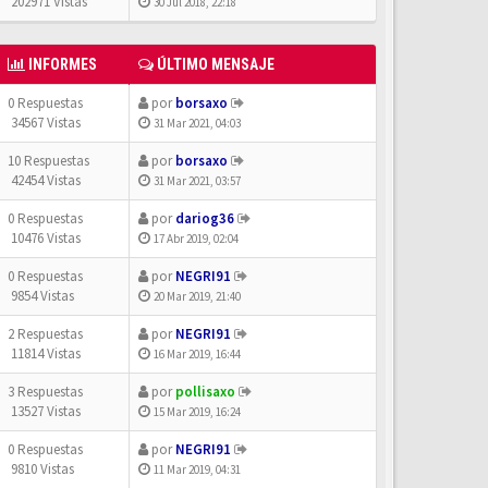
202971 Vistas
30 Jul 2018, 22:18
INFORMES
ÚLTIMO MENSAJE
0 Respuestas
por
borsaxo
34567 Vistas
31 Mar 2021, 04:03
10 Respuestas
por
borsaxo
42454 Vistas
31 Mar 2021, 03:57
0 Respuestas
por
dariog36
10476 Vistas
17 Abr 2019, 02:04
0 Respuestas
por
NEGRI91
9854 Vistas
20 Mar 2019, 21:40
2 Respuestas
por
NEGRI91
11814 Vistas
16 Mar 2019, 16:44
3 Respuestas
por
pollisaxo
13527 Vistas
15 Mar 2019, 16:24
0 Respuestas
por
NEGRI91
9810 Vistas
11 Mar 2019, 04:31