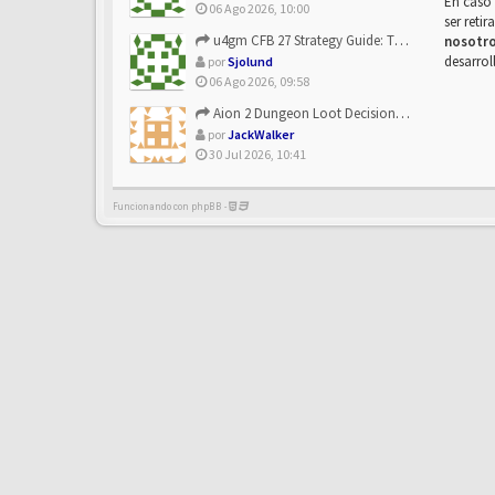
En caso 
06 Ago 2026, 10:00
ser reti
u4gm CFB 27 Strategy Guide: The Toxic Offensive Scheme Your ...
nosotr
desarrol
por
Sjolund
06 Ago 2026, 09:58
Aion 2 Dungeon Loot Decisions: Smarter Runs With U4N
por
JackWalker
30 Jul 2026, 10:41
Funcionando con phpBB -