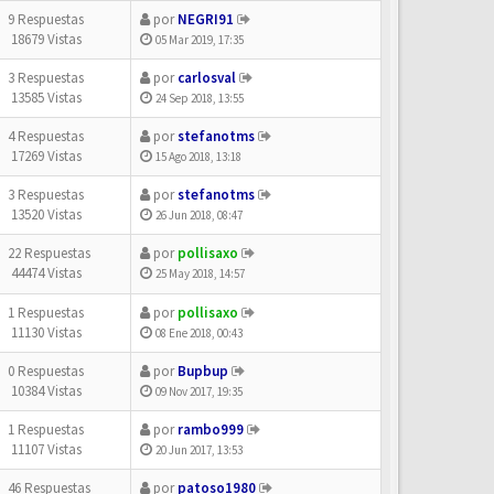
9 Respuestas
por
NEGRI91
18679 Vistas
05 Mar 2019, 17:35
3 Respuestas
por
carlosval
13585 Vistas
24 Sep 2018, 13:55
4 Respuestas
por
stefanotms
17269 Vistas
15 Ago 2018, 13:18
3 Respuestas
por
stefanotms
13520 Vistas
26 Jun 2018, 08:47
22 Respuestas
por
pollisaxo
44474 Vistas
25 May 2018, 14:57
1 Respuestas
por
pollisaxo
11130 Vistas
08 Ene 2018, 00:43
0 Respuestas
por
Bupbup
10384 Vistas
09 Nov 2017, 19:35
1 Respuestas
por
rambo999
11107 Vistas
20 Jun 2017, 13:53
46 Respuestas
por
patoso1980