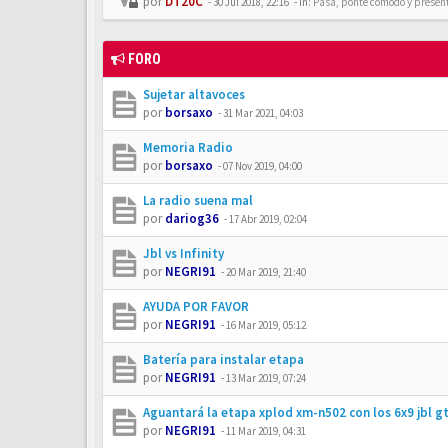
por
DT20C
-
30 Jul 2018, 22:16
- In:
Pasa, ponte cómodo y presén
FORO
Sujetar altavoces
por
borsaxo
-
31 Mar 2021, 04:03
Memoria Radio
por
borsaxo
-
07 Nov 2019, 04:00
La radio suena mal
por
dariog36
-
17 Abr 2019, 02:04
Jbl vs Infinity
por
NEGRI91
-
20 Mar 2019, 21:40
AYUDA POR FAVOR
por
NEGRI91
-
16 Mar 2019, 05:12
Batería para instalar etapa
por
NEGRI91
-
13 Mar 2019, 07:24
Aguantará la etapa xplod xm-n502 con los 6x9 jbl g
por
NEGRI91
-
11 Mar 2019, 04:31