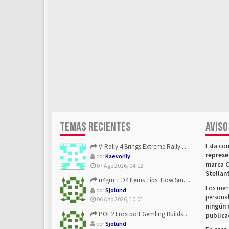
TEMAS RECIENTES
AVISO
Esta co
V-Rally 4 Brings Extreme Rally Racing With Challenging Track...
represe
por
Kaevorlly
marca C
07 Ago 2026, 04:12
Stellan
u4gm + D4 Items Tips: How Smart Players Optimize Gear, Build...
Los mens
por
Sjolund
personal
06 Ago 2026, 10:01
ningún 
POE2 Frostbolt Gemling Builds Get Stronger With u4gm’s Ice C...
publica
por
Sjolund