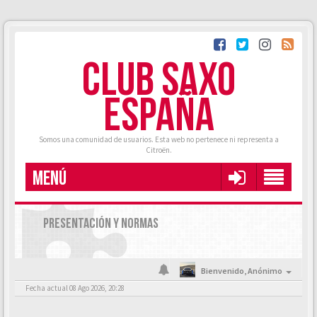
CLUB SAXO
ESPAÑA
Somos una comunidad de usuarios. Esta web no pertenece ni representa a
Citroën.
MENÚ
PRESENTACIÓN Y NORMAS
Bienvenido,
Anónimo
Fecha actual 08 Ago 2026, 20:28