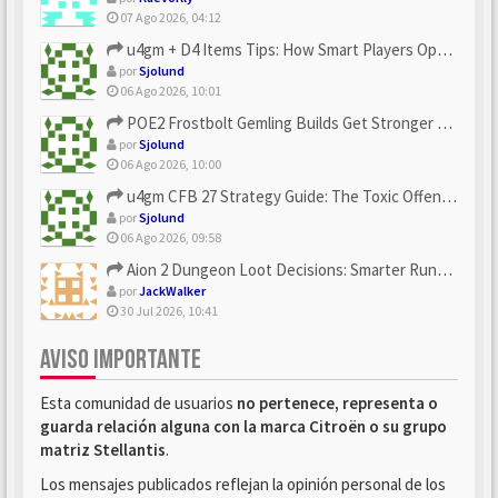
07 Ago 2026, 04:12
u4gm + D4 Items Tips: How Smart Players Optimize Gear, Build...
por
Sjolund
06 Ago 2026, 10:01
POE2 Frostbolt Gemling Builds Get Stronger With u4gm’s Ice C...
por
Sjolund
06 Ago 2026, 10:00
u4gm CFB 27 Strategy Guide: The Toxic Offensive Scheme Your ...
por
Sjolund
06 Ago 2026, 09:58
Aion 2 Dungeon Loot Decisions: Smarter Runs With U4N
por
JackWalker
30 Jul 2026, 10:41
AVISO IMPORTANTE
Esta comunidad de usuarios
no pertenece, representa o
guarda relación alguna con la marca Citroën o su grupo
matriz Stellantis
.
Los mensajes publicados reflejan la opinión personal de los