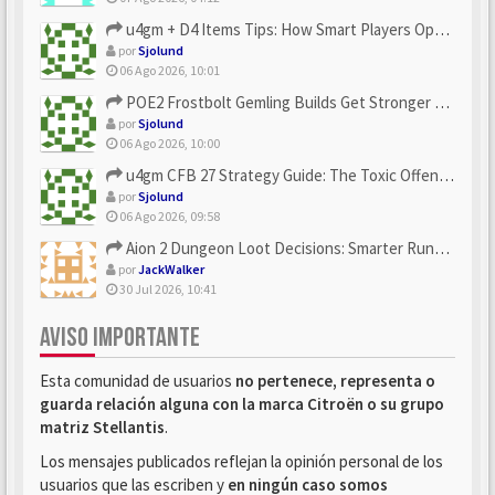
u4gm + D4 Items Tips: How Smart Players Optimize Gear, Build...
por
Sjolund
06 Ago 2026, 10:01
POE2 Frostbolt Gemling Builds Get Stronger With u4gm’s Ice C...
por
Sjolund
06 Ago 2026, 10:00
u4gm CFB 27 Strategy Guide: The Toxic Offensive Scheme Your ...
por
Sjolund
06 Ago 2026, 09:58
Aion 2 Dungeon Loot Decisions: Smarter Runs With U4N
por
JackWalker
30 Jul 2026, 10:41
AVISO IMPORTANTE
Esta comunidad de usuarios
no pertenece, representa o
guarda relación alguna con la marca Citroën o su grupo
matriz Stellantis
.
Los mensajes publicados reflejan la opinión personal de los
usuarios que las escriben y
en ningún caso somos