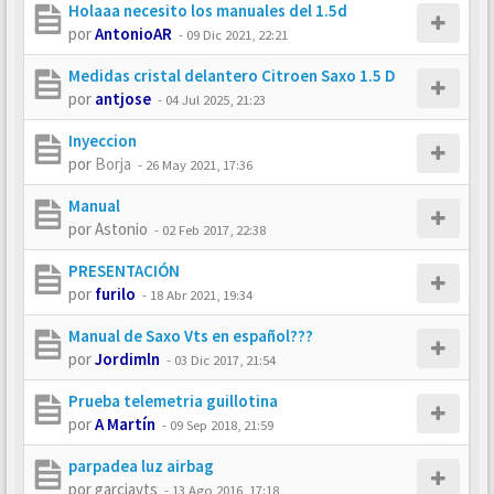
Holaaa necesito los manuales del 1.5d
por
AntonioAR
-
09 Dic 2021, 22:21
Medidas cristal delantero Citroen Saxo 1.5 D
por
antjose
-
04 Jul 2025, 21:23
Inyeccion
por
Borja
-
26 May 2021, 17:36
Manual
por
Astonio
-
02 Feb 2017, 22:38
PRESENTACIÓN
por
furilo
-
18 Abr 2021, 19:34
Manual de Saxo Vts en español???
por
Jordimln
-
03 Dic 2017, 21:54
Prueba telemetria guillotina
por
A Martín
-
09 Sep 2018, 21:59
parpadea luz airbag
por
garciavts
-
13 Ago 2016, 17:18