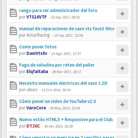
rango para ser administrador del foro
por
VTS16VTF
-
22 Sep 2017, 00:33
manual de reparaciones de saxo vts fase2 90cv
por
AsturRacing
-
14 Sep 2017, 22:38
Como poner fotos
por
DaniVts8v
-
14 Ago 2017, 17:37
Fuga de valvulina por reten del palier
por
Elqfaltaba
-
28 Mar 2017, 20:17
Necesito manuales electricos del saxo 1.5D
por
ulises
-
12 Oct 2016, 20:14
Cómo poner un video de YouTube v2.0
por
VaroCore
-
24 May 2012, 22:38
Nuevo estilo HTML5 + Responsive para el Club.
por
DT20C
-
26 Abr 2015, 20:28
Cómo reportar un mensaje en 2 sencillos pasos