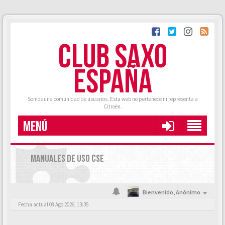
CLUB SAXO
ESPAÑA
Somos una comunidad de usuarios. Esta web no pertenece ni representa a
Citroën.
MENÚ
MANUALES DE USO CSE
Bienvenido,
Anónimo
Fecha actual 08 Ago 2026, 13:35