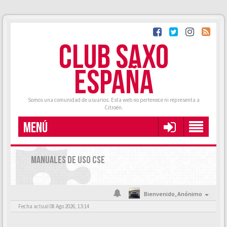
CLUB SAXO
ESPAÑA
Somos una comunidad de usuarios. Esta web no pertenece ni representa a
Citroën.
MENÚ
MANUALES DE USO CSE
Bienvenido,
Anónimo
Fecha actual 08 Ago 2026, 13:14