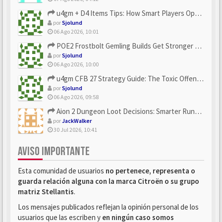
u4gm + D4 Items Tips: How Smart Players Optimize Gear, Build...
por
Sjolund
06 Ago 2026, 10:01
POE2 Frostbolt Gemling Builds Get Stronger With u4gm’s Ice C...
por
Sjolund
06 Ago 2026, 10:00
u4gm CFB 27 Strategy Guide: The Toxic Offensive Scheme Your ...
por
Sjolund
06 Ago 2026, 09:58
Aion 2 Dungeon Loot Decisions: Smarter Runs With U4N
por
JackWalker
30 Jul 2026, 10:41
AVISO IMPORTANTE
Esta comunidad de usuarios
no pertenece, representa o
guarda relación alguna con la marca Citroën o su grupo
matriz Stellantis
.
Los mensajes publicados reflejan la opinión personal de los
usuarios que las escriben y
en ningún caso somos