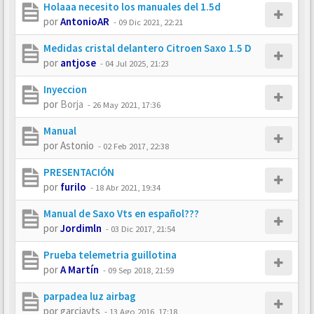
Holaaa necesito los manuales del 1.5d
por
AntonioAR
-
09 Dic 2021, 22:21
Medidas cristal delantero Citroen Saxo 1.5 D
por
antjose
-
04 Jul 2025, 21:23
Inyeccion
por
Borja
-
26 May 2021, 17:36
Manual
por
Astonio
-
02 Feb 2017, 22:38
PRESENTACIÓN
por
furilo
-
18 Abr 2021, 19:34
Manual de Saxo Vts en español???
por
Jordimln
-
03 Dic 2017, 21:54
Prueba telemetria guillotina
por
A Martín
-
09 Sep 2018, 21:59
parpadea luz airbag
por
garciavts
-
13 Ago 2016, 17:18