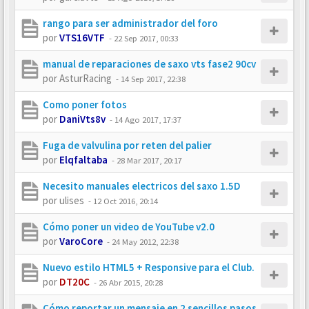
rango para ser administrador del foro
por
VTS16VTF
-
22 Sep 2017, 00:33
manual de reparaciones de saxo vts fase2 90cv
por
AsturRacing
-
14 Sep 2017, 22:38
Como poner fotos
por
DaniVts8v
-
14 Ago 2017, 17:37
Fuga de valvulina por reten del palier
por
Elqfaltaba
-
28 Mar 2017, 20:17
Necesito manuales electricos del saxo 1.5D
por
ulises
-
12 Oct 2016, 20:14
Cómo poner un video de YouTube v2.0
por
VaroCore
-
24 May 2012, 22:38
Nuevo estilo HTML5 + Responsive para el Club.
por
DT20C
-
26 Abr 2015, 20:28
Cómo reportar un mensaje en 2 sencillos pasos