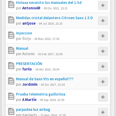
Holaaa necesito los manuales del 1.5d
por
AntonioAR
-
09 Dic 2021, 22:21
Medidas cristal delantero Citroen Saxo 1.5 D
por
antjose
-
04 Jul 2025, 21:23
Inyeccion
por
Borja
-
26 May 2021, 17:36
Manual
por
Astonio
-
02 Feb 2017, 22:38
PRESENTACIÓN
por
furilo
-
18 Abr 2021, 19:34
Manual de Saxo Vts en español???
por
Jordimln
-
03 Dic 2017, 21:54
Prueba telemetria guillotina
por
A Martín
-
09 Sep 2018, 21:59
parpadea luz airbag
por
garciavts
-
13 Ago 2016, 17:18