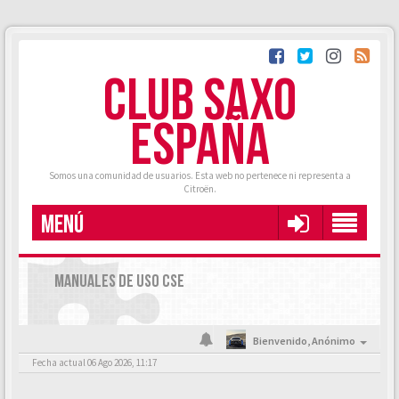
CLUB SAXO
ESPAÑA
Somos una comunidad de usuarios. Esta web no pertenece ni representa a
Citroën.
MENÚ
MANUALES DE USO CSE
Bienvenido,
Anónimo
Fecha actual 06 Ago 2026, 11:17