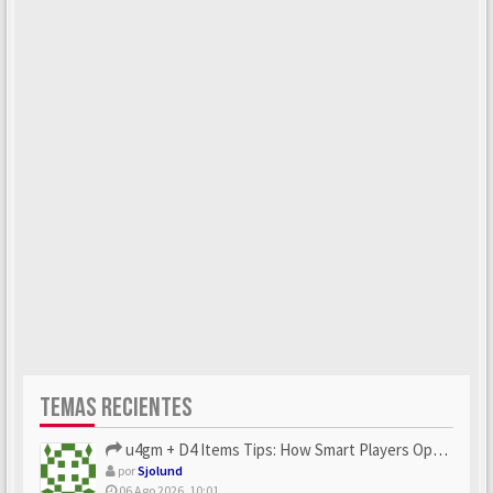
TEMAS RECIENTES
u4gm + D4 Items Tips: How Smart Players Optimize Gear, Build...
por
Sjolund
06 Ago 2026, 10:01