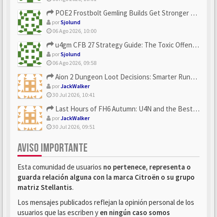
POE2 Frostbolt Gemling Builds Get Stronger With u4gm’s Ice C...
por
Sjolund
06 Ago 2026, 10:00
u4gm CFB 27 Strategy Guide: The Toxic Offensive Scheme Your ...
por
Sjolund
06 Ago 2026, 09:58
Aion 2 Dungeon Loot Decisions: Smarter Runs With U4N
por
JackWalker
30 Jul 2026, 10:41
Last Hours of FH6 Autumn: U4N and the Best Rewards to Grab
por
JackWalker
30 Jul 2026, 09:51
AVISO IMPORTANTE
Esta comunidad de usuarios
no pertenece, representa o
guarda relación alguna con la marca Citroën o su grupo
matriz Stellantis
.
Los mensajes publicados reflejan la opinión personal de los
usuarios que las escriben y
en ningún caso somos