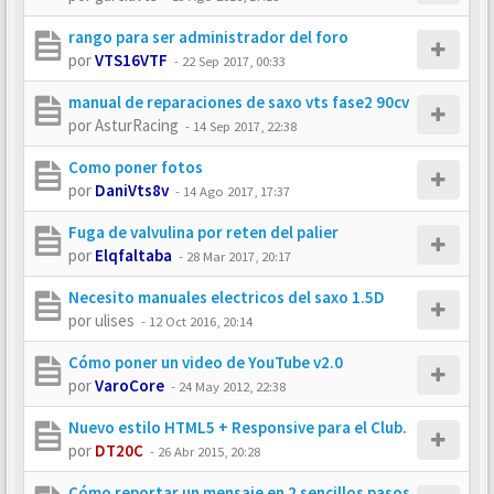
rango para ser administrador del foro
por
VTS16VTF
-
22 Sep 2017, 00:33
manual de reparaciones de saxo vts fase2 90cv
por
AsturRacing
-
14 Sep 2017, 22:38
Como poner fotos
por
DaniVts8v
-
14 Ago 2017, 17:37
Fuga de valvulina por reten del palier
por
Elqfaltaba
-
28 Mar 2017, 20:17
Necesito manuales electricos del saxo 1.5D
por
ulises
-
12 Oct 2016, 20:14
Cómo poner un video de YouTube v2.0
por
VaroCore
-
24 May 2012, 22:38
Nuevo estilo HTML5 + Responsive para el Club.
por
DT20C
-
26 Abr 2015, 20:28
Cómo reportar un mensaje en 2 sencillos pasos