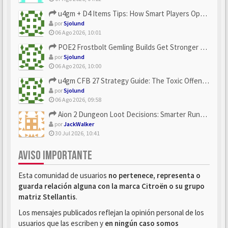
u4gm + D4 Items Tips: How Smart Players Optimize Gear, Build...
por
Sjolund
06 Ago 2026, 10:01
POE2 Frostbolt Gemling Builds Get Stronger With u4gm’s Ice C...
por
Sjolund
06 Ago 2026, 10:00
u4gm CFB 27 Strategy Guide: The Toxic Offensive Scheme Your ...
por
Sjolund
06 Ago 2026, 09:58
Aion 2 Dungeon Loot Decisions: Smarter Runs With U4N
por
JackWalker
30 Jul 2026, 10:41
AVISO IMPORTANTE
Esta comunidad de usuarios
no pertenece, representa o
guarda relación alguna con la marca Citroën o su grupo
matriz Stellantis
.
Los mensajes publicados reflejan la opinión personal de los
usuarios que las escriben y
en ningún caso somos