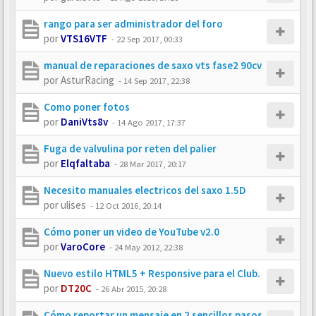
rango para ser administrador del foro
por
VTS16VTF
-
22 Sep 2017, 00:33
manual de reparaciones de saxo vts fase2 90cv
por
AsturRacing
-
14 Sep 2017, 22:38
Como poner fotos
por
DaniVts8v
-
14 Ago 2017, 17:37
Fuga de valvulina por reten del palier
por
Elqfaltaba
-
28 Mar 2017, 20:17
Necesito manuales electricos del saxo 1.5D
por
ulises
-
12 Oct 2016, 20:14
Cómo poner un video de YouTube v2.0
por
VaroCore
-
24 May 2012, 22:38
Nuevo estilo HTML5 + Responsive para el Club.
por
DT20C
-
26 Abr 2015, 20:28
Cómo reportar un mensaje en 2 sencillos pasos