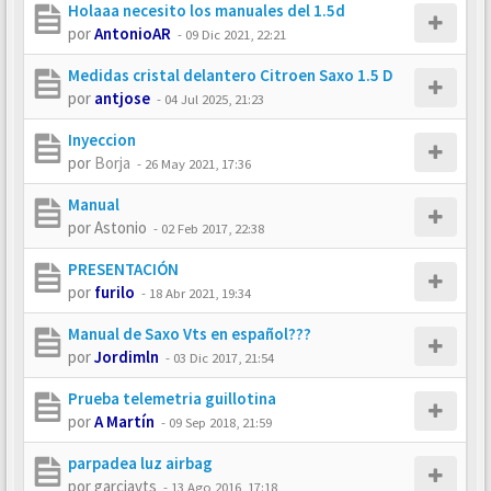
Holaaa necesito los manuales del 1.5d
por
AntonioAR
-
09 Dic 2021, 22:21
Medidas cristal delantero Citroen Saxo 1.5 D
por
antjose
-
04 Jul 2025, 21:23
Inyeccion
por
Borja
-
26 May 2021, 17:36
Manual
por
Astonio
-
02 Feb 2017, 22:38
PRESENTACIÓN
por
furilo
-
18 Abr 2021, 19:34
Manual de Saxo Vts en español???
por
Jordimln
-
03 Dic 2017, 21:54
Prueba telemetria guillotina
por
A Martín
-
09 Sep 2018, 21:59
parpadea luz airbag
por
garciavts
-
13 Ago 2016, 17:18