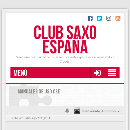
CLUB SAXO
ESPAÑA
Somos una comunidad de usuarios. Esta web no pertenece ni representa a
Citroën.
MENÚ
MANUALES DE USO CSE
Bienvenido,
Anónimo
Fecha actual 07 Ago 2026, 05:30