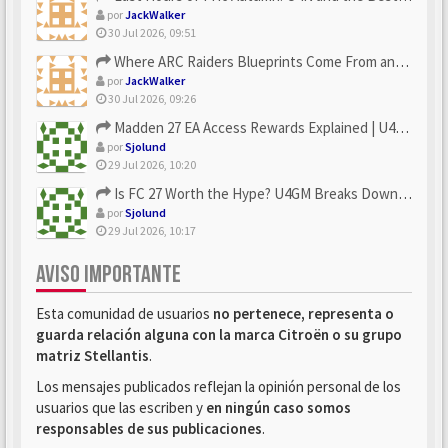
por
JackWalker
30 Jul 2026, 09:51
Where ARC Raiders Blueprints Come From and How U4N Can Help
por
JackWalker
30 Jul 2026, 09:26
Madden 27 EA Access Rewards Explained | U4GM Early Game Surv...
por
Sjolund
29 Jul 2026, 10:20
Is FC 27 Worth the Hype? U4GM Breaks Down Every Major Reveal
por
Sjolund
29 Jul 2026, 10:17
AVISO IMPORTANTE
Esta comunidad de usuarios
no pertenece, representa o
guarda relación alguna con la marca Citroën o su grupo
matriz Stellantis
.
Los mensajes publicados reflejan la opinión personal de los
usuarios que las escriben y
en ningún caso somos
responsables de sus publicaciones
.