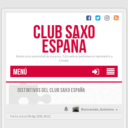
CLUB SAXO
ESPAÑA
Somos una comunidad de usuarios. Esta web no pertenece ni representa a
Citroën.
MENÚ
DISTINTIVOS DEL CLUB SAXO ESPAÑA
Bienvenido,
Anónimo
Fecha actual 06 Ago 2026, 06:02