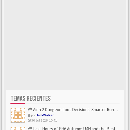
TEMAS RECIENTES
Aion 2 Dungeon Loot Decisions: Smarter Runs With U4N
por
JackWalker
30 Jul 2026, 10:41
Last Hours of FH6 Autumn: U4N and the Best Rewards to Grab