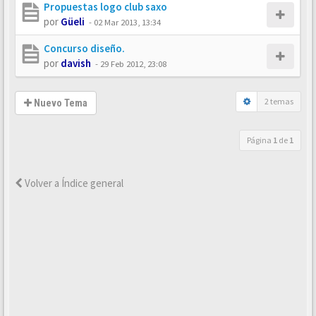
Propuestas logo club saxo
por
Güeli
-
02 Mar 2013, 13:34
Concurso diseño.
por
davish
-
29 Feb 2012, 23:08
2 temas
Nuevo Tema
Página
1
de
1
Volver a Índice general