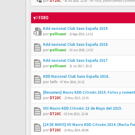
por
DT20C
-
30 Jul 2018, 22:16
- In:
Pasa, ponte cómodo y presén
FORO
Kdd nacional Club Saxo España 2019
por
pollisaxo
-
23 Ago 2019, 12:52
Kdd nacional Club Saxo España 2018
por
pollisaxo
-
19 Jun 2018, 13:52
Kdd nacional Club Saxo España 2017
por
pollisaxo
-
31 Jul 2017, 20:21
KDD Nacional Club Saxo España 2016.
por
Serfe
-
07 Mar 2016, 10:22
[Resumen] Macro KDD Citroën 2015: Fotos y coment
por
DT20C
-
23 May 2015, 22:55
VIII Macro KDD Citroën: 23 de Mayo del 2015.
por
DT20C
-
02 Feb 2015, 22:26
[24 DE MAYO] VII Macro KDD Citroën 2014. (Recta fin
por
DT20C
-
10 May 2014, 00:06