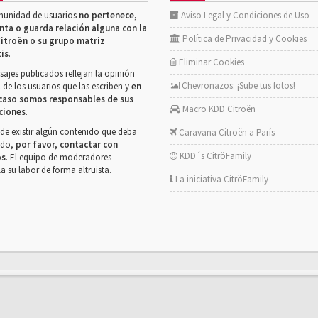
munidad de usuarios
no pertenece,
Aviso Legal y Condiciones de Uso
nta o guarda relación alguna con la
Política de Privacidad y Cookies
itroën o su grupo matriz
tis
.
Eliminar Cookies
ajes publicados reflejan la opinión
Chevronazos: ¡Sube tus fotos!
 de los usuarios que las escriben y
en
caso somos responsables de sus
Macro KDD Citroën
ciones
.
de existir algún contenido que deba
Caravana Citroën a París
rado,
por favor, contactar con
KDD´s CitröFamily
os
. El equipo de moderadores
la su labor de forma altruista.
La iniciativa CitröFamily