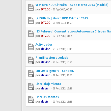
VI Macro KDD Citroën - 23 de Marzo 2013 (Madrid)
por
DT20C
-
26 Ago 2012, 00:23
[RESUMEN] Macro KDD Citroën 2013
por
DT20C
-
28 Mar 2013, 15:27
[23 Febrero] Concentración Autonómica Citroën Gal
por
DT20C
-
02 Feb 2013, 01:55
Actividades.
por
davish
-
29 Feb 2012, 13:19
Planificacion quedada.
por
davish
-
29 Feb 2012, 13:21
Encuesta general. Sondeo.
por
davish
-
29 Feb 2012, 22:41
Lista alojamiento
por
davish
-
29 Feb 2012, 13:19
Lista asistentes.
por
davish
-
29 Feb 2012, 13:18