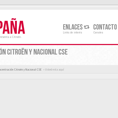
PAÑA
ENLACES
CONTACTO
Links de interés
Canales
resenta a Citroën.
N CITROËN Y NACIONAL CSE
centración Citroën y Nacional CSE
« Usted esta aquí