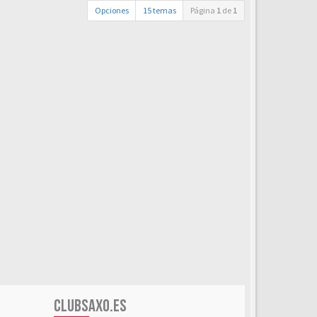
Opciones
15 temas
Página
1
de
1
CLUBSAXO.ES