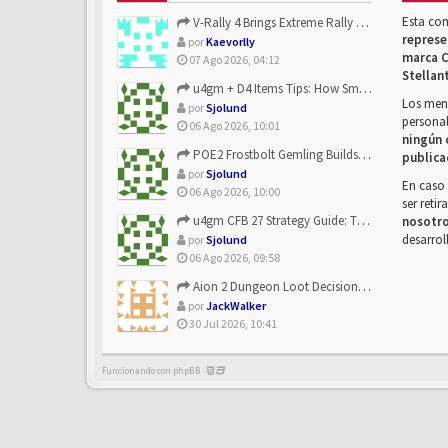
Esta co
V-Rally 4 Brings Extreme Rally Racing With Challenging Track...
represe
por
Kaevorlly
marca C
07 Ago 2026, 04:12
Stellan
u4gm + D4 Items Tips: How Smart Players Optimize Gear, Build...
Los mens
por
Sjolund
personal
06 Ago 2026, 10:01
ningún 
POE2 Frostbolt Gemling Builds Get Stronger With u4gm’s Ice C...
publica
por
Sjolund
En caso 
06 Ago 2026, 10:00
ser reti
u4gm CFB 27 Strategy Guide: The Toxic Offensive Scheme Your ...
nosotr
desarrol
por
Sjolund
06 Ago 2026, 09:58
Aion 2 Dungeon Loot Decisions: Smarter Runs With U4N
por
JackWalker
30 Jul 2026, 10:41
Funcionando con phpBB -