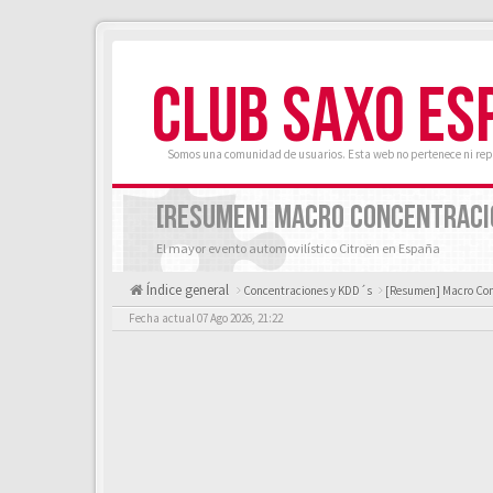
CLUB SAXO ES
Somos una comunidad de usuarios. Esta web no pertenece ni rep
[RESUMEN] MACRO CONCENTRACIÓ
El mayor evento automovilístico Citroën en España
Índice general
Concentraciones y KDD´s
[Resumen] Macro Con
Fecha actual 07 Ago 2026, 21:22