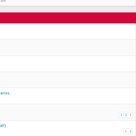
tate!
arios.
1
2
3
al!)
1
2