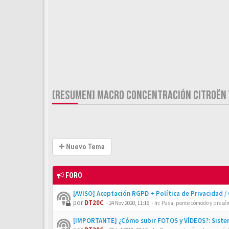
[RESUMEN] MACRO CONCENTRACIÓN CITROËN 
Nuevo Tema
FORO
[AVISO] Aceptación RGPD + Política de Privacidad /
por
DT20C
-
24 Nov 2020, 11:16
- In:
Pasa, ponte cómodo y presén
[IMPORTANTE] ¿Cómo subir FOTOS y VÍDEOS?: Siste