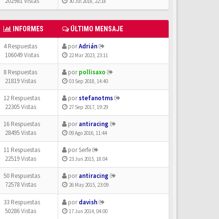
202981 Vistas
30 Jul 2018, 22:18
INFORMES
ÚLTIMO MENSAJE
4 Respuestas
por
Adrián
106049 Vistas
22 Mar 2023, 23:11
8 Respuestas
por
pollisaxo
21819 Vistas
03 Sep 2018, 14:40
12 Respuestas
por
stefanotms
22305 Vistas
27 Sep 2017, 19:29
16 Respuestas
por
antiracing
28495 Vistas
09 Ago 2016, 11:44
11 Respuestas
por
Serfe
22519 Vistas
23 Jun 2015, 18:04
50 Respuestas
por
antiracing
72578 Vistas
26 May 2015, 23:09
33 Respuestas
por
davish
50286 Vistas
17 Jun 2014, 04:00