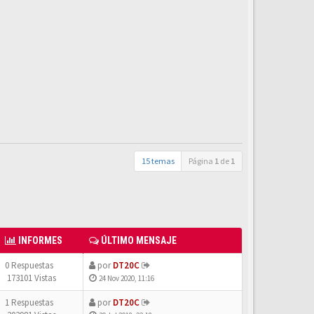
15 temas
Página
1
de
1
INFORMES
ÚLTIMO MENSAJE
0 Respuestas
por
DT20C
173101 Vistas
24 Nov 2020, 11:16
1 Respuestas
por
DT20C